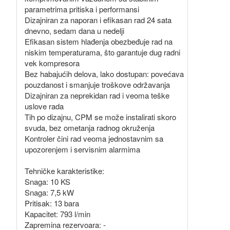
parametrima pritiska i performansi
Dizajniran za naporan i efikasan rad 24 sata
dnevno, sedam dana u nedelji
Efikasan sistem hlađenja obezbeđuje rad na
niskim temperaturama, što garantuje dug radni
vek kompresora
Bez habajućih delova, lako dostupan: povećava
pouzdanost i smanjuje troškove održavanja
Dizajniran za neprekidan rad i veoma teške
uslove rada
Tih po dizajnu, CPM se može instalirati skoro
svuda, bez ometanja radnog okruženja
Kontroler čini rad veoma jednostavnim sa
upozorenjem i servisnim alarmima
Tehničke karakteristike:
Snaga: 10 KS
Snaga: 7,5 kW
Pritisak: 13 bara
Kapacitet: 793 l/min
Zapremina rezervoara: -