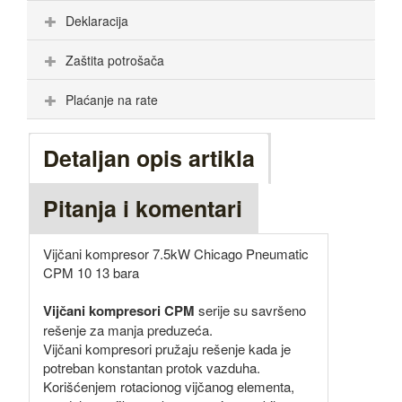
Deklaracija
Zaštita potrošača
Plaćanje na rate
Detaljan opis artikla
Pitanja i komentari
Vijčani kompresor 7.5kW Chicago Pneumatic
CPM 10 13 bara
Vijčani kompresori CPM
serije su savršeno
rešenje za manja preduzeća.
Vijčani kompresori pružaju rešenje kada je
potreban konstantan protok vazduha.
Korišćenjem rotacionog vijčanog elementa,