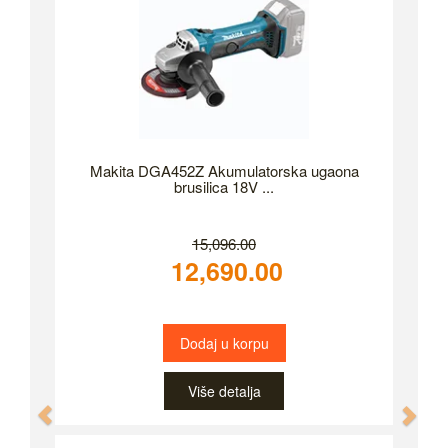
Makita DGA452Z Akumulatorska ugaona
brusilica 18V ...
15,096.00
12,690.00
Dodaj u korpu
Više detalja
Previous
Nex