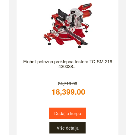
Einhell potezna preklopna testera TC-SM 216
430038...
24,719.00
18,399.00
Dodaj u korpu
Više detalja