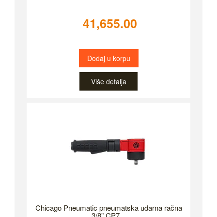
41,655.00
Dodaj u korpu
Više detalja
Chicago Pneumatic pneumatska udarna račna
3/8" CP7...