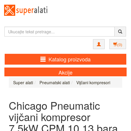
(0)
Katalog proizvoda
Akcije
Super alati
Pneumatski alati
Vijčani kompresori
Chicago Pneumatic
vijčani kompresor
7.5kW CPM 10 13 bara