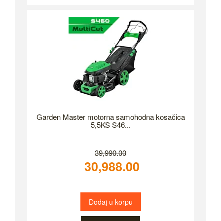
Garden Master motorna samohodna kosačica
5,5KS S46...
39,990.00
30,988.00
Dodaj u korpu