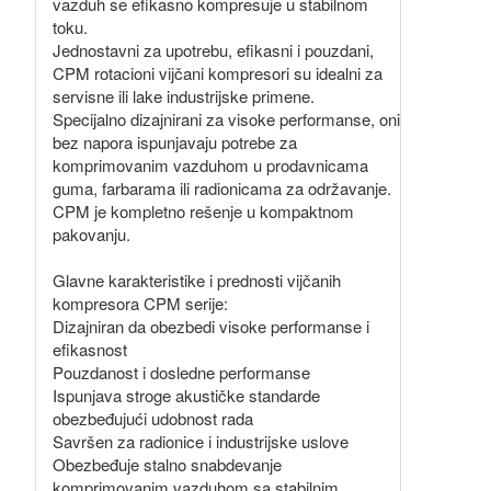
vazduh se efikasno kompresuje u stabilnom
toku.
Jednostavni za upotrebu, efikasni i pouzdani,
CPM rotacioni vijčani kompresori su idealni za
servisne ili lake industrijske primene.
Specijalno dizajnirani za visoke performanse, oni
bez napora ispunjavaju potrebe za
komprimovanim vazduhom u prodavnicama
guma, farbarama ili radionicama za održavanje.
CPM je kompletno rešenje u kompaktnom
pakovanju.
Glavne karakteristike i prednosti vijčanih
kompresora CPM serije:
Dizajniran da obezbedi visoke performanse i
efikasnost
Pouzdanost i dosledne performanse
Ispunjava stroge akustičke standarde
obezbeđujući udobnost rada
Savršen za radionice i industrijske uslove
Obezbeđuje stalno snabdevanje
komprimovanim vazduhom sa stabilnim