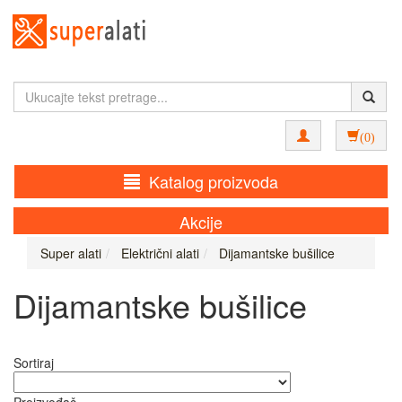
(0)
Katalog proizvoda
Akcije
Super alati
Električni alati
Dijamantske bušilice
Dijamantske bušilice
Sortiraj