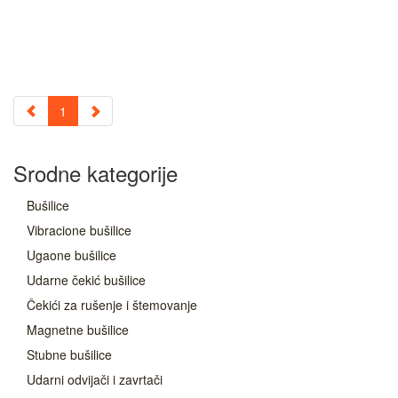
1
Srodne kategorije
Bušilice
Vibracione bušilice
Ugaone bušilice
Udarne čekić bušilice
Čekići za rušenje i štemovanje
Magnetne bušilice
Stubne bušilice
Udarni odvijači i zavrtači