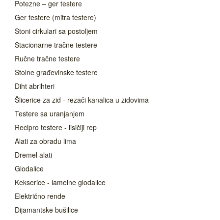
Potezne – ger testere
Ger testere (mitra testere)
Stoni cirkulari sa postoljem
Stacionarne tračne testere
Ručne tračne testere
Stolne građevinske testere
Diht abrihteri
Šlicerice za zid - rezači kanalica u zidovima
Testere sa uranjanjem
Recipro testere - lisičiji rep
Alati za obradu lima
Dremel alati
Glodalice
Kekserice - lamelne glodalice
Električno rende
Dijamantske bušilice