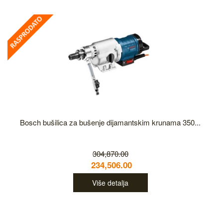
Bosch bušilica za bušenje dijamantskim krunama 350...
304,870.00
234,506.00
Više detalja