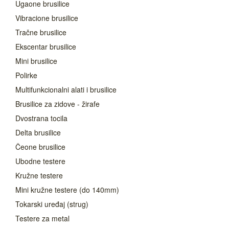
Ugaone brusilice
Vibracione brusilice
Tračne brusilice
Ekscentar brusilice
Mini brusilice
Polirke
Multifunkcionalni alati i brusilice
Brusilice za zidove - žirafe
Dvostrana tocila
Delta brusilice
Čeone brusilice
Ubodne testere
Kružne testere
Mini kružne testere (do 140mm)
Tokarski uređaj (strug)
Testere za metal