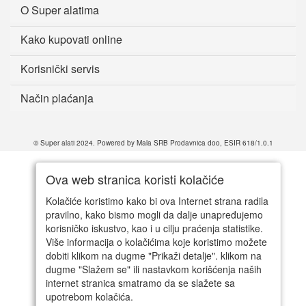
O Super alatima
Kako kupovati online
Korisnički servis
Način plaćanja
© Super alati 2024. Powered by Mala SRB Prodavnica doo, ESIR 618/1.0.1
Ova web stranica koristi kolačiće
Kolačiće koristimo kako bi ova Internet strana radila
pravilno, kako bismo mogli da dalje unapređujemo
korisničko iskustvo, kao i u cilju praćenja statistike.
Više informacija o kolačićima koje koristimo možete
dobiti klikom na dugme "Prikaži detalje". klikom na
dugme "Slažem se" ili nastavkom korišćenja naših
internet stranica smatramo da se slažete sa
upotrebom kolačića.