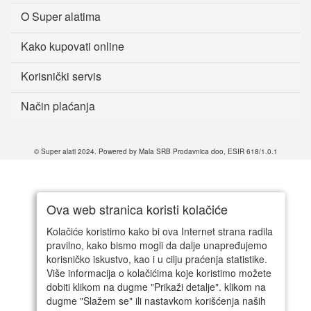
O Super alatima
Kako kupovati online
Korisnički servis
Način plaćanja
© Super alati 2024. Powered by Mala SRB Prodavnica doo, ESIR 618/1.0.1
Ova web stranica koristi kolačiće
Kolačiće koristimo kako bi ova Internet strana radila
pravilno, kako bismo mogli da dalje unapređujemo
korisničko iskustvo, kao i u cilju praćenja statistike.
Više informacija o kolačićima koje koristimo možete
dobiti klikom na dugme "Prikaži detalje". klikom na
dugme "Slažem se" ili nastavkom korišćenja naših