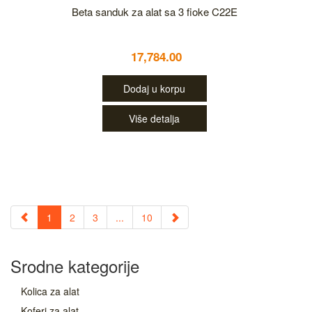
Beta sanduk za alat sa 3 fioke C22E
17,784.00
Dodaj u korpu
Više detalja
1
2
3
...
10
Srodne kategorije
Kolica za alat
Koferi za alat