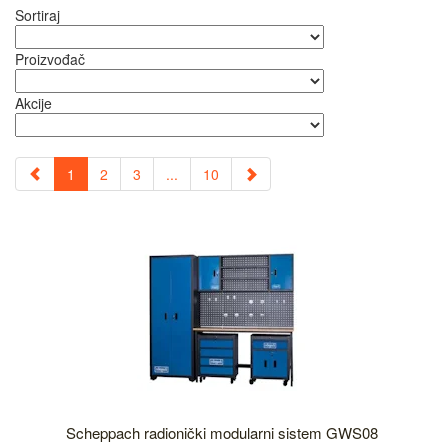
Sortiraj
Proizvođač
Akcije
1
2
3
...
10
Scheppach radionički modularni sistem GWS08