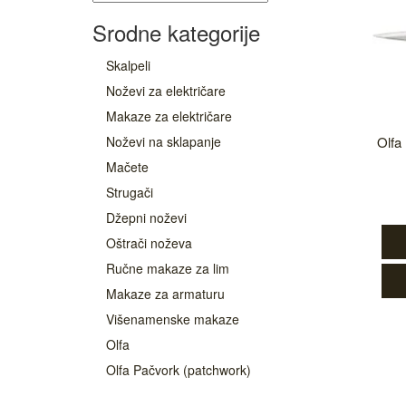
Srodne kategorije
Skalpeli
Noževi za električare
Makaze za električare
Noževi na sklapanje
Olfa
Mačete
Strugači
Džepni noževi
Oštrači noževa
Ručne makaze za lim
Makaze za armaturu
Višenamenske makaze
Olfa
Olfa Pačvork (patchwork)