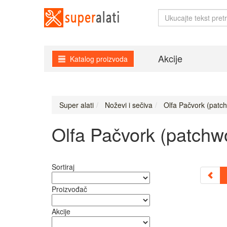
Akcije
Katalog proizvoda
Super alati
Noževi i sečiva
Olfa Pačvork (patc
Olfa Pačvork (patchw
Sortiraj
Proizvođač
Akcije