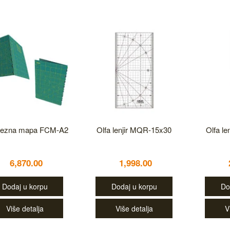
 rezna mapa FCM-A2
Olfa lenjir MQR-15x30
Olfa l
6,870.00
1,998.00
Dodaj u korpu
Dodaj u korpu
Do
Više detalja
Više detalja
V