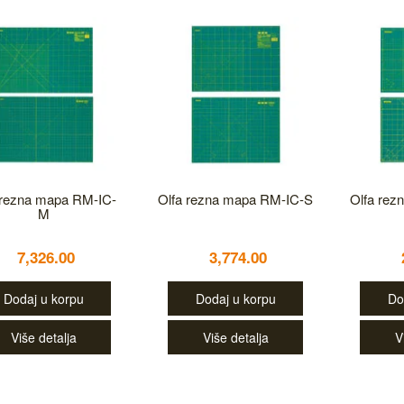
 rezna mapa RM-IC-
Olfa rezna mapa RM-IC-S
Olfa rez
M
7,326.00
3,774.00
Dodaj u korpu
Dodaj u korpu
Do
Više detalja
Više detalja
V