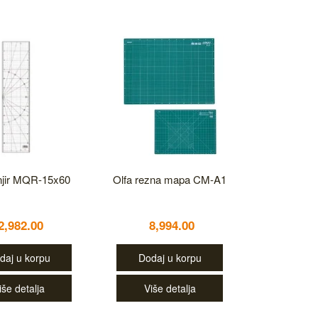
enjir MQR-15x60
Olfa rezna mapa CM-A1
2,982.00
8,994.00
daj u korpu
Dodaj u korpu
iše detalja
Više detalja