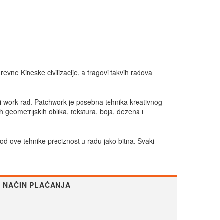
evne Kineske civilizacije, a tragovi takvih radova
a, i work-rad. Patchwork je posebna tehnika kreativnog
h geometrijskih oblika, tekstura, boja, dezena i
 kod ove tehnike preciznost u radu jako bitna. Svaki
NAČIN PLAĆANJA