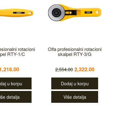
esionalni rotacioni
Olfa profesionalni rotacioni
lpel RTY-1/C
skalpel RTY-3/G
1,218.00
2,322.00
2,554.00
daj u korpu
Dodaj u korpu
iše detalja
Više detalja