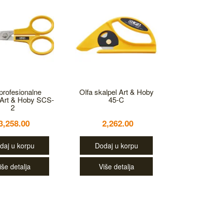
 profesionalne
Olfa skalpel Art & Hoby
Art & Hoby SCS-
45-C
2
3,258.00
2,262.00
daj u korpu
Dodaj u korpu
iše detalja
Više detalja