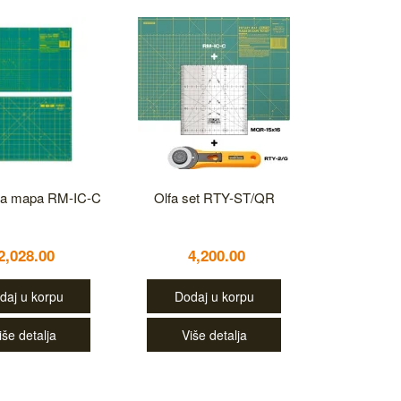
na mapa RM-IC-C
Olfa set RTY-ST/QR
2,028.00
4,200.00
daj u korpu
Dodaj u korpu
iše detalja
Više detalja