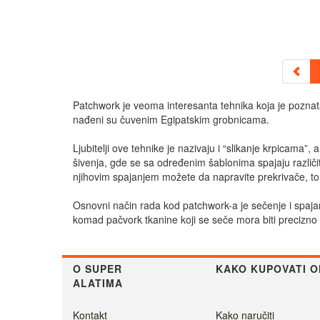
Patchwork je veoma interesanta tehnika koja je poznata 
nađeni su čuvenim Egipatskim grobnicama.
Ljubitelji ove tehnike je nazivaju i “slikanje krpicama”
šivenja, gde se sa određenim šablonima spajaju različite
njihovim spajanjem možete da napravite prekrivače, torb
Osnovni način rada kod patchwork-a je sečenje i spajanje
komad pačvork tkanine koji se seče mora biti precizno 
O SUPER
KAKO KUPOVATI O
ALATIMA
Kontakt
Kako naručiti