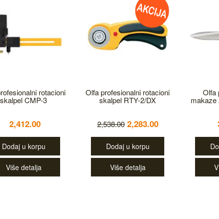
rofesionalni rotacioni
Olfa profesionalni rotacioni
Olfa
skalpel CMP-3
skalpel RTY-2/DX
makaze 
2,412.00
2,283.00
2,538.00
Dodaj u korpu
Dodaj u korpu
Do
Više detalja
Više detalja
V