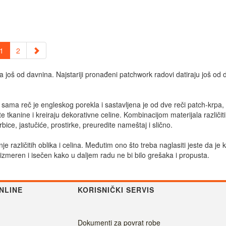
1
2
još od davnina. Najstariji pronađeni patchwork radovi datiraju još od dr
, a sama reč je engleskog porekla i sastavljena je od dve reči patch-krp
 tkanine i kreiraju dekorativne celine. Kombinacijom materijala različiti
ice, jastučiće, prostirke, preuredite nameštaj i slično.
 različitih oblika i celina. Međutim ono što treba naglasiti jeste da je
izmeren i isečen kako u daljem radu ne bi bilo grešaka i propusta.
NLINE
KORISNIČKI SERVIS
Dokumenti za povrat robe