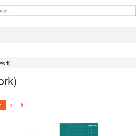
hwork)
ork)
1
2