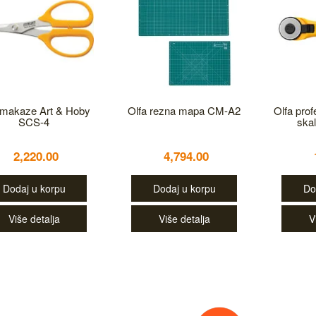
 makaze Art & Hoby
Olfa rezna mapa CM-A2
Olfa prof
SCS-4
ska
2,220.00
4,794.00
Dodaj u korpu
Dodaj u korpu
Do
Više detalja
Više detalja
V