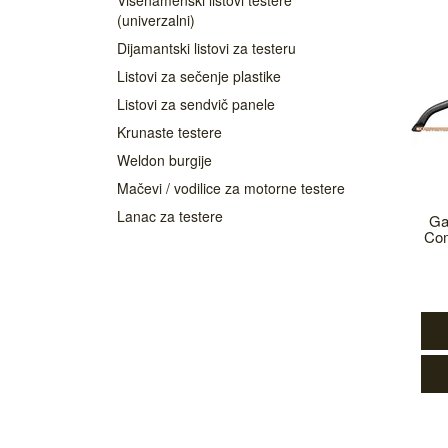
Višenamenski listovi testere
(univerzalni)
Dijamantski listovi za testeru
Listovi za sečenje plastike
Listovi za sendvič panele
Krunaste testere
Weldon burgije
Mačevi / vodilice za motorne testere
Lanac za testere
Ga
Com