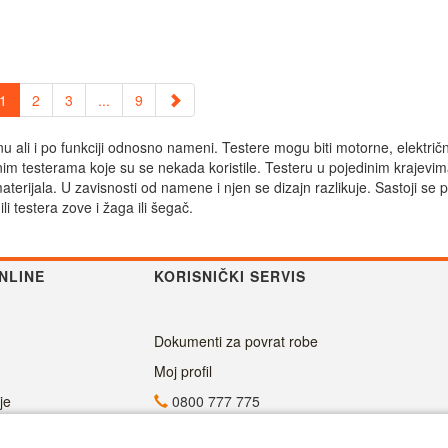
1
2
3
...
9
u ali i po funkciji odnosno nameni. Testere mogu biti motorne, električn
nim testerama koje su se nekada koristile. Testeru u pojedinim krajevim
h materijala. U zavisnosti od namene i njen se dizajn razlikuje. Sastoji s
i testera zove i žaga ili šegač.
NLINE
KORISNIČKI SERVIS
Dokumenti za povrat robe
Moj profil
je
0800 777 775
info@superalati.rs