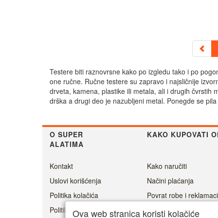
Testere biti raznovrsne kako po izgledu tako i po pogon
one ručne. Ručne testere su zapravo i najsličnije izvor
drveta, kamena, plastike ili metala, ali i drugih čvrsti
drška a drugi deo je nazubljeni metal. Ponegde se pila il
O SUPER
KAKO KUPOVATI O
ALATIMA
Kontakt
Kako naručiti
Uslovi korišćenja
Načini plaćanja
Politika kolačića
Povrat robe i reklamaci
Politika privatnosti
Cenovnik dostave
Ova web stranica koristi kolačiće