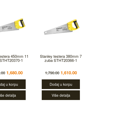
testera 450mm 11
Stanley testera 380mm 7
 STHT20370-1
zuba STHT20366-1
1,680.00
1,610.00
.00
1,790.00
daj u korpu
Dodaj u korpu
iše detalja
Više detalja