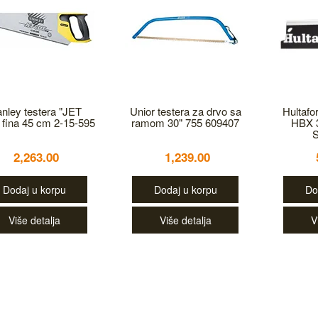
anley testera "JET
Unior testera za drvo sa
Hultafo
fina 45 cm 2-15-595
ramom 30" 755 609407
HBX 
2,263.00
1,239.00
Dodaj u korpu
Dodaj u korpu
Do
Više detalja
Više detalja
V