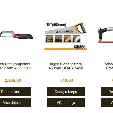
waukee kompaktni
Ingco ručna testera
Bahco
sek ram 48220012
450mm HHAS15450
Prof
2,256.00
510.00
Dodaj u korpu
Dodaj u korpu
Do
Više detalja
Više detalja
V