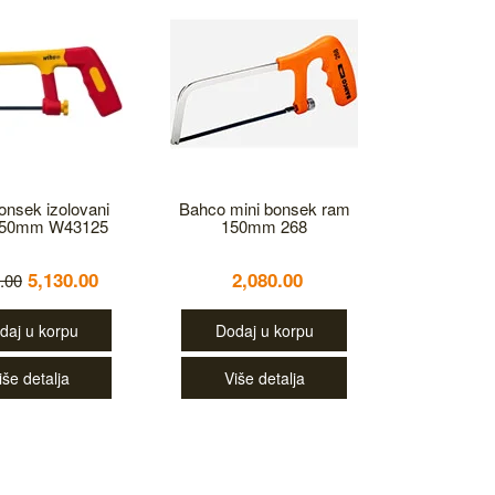
onsek izolovani
Bahco mini bonsek ram
50mm W43125
150mm 268
5,130.00
2,080.00
.00
daj u korpu
Dodaj u korpu
iše detalja
Više detalja