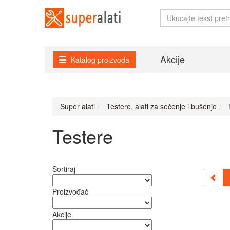
Akcije
Katalog proizvoda
Super alati
Testere, alati za sečenje i bušenje
T
Testere
Sortiraj
Proizvođač
Akcije