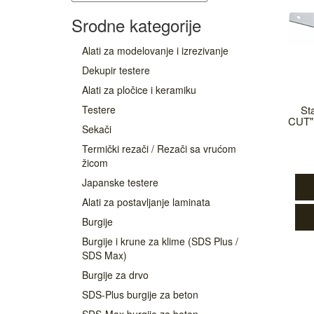
Srodne kategorije
Alati za modelovanje i izrezivanje
Dekupir testere
Alati za pločice i keramiku
Testere
St
CUT" 
Sekači
Termički rezači / Rezači sa vrućom
žicom
Japanske testere
Alati za postavljanje laminata
Burgije
Burgije i krune za klime (SDS Plus /
SDS Max)
Burgije za drvo
SDS-Plus burgije za beton