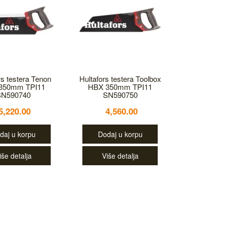
rs testera Tenon
Hultafors testera Toolbox
350mm TPI11
HBX 350mm TPI11
SN590740
SN590750
5,220.00
4,560.00
daj u korpu
Dodaj u korpu
iše detalja
Više detalja