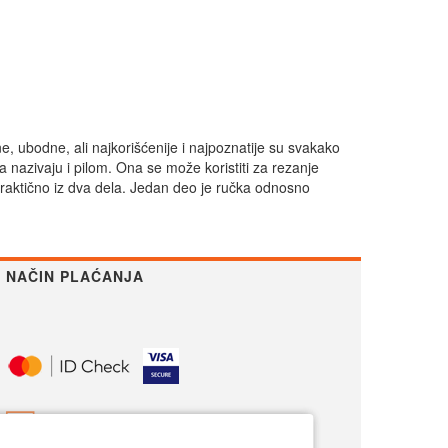
e, ubodne, ali najkorišćenije i najpoznatije su svakako
a nazivaju i pilom. Ona se može koristiti za rezanje
e praktično iz dva dela. Jedan deo je ručka odnosno
NAČIN PLAĆANJA