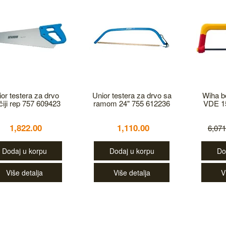
or testera za drvo
Unior testera za drvo sa
Wiha b
ičiji rep 757 609423
ramom 24" 755 612236
VDE 1
1,822.00
1,110.00
6,071
Dodaj u korpu
Dodaj u korpu
Do
Više detalja
Više detalja
V