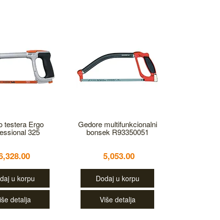
 testera Ergo
Gedore multifunkcionalni
essional 325
bonsek R93350051
6,328.00
5,053.00
daj u korpu
Dodaj u korpu
iše detalja
Više detalja