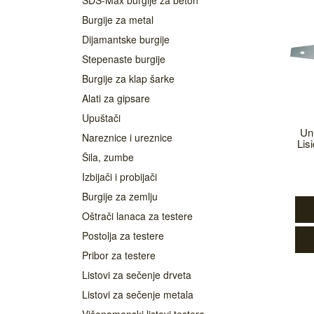
SDS-Max burgije za beton
Burgije za metal
Dijamantske burgije
Stepenaste burgije
Burgije za klap šarke
Alati za gipsare
Upuštači
Uni
Nareznice i ureznice
Lis
Šila, zumbe
Izbijači i probijači
Burgije za zemlju
Oštrači lanaca za testere
Postolja za testere
Pribor za testere
Listovi za sečenje drveta
Listovi za sečenje metala