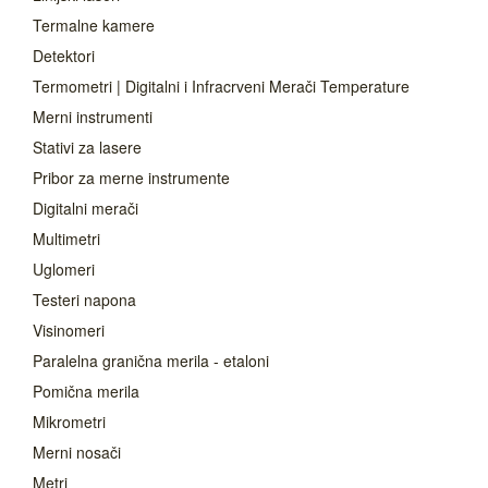
Termalne kamere
Detektori
Termometri | Digitalni i Infracrveni Merači Temperature
Merni instrumenti
Stativi za lasere
Pribor za merne instrumente
Digitalni merači
Multimetri
Uglomeri
Testeri napona
Visinomeri
Paralelna granična merila - etaloni
Pomična merila
Mikrometri
Merni nosači
Metri