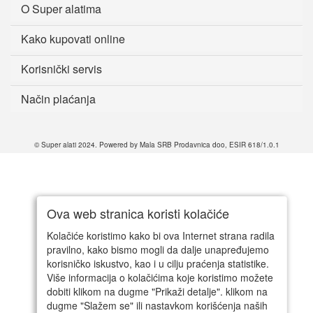
O Super alatima
Kako kupovati online
Korisnički servis
Način plaćanja
© Super alati 2024. Powered by Mala SRB Prodavnica doo, ESIR 618/1.0.1
Ova web stranica koristi kolačiće
Kolačiće koristimo kako bi ova Internet strana radila
pravilno, kako bismo mogli da dalje unapređujemo
korisničko iskustvo, kao i u cilju praćenja statistike.
Više informacija o kolačićima koje koristimo možete
dobiti klikom na dugme "Prikaži detalje". klikom na
dugme "Slažem se" ili nastavkom korišćenja naših