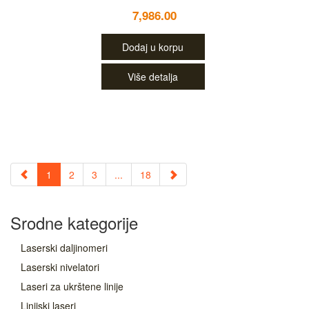
7,986.00
Dodaj u korpu
Više detalja
1
2
3
...
18
Srodne kategorije
Laserski daljinomeri
Laserski nivelatori
Laseri za ukrštene linije
Linijski laseri