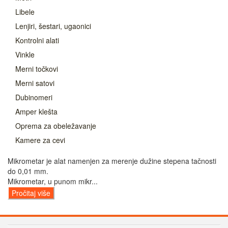
Libele
Lenjiri, šestari, ugaonici
Kontrolni alati
Vinkle
Merni točkovi
Merni satovi
Dubinomeri
Amper klešta
Oprema za obeležavanje
Kamere za cevi
Mikrometar je alat namenjen za merenje dužine stepena tačnosti
do 0,01 mm.
Mikrometar, u punom mikr...
Pročitaj više