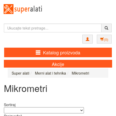
(0)
Katalog proizvoda
Akcije
Super alati
Merni alat i tehnika
Mikrometri
Mikrometri
Sortiraj