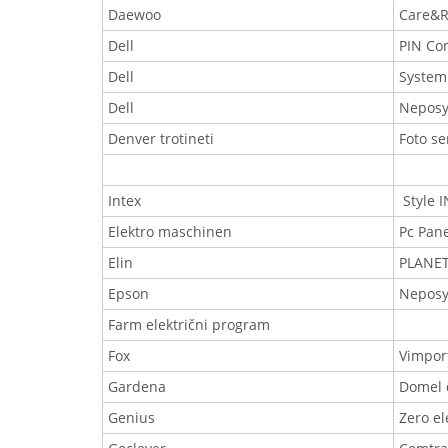
Daewoo
Care&R
Dell
PIN Co
Dell
System
Dell
Nepos
Denver trotineti
Foto se
Intex
Style 
Elektro maschinen
Pc Pan
Elin
PLANE
Epson
Nepos
Farm električni program
Fox
Vimpor
Gardena
Domel 
Genius
Zero el