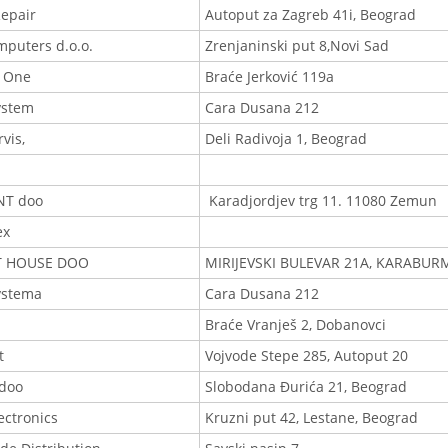
epair
Autoput za Zagreb 41i, Beograd
mputers d.o.o.
Zrenjaninski put 8,Novi Sad
 One
Braće Jerković 119a
ystem
Cara Dusana 212
rvis,
Deli Radivoja 1, Beograd
INT doo
Karadjordjev trg 11. 11080 Zemun
ex
T HOUSE DOO
MIRIJEVSKI BULEVAR 21A, KARABUR
ystema
Cara Dusana 212
Braće Vranješ 2, Dobanovci
t
Vojvode Stepe 285, Autoput 20
doo
Slobodana Đurića 21, Beograd
ectronics
Kruzni put 42, Lestane, Beograd