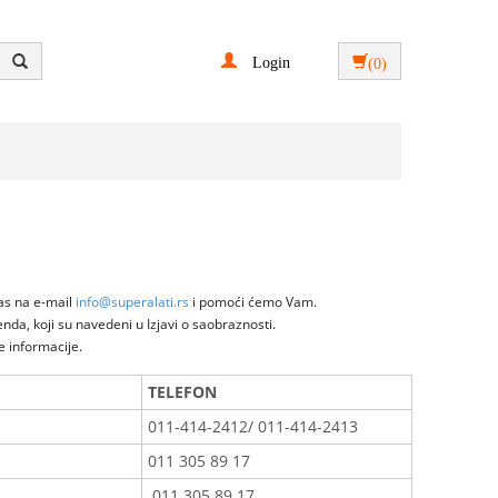
Login
(0)
as na e-mail
info@superalati.rs
i pomoći ćemo Vam.
nda, koji su navedeni u Izjavi o saobraznosti.
 informacije.
TELEFON
011-414-2412/ 011-414-2413
011 305 89 17
011 305 89 17