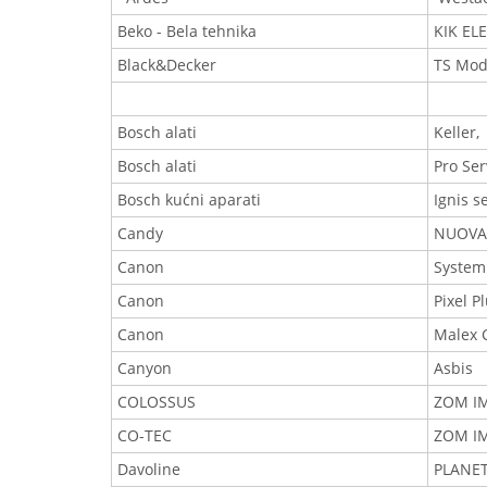
Beko - Bela tehnika
KIK EL
Black&Decker
TS Mod
Bosch alati
Keller,
Bosch alati
Pro Ser
Bosch kućni aparati
Ignis s
Candy
NUOVA
Canon
System
Canon
Pixel P
Canon
Malex C
Canyon
Asbis
COLOSSUS
ZOM IM
CO-TEC
ZOM IM
Davoline
PLANE