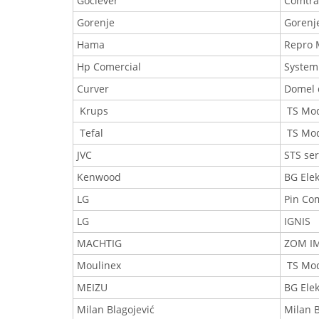
Goclever
Comtra
Gorenje
Gorenje
Hama
Repro 
Hp Comercial
System
Curver
Domel 
Krups
TS Mo
Tefal
TS Mo
JVC
STS ser
Kenwood
BG Elek
LG
Pin Co
LG
IGNIS
MACHTIG
ZOM IM
Moulinex
TS Mo
MEIZU
BG Elek
Milan Blagojević
Milan 