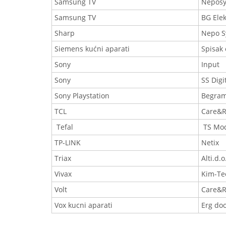
Samsung TV
Nepos
Samsung TV
BG Elek
Sharp
Nepo S
Siemens kućni aparati
Spisak 
Sony
Input
Sony
SS Digi
Sony Playstation
Begram
TCL
Care&R
Tefal
TS Mo
TP-LINK
Netix
Triax
Alti.d.o
Vivax
Kim-Tec
Volt
Care&R
Vox kucni aparati
Erg do