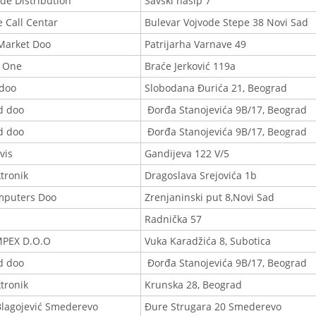
de Distribution
Savski nasip 7
 Call Centar
Bulevar Vojvode Stepe 38 Novi Sad
Market Doo
Patrijarha Varnave 49
 One
Braće Jerković 119a
doo
Slobodana Đurića 21, Beograd
d doo
Đorđa Stanojevića 9B/17, Beograd
d doo
Đorđa Stanojevića 9B/17, Beograd
vis
Gandijeva 122 V/5
tronik
Dragoslava Srejovića 1b
mputers Doo
Zrenjaninski put 8,Novi Sad
Radnička 57
PEX D.O.O
Vuka Karadžića 8, Subotica
d doo
Đorđa Stanojevića 9B/17, Beograd
tronik
Krunska 28, Beograd
Blagojević Smederevo
Đure Strugara 20 Smederevo