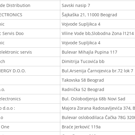
de Distribution
Savski nasip 7
LECTRONICS
Šajkaška 21, 11000 Beograd
nic
Vojvode Supljikca 4
c Servis Doo
Viline Vode bb,Slobodna Zona l1214
nic
Vojvode Supljikca 4
lektronic servis
Bulevar Mihajla Pupina 117
ech
Dimitrija Tucovića bb
ERGY D.O.O.
Bul.Arsenija Čarnojevica br.72 lok 7
Takovska 58 Beograd
.o.
Radnička 52 Beograd
lectronics
Bul. Oslobodjenja 68b Novi Sad
o d.o.o :
Majora Zorana Radosavljevića 374, 
.o
Bulevar oslobodilaca Čačka 78G 320
 One
Braće Jerković 119a