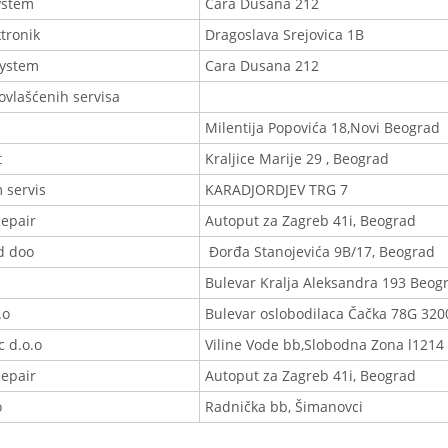
ystem
Cara Dusana 212
tronik
Dragoslava Srejovica 1B
ystem
Cara Dusana 212
ovlašćenih servisa
Milentija Popovića 18,Novi Beograd
t
Kraljice Marije 29 , Beograd
 servis
KARADJORDJEV TRG 7
epair
Autoput za Zagreb 41i, Beograd
d doo
Đorđa Stanojevića 9B/17, Beograd
Bulevar Kralja Aleksandra 193 Beog
.o
Bulevar oslobodilaca Čačka 78G 320
 d.o.o
Viline Vode bb,Slobodna Zona l1214
epair
Autoput za Zagreb 41i, Beograd
o
Radnička bb, Šimanovci