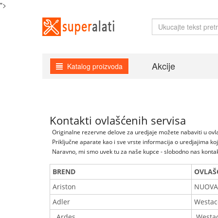
">
Akcije
Katalog proizvoda
Kontakti ovlašćenih servisa
Originalne rezervne delove za uredjaje možete nabaviti u ovla
Priključne aparate kao i sve vrste informacija o uredjajima ko
Naravno, mi smo uvek tu za naše kupce - slobodno nas kontak
BREND
OVLAŠĆ
Ariston
NUOVA
Adler
Westac
Ardes
Westac