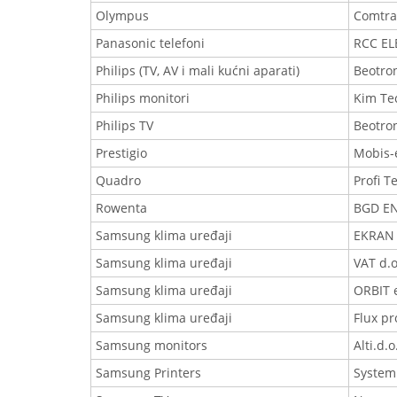
Olympus
Comtra
Panasonic telefoni
RCC E
Philips (TV, AV i mali kućni aparati)
Beotro
Philips monitori
Kim Te
Philips TV
Beotro
Prestigio
Mobis-e
Quadro
Profi T
Rowenta
BGD EN
Samsung klima uređaji
EKRAN
Samsung klima uređaji
VAT d.o
Samsung klima uređaji
ORBIT e
Samsung klima uređaji
Flux pr
Samsung monitors
Alti.d.o
Samsung Printers
System