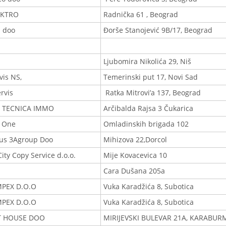
EKTRO
Radnička 61 , Beograd
 doo
Đorše Stanojević 9B/17, Beograd
Ljubomira Nikolića 29, Niš
vis NS,
Temerinski put 17, Novi Sad
ervis
Ratka Mitrovi’a 137, Beograd
 TECNICA IMMO
Arčibalda Rajsa 3 Čukarica
 One
Omladinskih brigada 102
lus 3Agroup Doo
Mihizova 22,Dorcol
ity Copy Service d.o.o.
Mije Kovacevica 10
Cara Dušana 205a
PEX D.O.O
Vuka Karadžića 8, Subotica
PEX D.O.O
Vuka Karadžića 8, Subotica
T HOUSE DOO
MIRIJEVSKI BULEVAR 21A, KARABUR