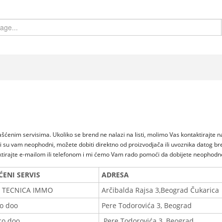
šćenim servisima. Ukoliko se brend ne nalazi na listi, molimo Vas kontaktirajte n
ji su vam neophodni, možete dobiti direktno od proizvodjača ili uvoznika datog bre
tirajte e-mailom ili telefonom i mi ćemo Vam rado pomoći da dobijete neophodne
ENI SERVIS
ADRESA
 TECNICA IMMO
Arčibalda Rajsa 3,Beograd Čukarica
o doo
Pere Todorovića 3, Beograd
o doo
Pere Todorovića 3, Beograd