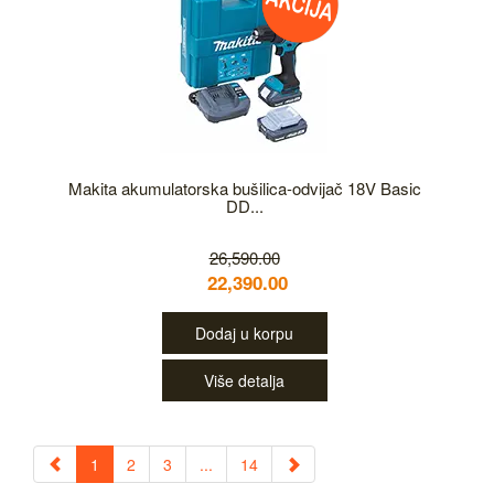
Makita akumulatorska bušilica-odvijač 18V Basic
DD...
26,590.00
22,390.00
Dodaj u korpu
Više detalja
1
2
3
...
14