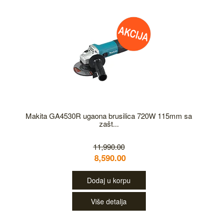
Makita GA4530R ugaona brusilica 720W 115mm sa
zašt...
11,990.00
8,590.00
Dodaj u korpu
Više detalja