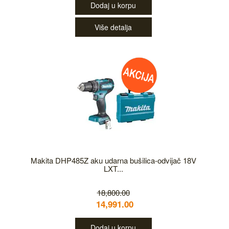
Dodaj u korpu
Više detalja
Makita DHP485Z aku udarna bušilica-odvijač 18V
LXT...
18,800.00
14,991.00
Dodaj u korpu