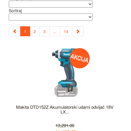
Sortiraj
1
2
3
...
14
Makita DTD152Z Akumulatorski udarni odvijač 18V
LX...
13,291.00