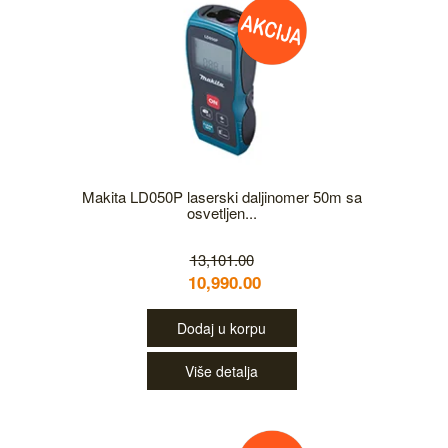
Makita LD050P laserski daljinomer 50m sa
osvetljen...
13,101.00
10,990.00
Dodaj u korpu
Više detalja