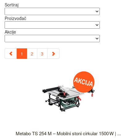
Sortiraj
Proizvođač
Akcije
1
2
3
Metabo TS 254 M – Mobilni stoni cirkular 1500 W | ...