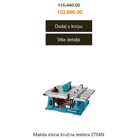
115,440.00
103,896.00
Dodaj u korpu
Više detalja
Makita stona kružna testera 2704N