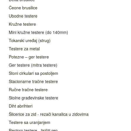
Čeone brusilice
Ubodne testere
Kružne testere
Mini kružne testere (do 140mm)
Tokarski uređaj (strug)
Testere za metal
Potezne – ger testere
Ger testere (mitra testere)
Stoni cirkulari sa postoljem
Stacionarne tračne testere
Ručne tračne testere
Stolne građevinske testere
Diht abrihteri
Šlicerice za zid - rezači kanalica u zidovima
Testere sa uranjanjem
Recipro testere - lisičiji rep