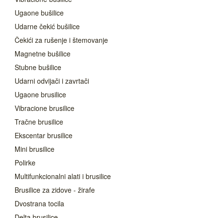
Ugaone bušilice
Udarne čekić bušilice
Čekići za rušenje i štemovanje
Magnetne bušilice
Stubne bušilice
Udarni odvijači i zavrtači
Ugaone brusilice
Vibracione brusilice
Tračne brusilice
Ekscentar brusilice
Mini brusilice
Polirke
Multifunkcionalni alati i brusilice
Brusilice za zidove - žirafe
Dvostrana tocila
Delta brusilice