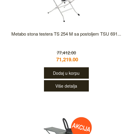
Metabo stona testera TS 254 M sa postoljem TSU 691...
77,412.00
71,219.00
Dodaj u korpu
Više detalja