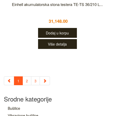
Einhell akumulatorska stona testera TE-TS 36/210 L...
31,148.00
Dodaj u korpu
Više detalja
1
2
3
Srodne kategorije
Bušilice
Vibracione bušilice