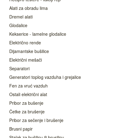
Alati za obradu lima
Dremel alati
Glodalice
Kekserice - lamelne glodalice
Električno rende
Dijamantske bušilice
Električni mešači
Separatori
Generatori toplog vazduha i grejalice
Fen za vruć vazduh
Ostali električni alat
Pribor za bušenje
Četke za brušenje
Pribor za sečenje i brušenje
Brusni papir
Stalak za bušilicu ili brusilicu