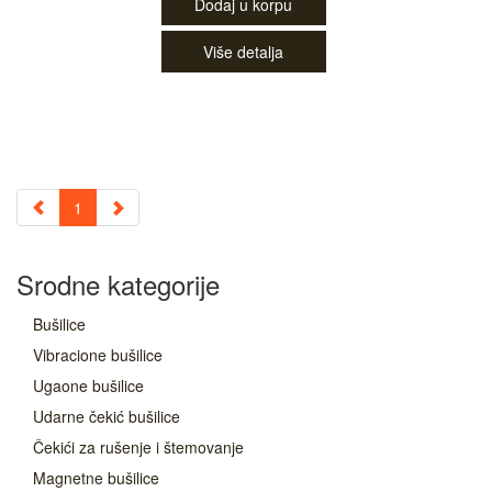
Dodaj u korpu
Više detalja
1
Srodne kategorije
Bušilice
Vibracione bušilice
Ugaone bušilice
Udarne čekić bušilice
Čekići za rušenje i štemovanje
Magnetne bušilice