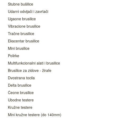
Stubne bušilice
Udarni odvijači i zavrtači
Ugaone brusilice
Vibracione brusilice
Tračne brusilice
Ekscentar brusilice
Mini brusilice
Polirke
Multifunkcionalni alati i brusilice
Brusilice za zidove - žirafe
Dvostrana tocila
Delta brusilice
Čeone brusilice
Ubodne testere
Kružne testere
Mini kružne testere (do 140mm)