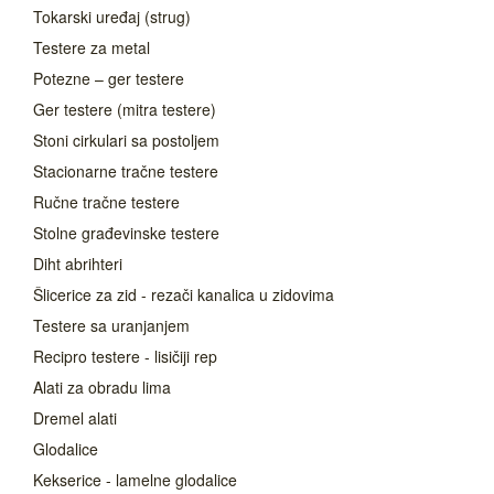
Tokarski uređaj (strug)
Testere za metal
Potezne – ger testere
Ger testere (mitra testere)
Stoni cirkulari sa postoljem
Stacionarne tračne testere
Ručne tračne testere
Stolne građevinske testere
Diht abrihteri
Šlicerice za zid - rezači kanalica u zidovima
Testere sa uranjanjem
Recipro testere - lisičiji rep
Alati za obradu lima
Dremel alati
Glodalice
Kekserice - lamelne glodalice