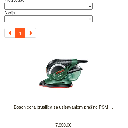
Proizvođač
Akcije
1
Bosch delta brusilica sa usisavanjem prašine PSM ...
7,830.00