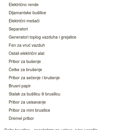
Električno rende
Dijamantske bušilice
Električni mešači
Separatori
Generatori toplog vazduha i grejalice
Fen za vruć vazduh
Ostali električni alat
Pribor za bušenje
Četke za brušenje
Pribor za sečenje i brušenje
Brusni papir
Stalak za bušilicu ili brusilicu
Pribor za usisavanje
Pribor za mini brusilice
Dremel pribor