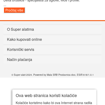
Delta brusilice - specijalista za uglove, ivice i profile.
...
Pročitaj više
O Super alatima
Kako kupovati online
Korisnički servis
Način plaćanja
© Super alati 2024. Powered by Mala SRB Prodavnica doo, ESIR 618/1.0.1
Ova web stranica koristi kolačiće
Kolačiće koristimo kako bi ova Internet strana radila