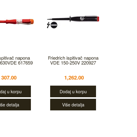
ispitivač napona
Friedrich ispitivač napona
630VDE 617659
VDE 150-250V 220927
307.00
1,262.00
daj u korpu
Dodaj u korpu
iše detalja
Više detalja