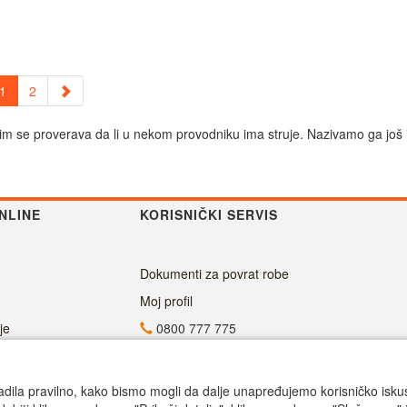
1
2
ojim se proverava da li u nekom provodniku ima struje. Nazivamo ga još i
NLINE
KORISNIČKI SERVIS
Dokumenti za povrat robe
Moj profil
je
0800 777 775
info@superalati.rs
Radno vreme
adila pravilno, kako bismo mogli da dalje unapređujemo korisničko iskustv