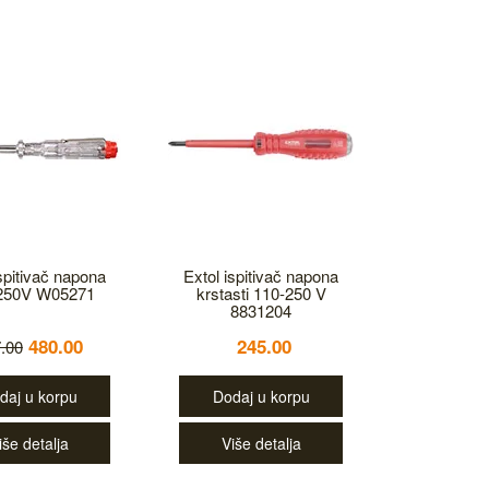
spitivač napona
Extol ispitivač napona
250V W05271
krstasti 110-250 V
8831204
480.00
245.00
.00
daj u korpu
Dodaj u korpu
iše detalja
Više detalja