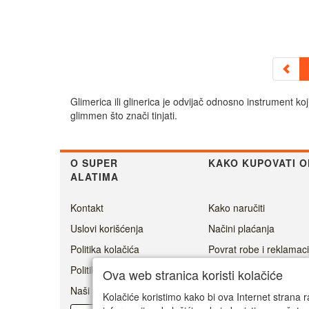
Glimerica ili glinerica je odvijač odnosno instrument k
glimmen što znači tinjati.
O SUPER
KAKO KUPOVATI O
ALATIMA
Kontakt
Kako naručiti
Uslovi korišćenja
Načini plaćanja
Politika kolačića
Povrat robe i reklamaci
Politika privatnosti
Cenovnik dostave
Ova web stranica koristi kolačiće
Naši prijatelji
Ovlašćeni servisi
Kolačiće koristimo kako bi ova Internet strana r