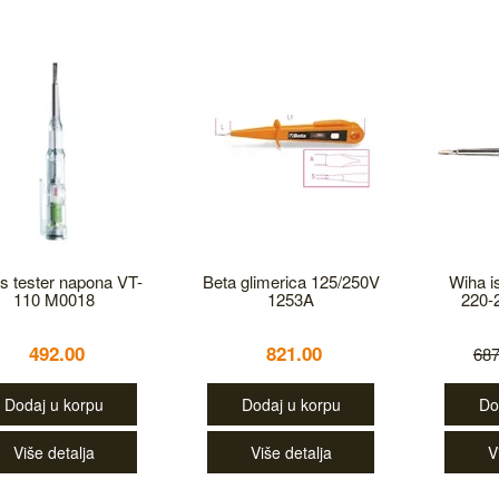
 tester napona VT-
Beta glimerica 125/250V
Wiha i
110 M0018
1253A
220-
492.00
821.00
687
Dodaj u korpu
Dodaj u korpu
Do
Više detalja
Više detalja
V