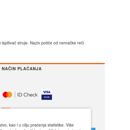
 ispitivač struje. Naziv potiče od nemačke reči
NAČIN PLAĆANJA
o, kao i u cilju praćenja statistike. Više