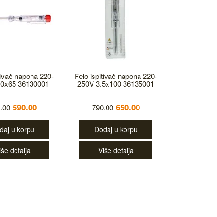
itivač napona 220-
Felo ispitivač napona 220-
.0x65 36130001
250V 3.5x100 36135001
590.00
650.00
.00
790.00
daj u korpu
Dodaj u korpu
iše detalja
Više detalja