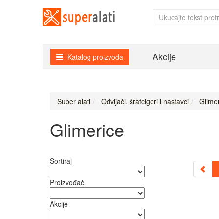
Akcije
Katalog proizvoda
Super alati
Odvijači, šrafcigeri i nastavci
Glimer
Glimerice
Sortiraj
Proizvođač
Akcije