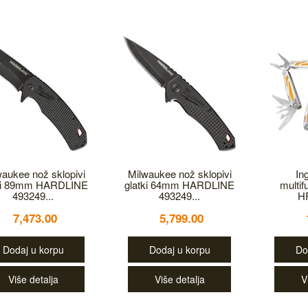
waukee nož sklopivi
Milwaukee nož sklopivi
In
tki 89mm HARDLINE
glatki 64mm HARDLINE
multif
493249...
493249...
H
7,473.00
5,799.00
Dodaj u korpu
Dodaj u korpu
Do
Više detalja
Više detalja
V