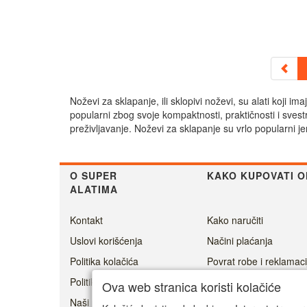
Noževi za sklapanje, ili sklopivi noževi, su alati koji 
popularni zbog svoje kompaktnosti, praktičnosti i svest
preživljavanje. Noževi za sklapanje su vrlo popularni j
O SUPER
KAKO KUPOVATI O
ALATIMA
Kontakt
Kako naručiti
Uslovi korišćenja
Načini plaćanja
Politika kolačića
Povrat robe i reklamaci
Politika privatnosti
Cenovnik dostave
Ova web stranica koristi kolačiće
Naši prijatelji
Ovlašćeni servisi