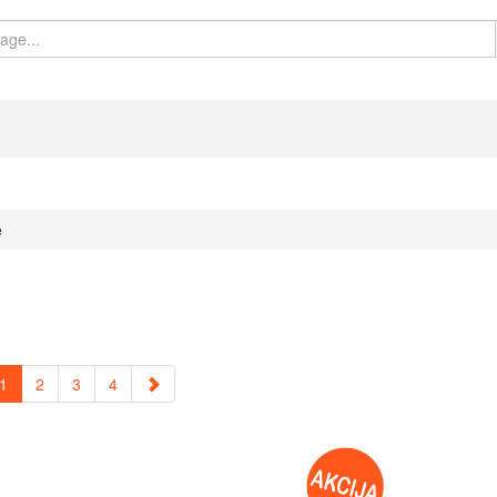
e
1
2
3
4