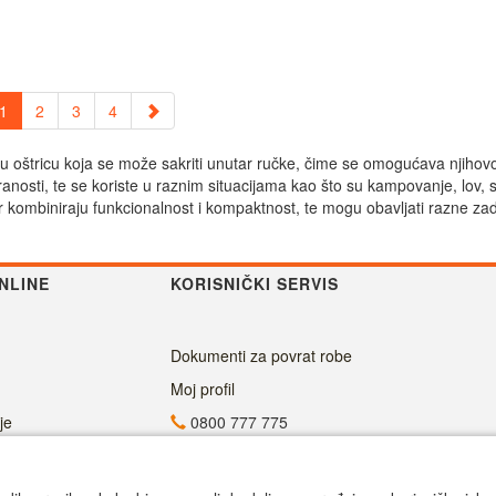
1
2
3
4
imaju oštricu koja se može sakriti unutar ručke, čime se omogućava njihov
ranosti, te se koriste u raznim situacijama kao što su kampovanje, lov, 
er kombiniraju funkcionalnost i kompaktnost, te mogu obavljati razne zad
NLINE
KORISNIČKI SERVIS
Dokumenti za povrat robe
Moj profil
je
0800 777 775
info@superalati.rs
Radno vreme