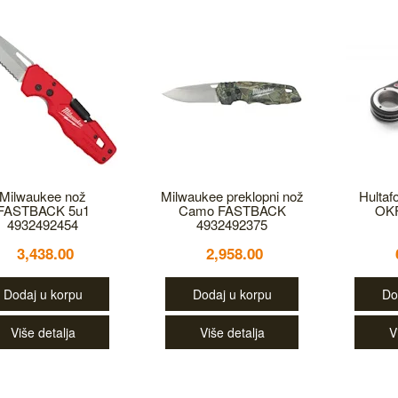
Milwaukee nož
Milwaukee preklopni nož
Hultaf
FASTBACK 5u1
Camo FASTBACK
OK
4932492454
4932492375
3,438.00
2,958.00
Dodaj u korpu
Dodaj u korpu
Do
Više detalja
Više detalja
V