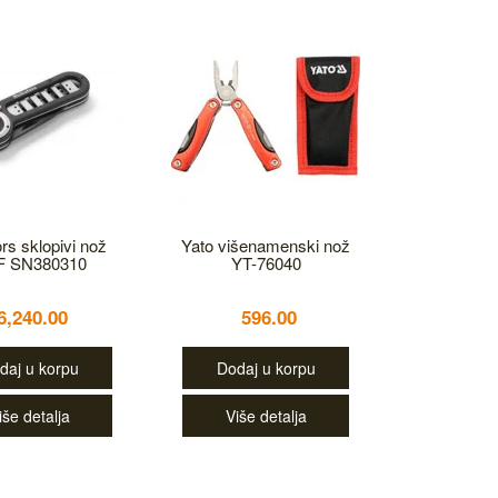
ors sklopivi nož
Yato višenamenski nož
F SN380310
YT-76040
6,240.00
596.00
daj u korpu
Dodaj u korpu
iše detalja
Više detalja