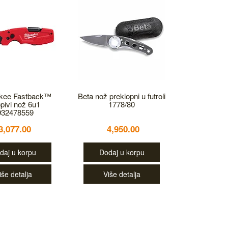
kee Fastback™
Beta nož preklopni u futroli
opivi nož 6u1
1778/80
932478559
3,077.00
4,950.00
daj u korpu
Dodaj u korpu
iše detalja
Više detalja