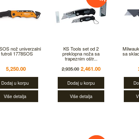
SOS nož univerzalni
KS Tools set od 2
Milwauk
 futroli 1778SOS
preklopna noža sa
sa skla
trapeznim oštr...
5,250.00
2,461.00
2,935.00
Dodaj u korpu
Dodaj u korpu
Do
Više detalja
Više detalja
V