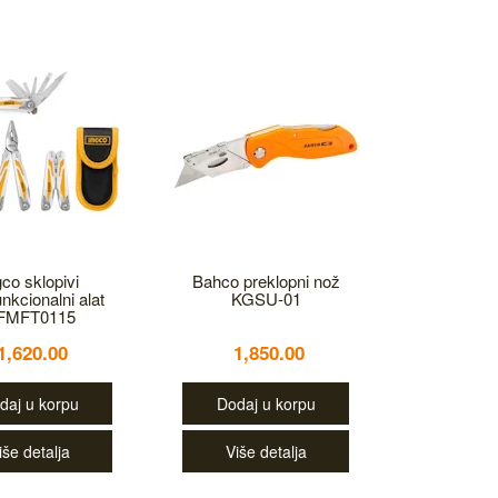
gco sklopivi
Bahco preklopni nož
unkcionalni alat
KGSU-01
FMFT0115
1,620.00
1,850.00
daj u korpu
Dodaj u korpu
iše detalja
Više detalja