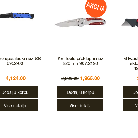
e spasilački nož SB
KS Tools preklopni nož
Milwau
6952-00
220mm 907.2190
skl
4
4,124.00
1,965.00
2,290.00
Dodaj u korpu
Dodaj u korpu
Do
Više detalja
Više detalja
V