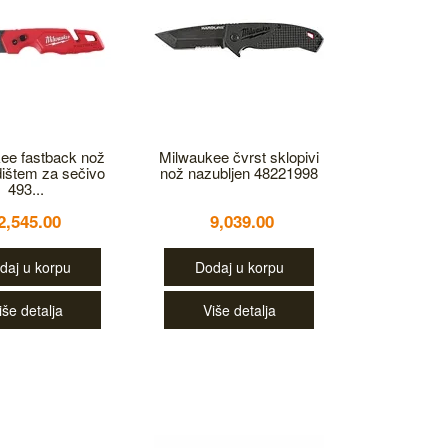
ee fastback nož
Milwaukee čvrst sklopivi
dištem za sečivo
nož nazubljen 48221998
493...
2,545.00
9,039.00
daj u korpu
Dodaj u korpu
iše detalja
Više detalja