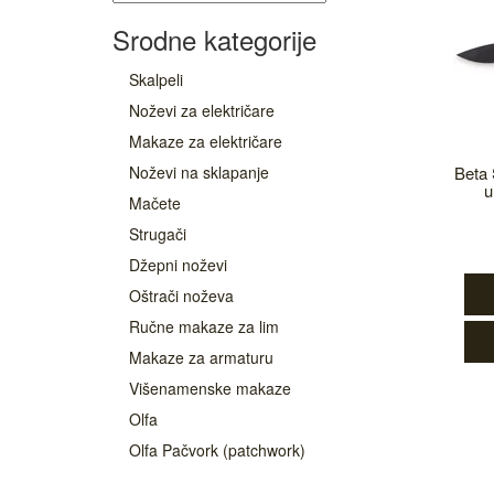
Srodne kategorije
Skalpeli
Noževi za električare
Makaze za električare
Noževi na sklapanje
Beta 
u
Mačete
Strugači
Džepni noževi
Oštrači noževa
Ručne makaze za lim
Makaze za armaturu
Višenamenske makaze
Olfa
Olfa Pačvork (patchwork)