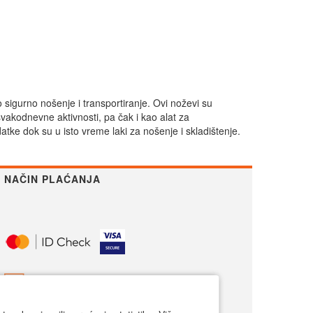
o sigurno nošenje i transportiranje. Ovi noževi su
svakodnevne aktivnosti, pa čak i kao alat za
atke dok su u isto vreme laki za nošenje i skladištenje.
NAČIN PLAĆANJA