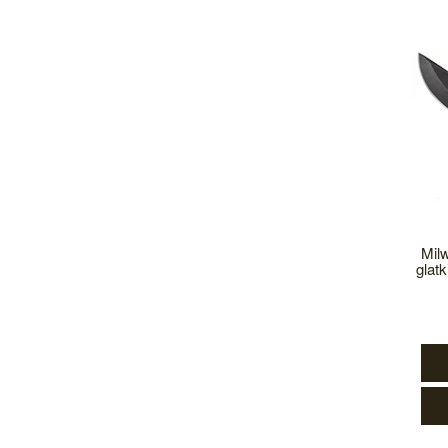
Mil
gla