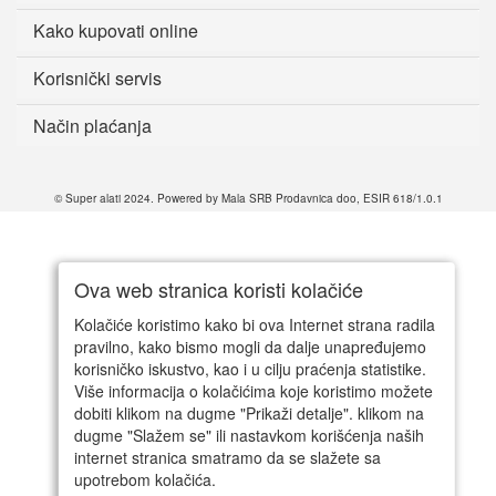
Kako kupovati online
Korisnički servis
Način plaćanja
© Super alati 2024. Powered by Mala SRB Prodavnica doo, ESIR 618/1.0.1
Ova web stranica koristi kolačiće
Kolačiće koristimo kako bi ova Internet strana radila
pravilno, kako bismo mogli da dalje unapređujemo
korisničko iskustvo, kao i u cilju praćenja statistike.
Više informacija o kolačićima koje koristimo možete
dobiti klikom na dugme "Prikaži detalje". klikom na
dugme "Slažem se" ili nastavkom korišćenja naših
internet stranica smatramo da se slažete sa
upotrebom kolačića.