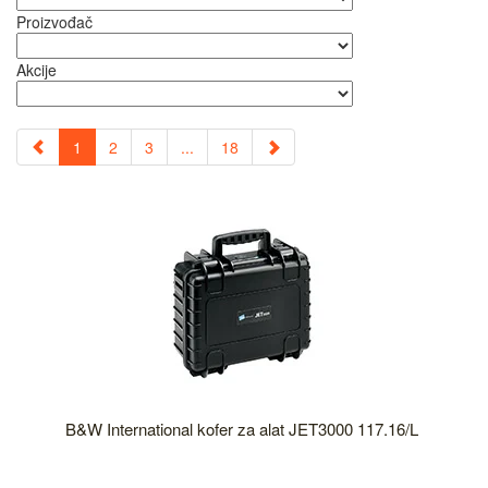
Proizvođač
Akcije
1
2
3
...
18
B&W International kofer za alat JET3000 117.16/L