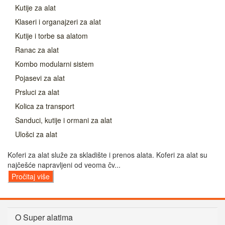
Kutije za alat
Klaseri i organajzeri za alat
Kutije i torbe sa alatom
Ranac za alat
Kombo modularni sistem
Pojasevi za alat
Prsluci za alat
Kolica za transport
Sanduci, kutije i ormani za alat
Ulošci za alat
Koferi za alat služe za skladište i prenos alata. Koferi za alat su
najčešće napravljeni od veoma čv...
Pročitaj više
O Super alatima