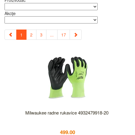
Proizvođač
Akcije
1
2
3
...
17
Milwaukee radne rukavice 4932479918-20
499.00