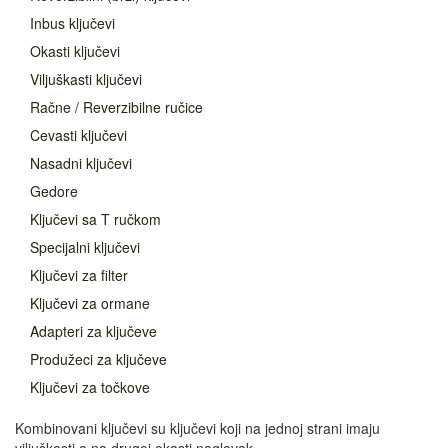
Inbus ključevi
Okasti ključevi
Viljuškasti ključevi
Račne / Reverzibilne ručice
Cevasti ključevi
Nasadni ključevi
Gedore
Ključevi sa T ručkom
Specijalni ključevi
Ključevi za filter
Ključevi za ormane
Adapteri za ključeve
Produžeci za ključeve
Ključevi za točkove
Kombinovani ključevi su ključevi koji na jednoj strani imaju