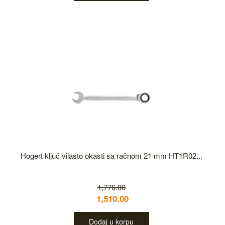
Hogert ključ vilasto okasti sa račnom 21 mm HT1R02...
1,776.00
1,510.00
Dodaj u korpu