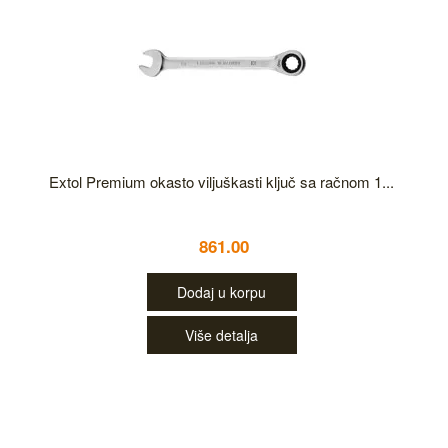
Extol Premium okasto viljuškasti ključ sa račnom 1...
861.00
Dodaj u korpu
Više detalja