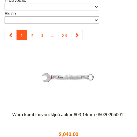
Proizvođač
Akcije
1
2
3
...
28
Wera kombinovani ključ Joker 603 14mm 05020205001
2,040.00