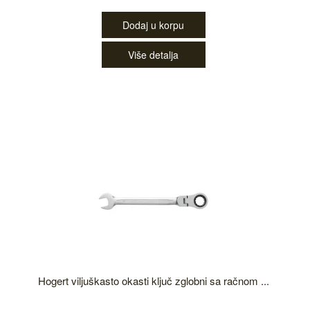
Dodaj u korpu
Više detalja
Hogert viljuškasto okasti ključ zglobni sa račnom ...