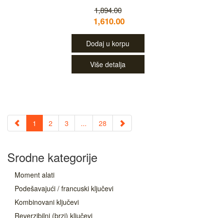
1,894.00
1,610.00
Dodaj u korpu
Više detalja
1
2
3
...
28
Srodne kategorije
Moment alati
Podešavajući / francuski ključevi
Kombinovani ključevi
Reverzibilni (brzi) ključevi