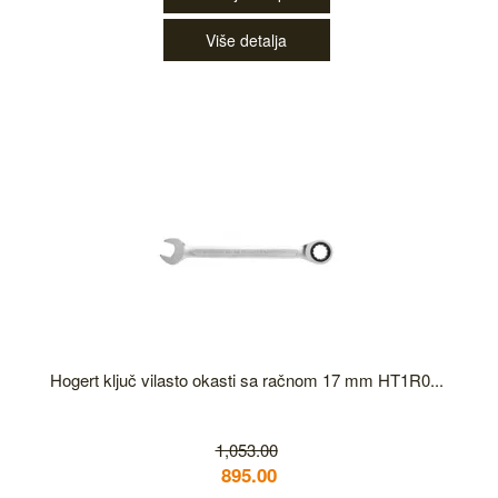
Više detalja
Hogert ključ vilasto okasti sa račnom 17 mm HT1R0...
1,053.00
895.00