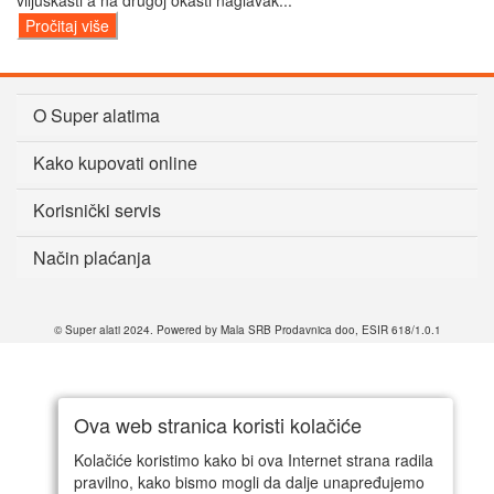
viljuškasti a na drugoj okasti naglavak...
Pročitaj više
O Super alatima
Kako kupovati online
Korisnički servis
Način plaćanja
© Super alati 2024. Powered by Mala SRB Prodavnica doo, ESIR 618/1.0.1
Ova web stranica koristi kolačiće
Kolačiće koristimo kako bi ova Internet strana radila
pravilno, kako bismo mogli da dalje unapređujemo