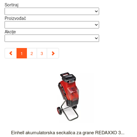
Sortiraj
Proizvođač
Akcije
1
2
3
Einhell akumulatorska seckalica za grane REDAXXO 3...