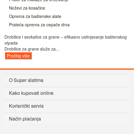
Noževi za kosačice
Oprema za baštenske alate
Prateća oprema za cepače drva
Drobilice i seckalice za grane – efikasno usitnjavanje baštenskog
otpada
Drobilice za grane služe za...
Pročitaj više
O Super alatima
Kako kupovati online
Korisnički servis
Način plaćanja