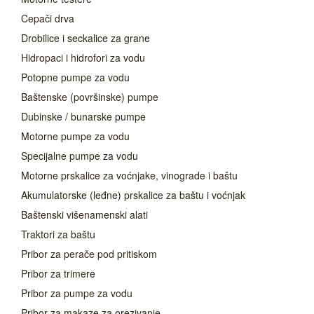
Cepači drva
Drobilice i seckalice za grane
Hidropaci i hidrofori za vodu
Potopne pumpe za vodu
Baštenske (površinske) pumpe
Dubinske / bunarske pumpe
Motorne pumpe za vodu
Specijalne pumpe za vodu
Motorne prskalice za voćnjake, vinograde i baštu
Akumulatorske (leđne) prskalice za baštu i voćnjak
Baštenski višenamenski alati
Traktori za baštu
Pribor za perače pod pritiskom
Pribor za trimere
Pribor za pumpe za vodu
Pribor za makaze za orezivanje