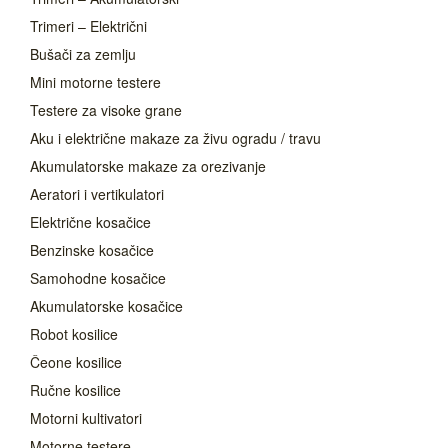
Trimeri – Električni
Bušači za zemlju
Mini motorne testere
Testere za visoke grane
Aku i električne makaze za živu ogradu / travu
Akumulatorske makaze za orezivanje
Aeratori i vertikulatori
Električne kosačice
Benzinske kosačice
Samohodne kosačice
Akumulatorske kosačice
Robot kosilice
Čeone kosilice
Ručne kosilice
Motorni kultivatori
Motorne testere