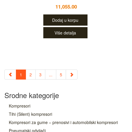
11,055.00
Dodaj u korpu
Više detalja
1
2
3
...
5
Srodne kategorije
Kompresori
Tihi (Silent) kompresori
Kompresori za gume – prenosivi i automobilski kompresori
Pneumatski odvijači