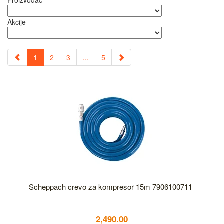
Proizvođač
Akcije
1
2
3
...
5
Scheppach crevo za kompresor 15m 7906100711
2,490.00