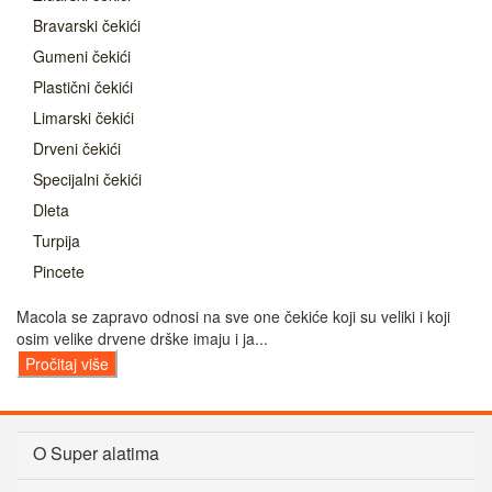
Bravarski čekići
Gumeni čekići
Plastični čekići
Limarski čekići
Drveni čekići
Specijalni čekići
Dleta
Turpija
Pincete
Macola se zapravo odnosi na sve one čekiće koji su veliki i koji
osim velike drvene drške imaju i ja...
Pročitaj više
O Super alatima