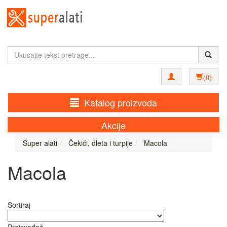
(0)
Katalog proizvoda
Akcije
Super alati
Čekići, dleta i turpije
Macola
Macola
Sortiraj