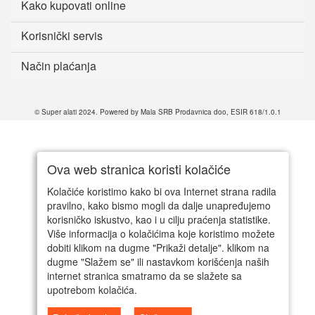
Kako kupovati online
Korisnički servis
Način plaćanja
© Super alati 2024. Powered by Mala SRB Prodavnica doo, ESIR 618/1.0.1
Ova web stranica koristi kolačiće
Kolačiće koristimo kako bi ova Internet strana radila
pravilno, kako bismo mogli da dalje unapređujemo
korisničko iskustvo, kao i u cilju praćenja statistike.
Više informacija o kolačićima koje koristimo možete
dobiti klikom na dugme "Prikaži detalje". klikom na
dugme "Slažem se" ili nastavkom korišćenja naših
internet stranica smatramo da se slažete sa
upotrebom kolačića.