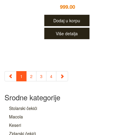
999.00
Dodaj u korpu
Više detalja
1
2
3
4
Srodne kategorije
Stolarski čekići
Macola
Keseri
Zidarski čekići