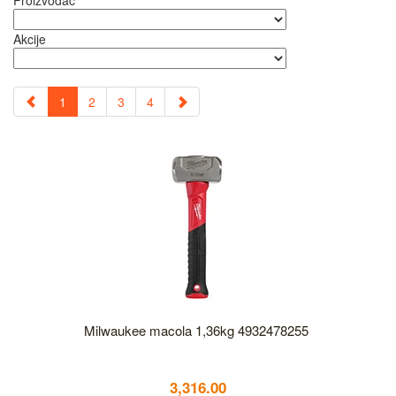
Proizvođač
Akcije
1
2
3
4
Milwaukee macola 1,36kg 4932478255
3,316.00