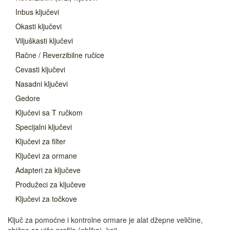
Inbus ključevi
Okasti ključevi
Viljuškasti ključevi
Račne / Reverzibilne ručice
Cevasti ključevi
Nasadni ključevi
Gedore
Ključevi sa T ručkom
Specijalni ključevi
Ključevi za filter
Ključevi za ormane
Adapteri za ključeve
Produžeci za ključeve
Ključevi za točkove
Ključ za pomoćne i kontrolne ormare je alat džepne veličine,