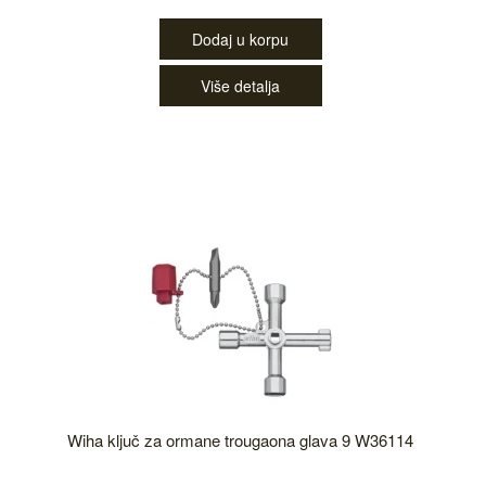
Dodaj u korpu
Više detalja
Wiha ključ za ormane trougaona glava 9 W36114