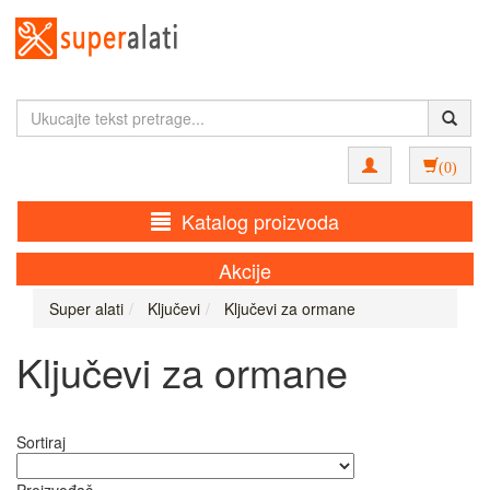
(0)
Katalog proizvoda
Akcije
Super alati
Ključevi
Ključevi za ormane
Ključevi za ormane
Sortiraj