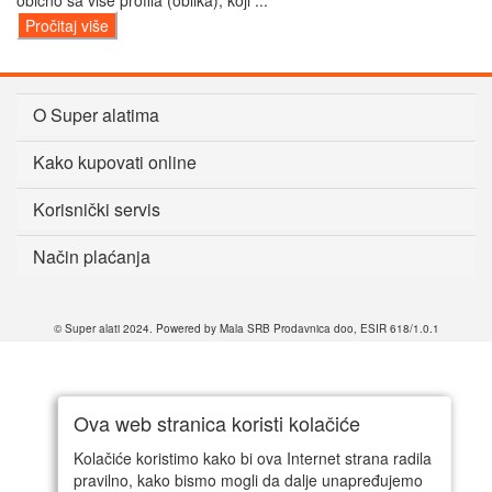
obično sa više profila (oblika), koji ...
Pročitaj više
O Super alatima
Kako kupovati online
Korisnički servis
Način plaćanja
© Super alati 2024. Powered by Mala SRB Prodavnica doo, ESIR 618/1.0.1
Ova web stranica koristi kolačiće
Kolačiće koristimo kako bi ova Internet strana radila
pravilno, kako bismo mogli da dalje unapređujemo