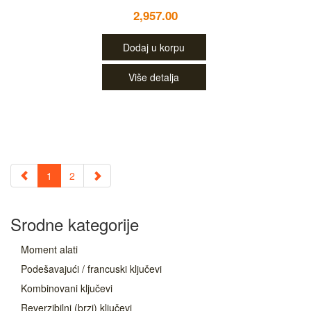
2,957.00
Dodaj u korpu
Više detalja
1
2
Srodne kategorije
Moment alati
Podešavajući / francuski ključevi
Kombinovani ključevi
Reverzibilni (brzi) ključevi