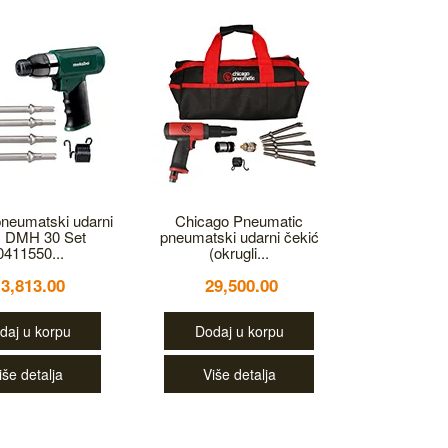
neumatski udarni
Chicago Pneumatic
ć DMH 30 Set
pneumatski udarni čekić
0411550...
(okrugli...
13,813.00
29,500.00
daj u korpu
Dodaj u korpu
iše detalja
Više detalja