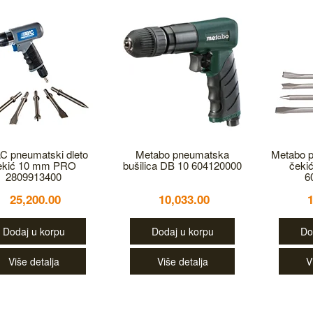
C pneumatski dleto
Metabo pneumatska
Metabo p
ekić 10 mm PRO
bušilica DB 10 604120000
čeki
2809913400
6
25,200.00
10,033.00
Dodaj u korpu
Dodaj u korpu
Do
Više detalja
Više detalja
V