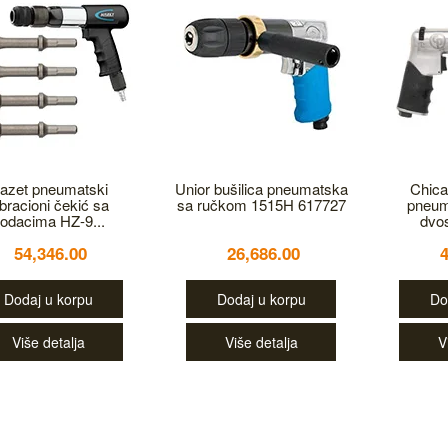
azet pneumatski
Unior bušilica pneumatska
Chica
ibracioni čekić sa
sa ručkom 1515H 617727
pneum
odacima HZ-9...
dvo
54,346.00
26,686.00
Dodaj u korpu
Dodaj u korpu
Do
Više detalja
Više detalja
V