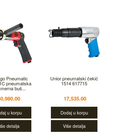
go Pneumatic
Unior pneumatski čekić
1C pneumatska
1514 617715
merna buš...
30,980.00
17,535.00
daj u korpu
Dodaj u korpu
iše detalja
Više detalja