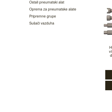
Ostali pneumatski alat
Oprema za pneumatske alate
Pripremne grupe
Sušači vazduha
H
v
d