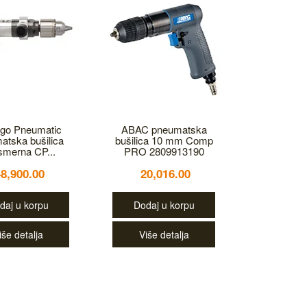
go Pneumatic
ABAC pneumatska
atska bušilica
bušilica 10 mm Comp
smerna CP...
PRO 2809913190
48,900.00
20,016.00
daj u korpu
Dodaj u korpu
iše detalja
Više detalja