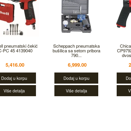
ell pneumatski čekić
Scheppach pneumatska
Chica
C-PC 45 4139040
bušilica sa setom pribora
CP979
790...
dvos
5,416.00
6,999.00
Dodaj u korpu
Dodaj u korpu
Do
Više detalja
Više detalja
V