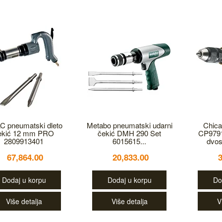
C pneumatski dleto
Metabo pneumatski udarni
Chica
ekić 12 mm PRO
čekić DMH 290 Set
CP979
2809913401
6015615...
dvos
67,864.00
20,833.00
Dodaj u korpu
Dodaj u korpu
Do
Više detalja
Više detalja
V