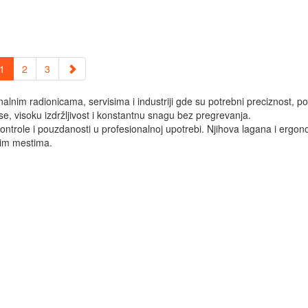
1
2
3
alnim radionicama, servisima i industriji gde su potrebni preciznost, p
 visoku izdržljivost i konstantnu snagu bez pregrevanja.
ntrole i pouzdanosti u profesionalnoj upotrebi. Njihova lagana i erg
nim mestima.