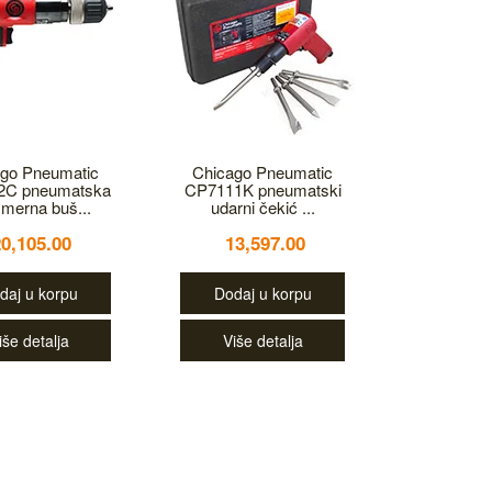
go Pneumatic
Chicago Pneumatic
2C pneumatska
CP7111K pneumatski
merna buš...
udarni čekić ...
20,105.00
13,597.00
daj u korpu
Dodaj u korpu
iše detalja
Više detalja