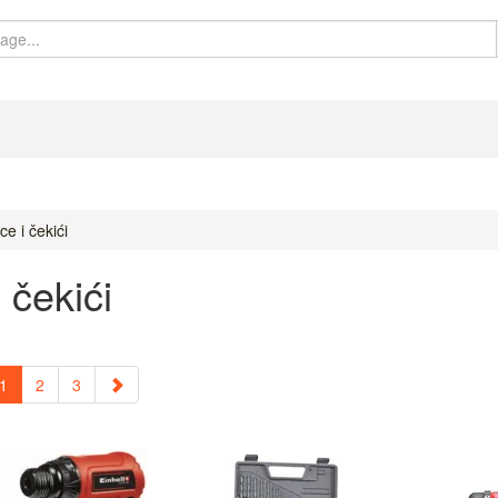
e i čekići
 čekići
1
2
3