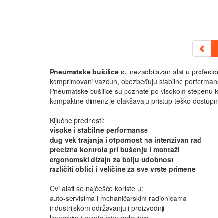
Pneumatske bušilice
su nezaobilazan alat u profesion
komprimovani vazduh, obezbeđuju stabilne performanse,
Pneumatske bušilice su poznate po visokom stepenu ko
kompaktne dimenzije olakšavaju pristup teško dostup
Ključne prednosti:
visoke i stabilne performanse
dug vek trajanja i otpornost na intenzivan rad
precizna kontrola pri bušenju i montaži
ergonomski dizajn za bolju udobnost
različiti oblici i veličine za sve vrste primene
Ovi alati se najčešće koriste u:
auto-servisima i mehaničarskim radionicama
industrijskom održavanju i proizvodnji
limarskim i montažnim radovima