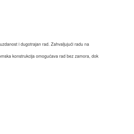
ouzdanost i dugotrajan rad. Zahvaljujući radu na
onomska konstrukcija omogućava rad bez zamora, dok