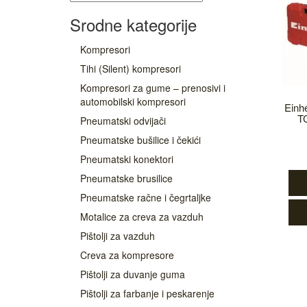
Srodne kategorije
Kompresori
Tihi (Silent) kompresori
Kompresori za gume – prenosivi i
automobilski kompresori
Einh
T
Pneumatski odvijači
Pneumatske bušilice i čekići
Pneumatski konektori
Pneumatske brusilice
Pneumatske račne i čegrtaljke
Motalice za creva za vazduh
Pištolji za vazduh
Creva za kompresore
Pištolji za duvanje guma
Pištolji za farbanje i peskarenje