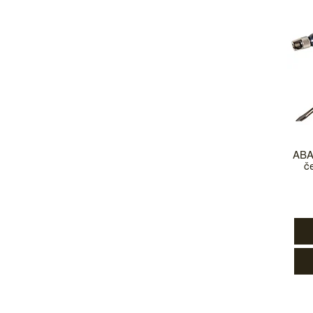
ABA
č