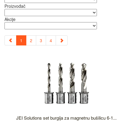
Proizvođač
Akcije
1
2
3
4
JEI Solutions set burgija za magnetnu bušilicu 6-1...