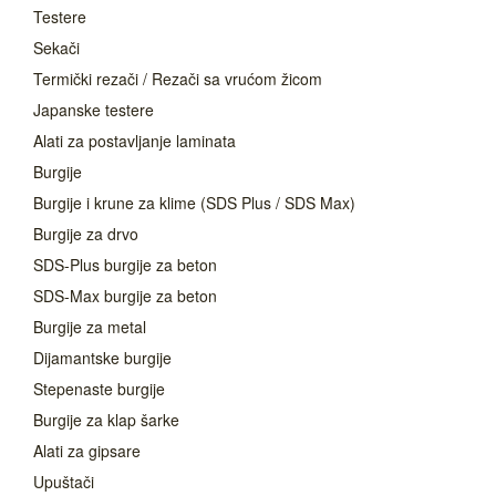
Testere
Sekači
Termički rezači / Rezači sa vrućom žicom
Japanske testere
Alati za postavljanje laminata
Burgije
Burgije i krune za klime (SDS Plus / SDS Max)
Burgije za drvo
SDS-Plus burgije za beton
SDS-Max burgije za beton
Burgije za metal
Dijamantske burgije
Stepenaste burgije
Burgije za klap šarke
Alati za gipsare
Upuštači