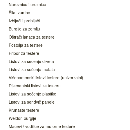
Nareznice i ureznice
Šila, zumbe
Izbijači i probijači
Burgije za zemlju
Oštrači lanaca za testere
Postolja za testere
Pribor za testere
Listovi za sečenje drveta
Listovi za sečenje metala
Višenamenski listovi testere (univerzalni)
Dijamantski listovi za testeru
Listovi za sečenje plastike
Listovi za sendvič panele
Krunaste testere
Weldon burgije
Mačevi / vodilice za motorne testere