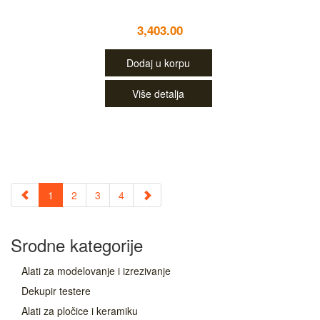
3,403.00
Dodaj u korpu
Više detalja
1
2
3
4
Srodne kategorije
Alati za modelovanje i izrezivanje
Dekupir testere
Alati za pločice i keramiku