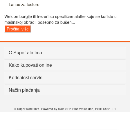
Lanac za testere
Weldon burgije ili frezeri su specifične alatke koje se koriste u
mašinskoj obradi, posebno za bušen...
Pročitaj više
O Super alatima
Kako kupovati online
Korisnički servis
Način plaćanja
© Super alati 2024. Powered by Mala SRB Prodavnica doo, ESIR 618/1.0.1