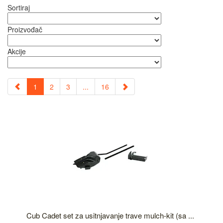
Sortiraj
Proizvođač
Akcije
1
2
3
...
16
Cub Cadet set za usitnjavanje trave mulch-kit (sa ...