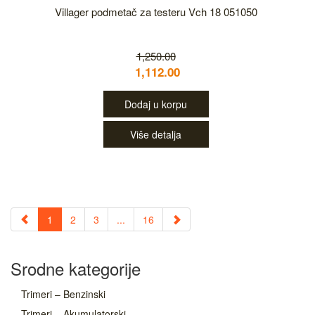
Villager podmetač za testeru Vch 18 051050
1,250.00
1,112.00
Dodaj u korpu
Više detalja
1
2
3
...
16
Srodne kategorije
Trimeri – Benzinski
Trimeri – Akumulatorski