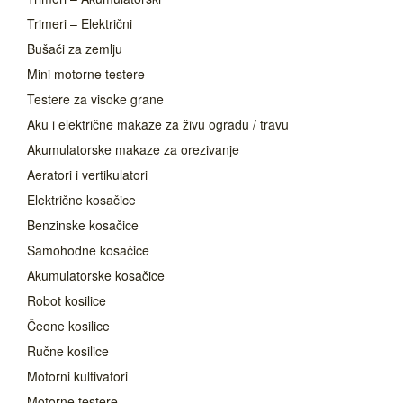
Trimeri – Električni
Bušači za zemlju
Mini motorne testere
Testere za visoke grane
Aku i električne makaze za živu ogradu / travu
Akumulatorske makaze za orezivanje
Aeratori i vertikulatori
Električne kosačice
Benzinske kosačice
Samohodne kosačice
Akumulatorske kosačice
Robot kosilice
Čeone kosilice
Ručne kosilice
Motorni kultivatori
Motorne testere