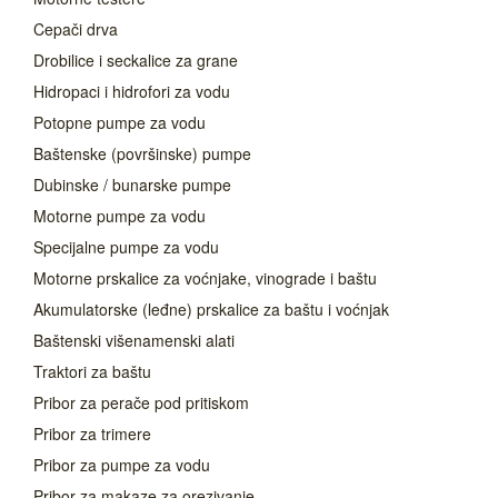
Cepači drva
Drobilice i seckalice za grane
Hidropaci i hidrofori za vodu
Potopne pumpe za vodu
Baštenske (površinske) pumpe
Dubinske / bunarske pumpe
Motorne pumpe za vodu
Specijalne pumpe za vodu
Motorne prskalice za voćnjake, vinograde i baštu
Akumulatorske (leđne) prskalice za baštu i voćnjak
Baštenski višenamenski alati
Traktori za baštu
Pribor za perače pod pritiskom
Pribor za trimere
Pribor za pumpe za vodu
Pribor za makaze za orezivanje