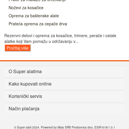
Noževi za kosačice
Oprema za baštenske alate
Prateća oprema za cepače drva
Rezervni delovi i oprema za kosačice, trimere, perače i ostale
alatke koji Vam pomažu u održavanju v...
Pročitaj više
O Super alatima
Kako kupovati online
Korisnički servis
Način plaćanja
© Super alati 2024. Powered by Mala SRB Prodavnica doo, ESIR 618/1.0.1