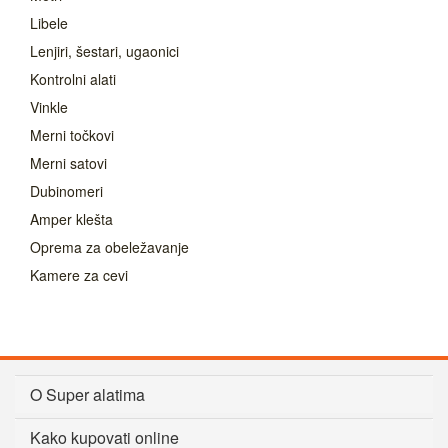
Libele
Lenjiri, šestari, ugaonici
Kontrolni alati
Vinkle
Merni točkovi
Merni satovi
Dubinomeri
Amper klešta
Oprema za obeležavanje
Kamere za cevi
O Super alatima
Kako kupovati online