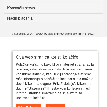
Korisnički servis
Način plaćanja
© Super alati 2024. Powered by Mala SRB Prodavnica doo, ESIR 618/1.0.1
Ova web stranica koristi kolačiće
Kolačiće koristimo kako bi ova Internet strana radila
pravilno, kako bismo mogli da dalje unapređujemo
korisničko iskustvo, kao i u cilju praćenja statistike.
Više informacija o kolačićima koje koristimo možete
dobiti klikom na dugme "Prikaži detalje". klikom na
dugme "Slažem se" ili nastavkom korišćenja naših
internet stranica smatramo da se slažete sa
upotrebom kolačića.