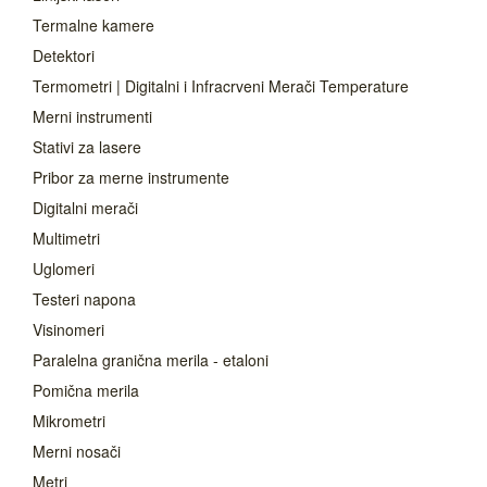
Termalne kamere
Detektori
Termometri | Digitalni i Infracrveni Merači Temperature
Merni instrumenti
Stativi za lasere
Pribor za merne instrumente
Digitalni merači
Multimetri
Uglomeri
Testeri napona
Visinomeri
Paralelna granična merila - etaloni
Pomična merila
Mikrometri
Merni nosači
Metri