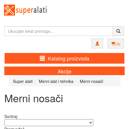
(0)
Katalog proizvoda
Akcije
Super alati
Merni alat i tehnika
Merni nosači
Merni nosači
Sortiraj