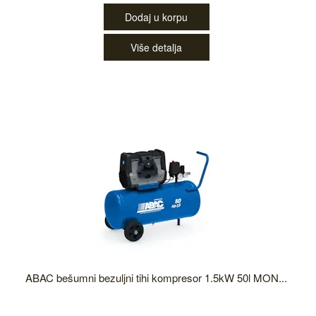
Dodaj u korpu
Više detalja
ABAC bešumni bezuljni tihi kompresor 1.5kW 50l MON...