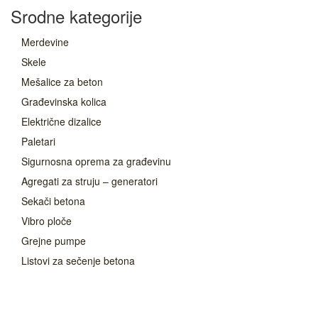
Srodne kategorije
Merdevine
Skele
Mešalice za beton
Građevinska kolica
Električne dizalice
Paletari
Sigurnosna oprema za građevinu
Agregati za struju – generatori
Sekači betona
Vibro ploče
Grejne pumpe
Listovi za sečenje betona