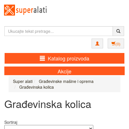
(0)
Katalog proizvoda
Akcije
Super alati
Građevinske mašine i oprema
Građevinska kolica
Građevinska kolica
Sortiraj