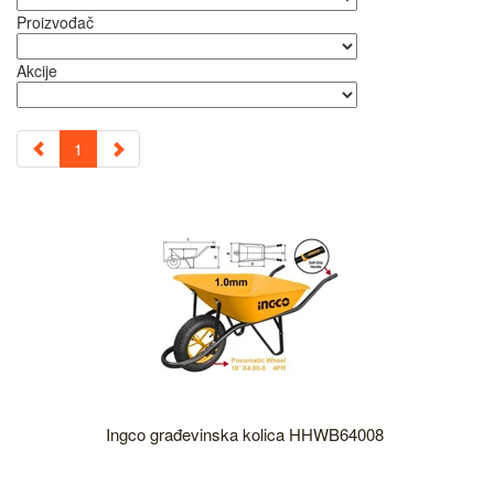
Proizvođač
Akcije
1
Ingco građevinska kolica HHWB64008