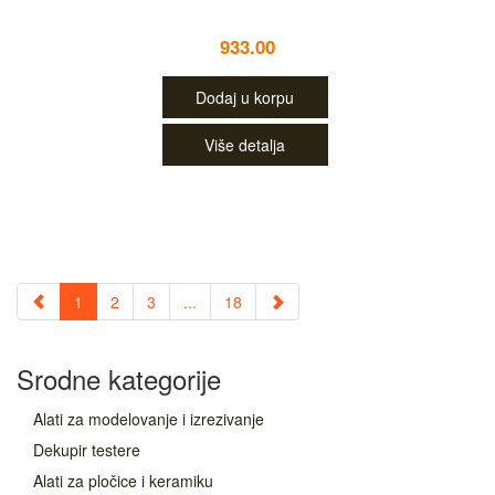
933.00
Dodaj u korpu
Više detalja
1
2
3
...
18
Srodne kategorije
Alati za modelovanje i izrezivanje
Dekupir testere
Alati za pločice i keramiku