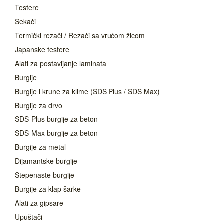
Testere
Sekači
Termički rezači / Rezači sa vrućom žicom
Japanske testere
Alati za postavljanje laminata
Burgije
Burgije i krune za klime (SDS Plus / SDS Max)
Burgije za drvo
SDS-Plus burgije za beton
SDS-Max burgije za beton
Burgije za metal
Dijamantske burgije
Stepenaste burgije
Burgije za klap šarke
Alati za gipsare
Upuštači