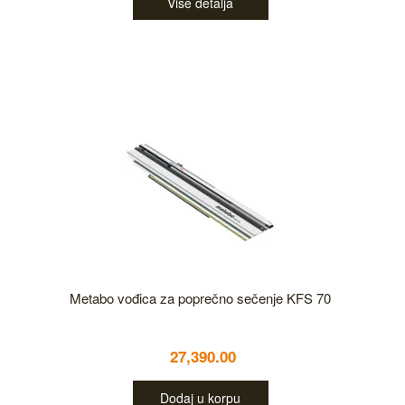
Više detalja
Metabo vođica za poprečno sečenje KFS 70
27,390.00
Dodaj u korpu