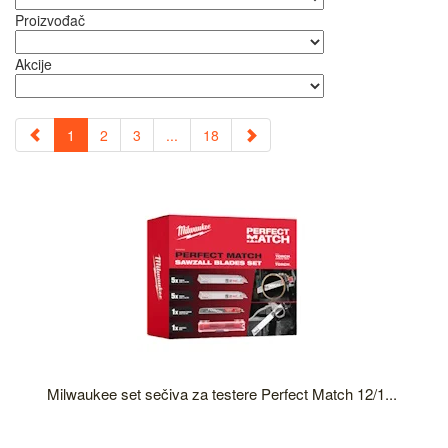
Proizvođač
Akcije
1
2
3
...
18
Milwaukee set sečiva za testere Perfect Match 12/1...