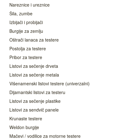
Nareznice i ureznice
Šila, zumbe
Izbijači i probijači
Burgije za zemlju
Oštrači lanaca za testere
Postolja za testere
Pribor za testere
Listovi za sečenje drveta
Listovi za sečenje metala
Višenamenski listovi testere (univerzalni)
Dijamantski listovi za testeru
Listovi za sečenje plastike
Listovi za sendvič panele
Krunaste testere
Weldon burgije
Mačevi / vodilice za motorne testere