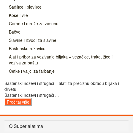
Sadilice i plevilice
Kose i vile
Cerade i mreže za zasenu
Bačve
Slavine i izvodi za slavine
Baštenske rukavice
Alat i pribor za vezivanje biljaka – vezačice, trake, žice i
veziva za baštu
Četke i valjci za farbanje
Baštenski noževi i strugači – alati za preciznu obradu biljaka i
drvetu
Baštenski noževi i strugači ...
Pročitaj više
O Super alatima