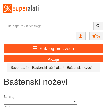
(0)
Katalog proizvoda
Akcije
Super alati
Baštenski ručni alat
Baštenski noževi
Baštenski noževi
Sortiraj