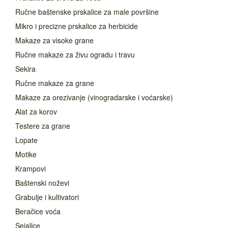
Ručne baštenske prskalice za male površine
Mikro i precizne prskalice za herbicide
Makaze za visoke grane
Ručne makaze za živu ogradu i travu
Sekira
Ručne makaze za grane
Makaze za orezivanje (vinogradarske i voćarske)
Alat za korov
Testere za grane
Lopate
Motike
Krampovi
Baštenski noževi
Grabulje i kultivatori
Beračice voća
Sejalice