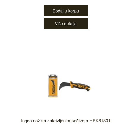
Dodaj u korpu
Više detalja
Ingco nož sa zakrivljenim sečivom HPK81801