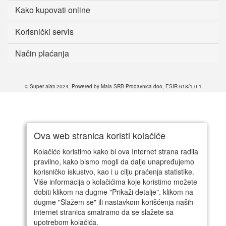
Kako kupovati online
Korisnički servis
Način plaćanja
© Super alati 2024. Powered by Mala SRB Prodavnica doo, ESIR 618/1.0.1
Ova web stranica koristi kolačiće
Kolačiće koristimo kako bi ova Internet strana radila
pravilno, kako bismo mogli da dalje unapređujemo
korisničko iskustvo, kao i u cilju praćenja statistike.
Više informacija o kolačićima koje koristimo možete
dobiti klikom na dugme "Prikaži detalje". klikom na
dugme "Slažem se" ili nastavkom korišćenja naših
internet stranica smatramo da se slažete sa
upotrebom kolačića.