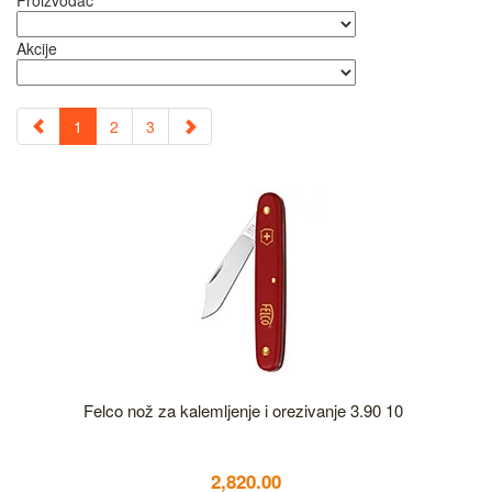
Proizvođač
Akcije
1
2
3
Felco nož za kalemljenje i orezivanje 3.90 10
2,820.00