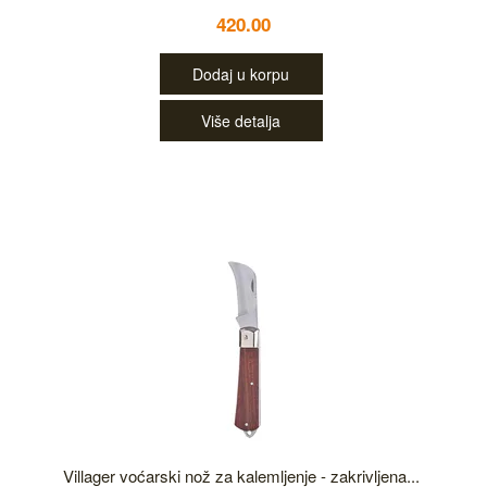
420.00
Dodaj u korpu
Više detalja
Villager voćarski nož za kalemljenje - zakrivljena...