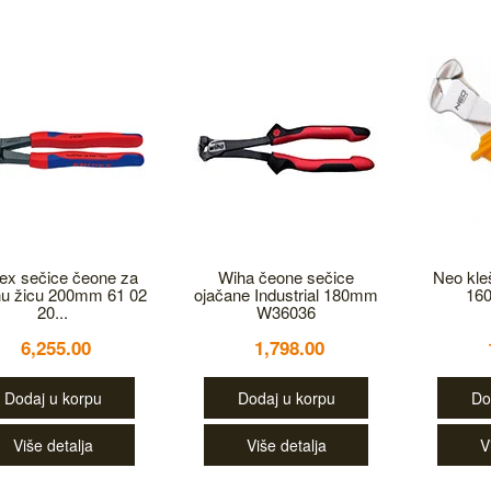
ex sečice čeone za
Wiha čeone sečice
Neo kle
nu žicu 200mm 61 02
ojačane Industrial 180mm
16
20...
W36036
6,255.00
1,798.00
Dodaj u korpu
Dodaj u korpu
Do
Više detalja
Više detalja
V