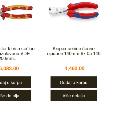
er klešta sečice
Knipex sečice čeone
 izolovane VDE
ojačane 140mm 67 05 140
200mm...
6,083.00
4,460.00
daj u korpu
Dodaj u korpu
iše detalja
Više detalja