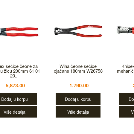
ex sečice čeone za
Wiha čeone sečice
Knipe
nu žicu 200mm 61 01
ojačane 180mm W26758
mehanič
20...
5,873.00
1,790.00
Dodaj u korpu
Dodaj u korpu
Do
Više detalja
Više detalja
V