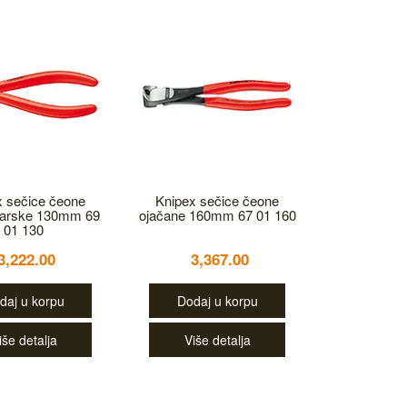
x sečice čeone
Knipex sečice čeone
arske 130mm 69
ojačane 160mm 67 01 160
01 130
3,222.00
3,367.00
daj u korpu
Dodaj u korpu
iše detalja
Više detalja