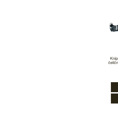
Knip
čelič