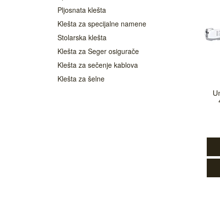
Pljosnata klešta
Klešta za specijalne namene
Stolarska klešta
Klešta za Seger osigurače
Klešta za sečenje kablova
Klešta za šelne
Un