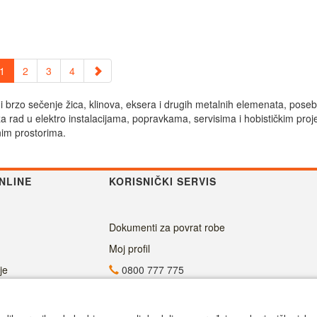
1
2
3
4
sto i brzo sečenje žica, klinova, eksera i drugih metalnih elemenata, po
za rad u elektro instalacijama, popravkama, servisima i hobističkim proj
nim prostorima.
NLINE
KORISNIČKI SERVIS
Dokumenti za povrat robe
Moj profil
je
0800 777 775
info@superalati.rs
Radno vreme