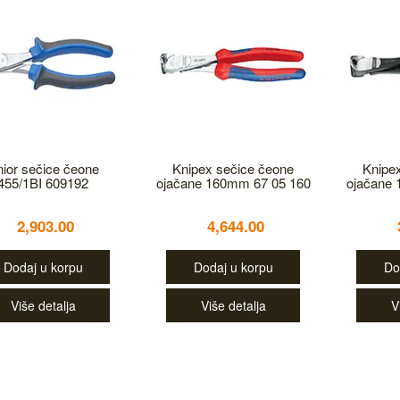
ior sečice čeone
Knipex sečice čeone
Knipe
455/1BI 609192
ojačane 160mm 67 05 160
ojačane 
2,903.00
4,644.00
Dodaj u korpu
Dodaj u korpu
Do
Više detalja
Više detalja
V