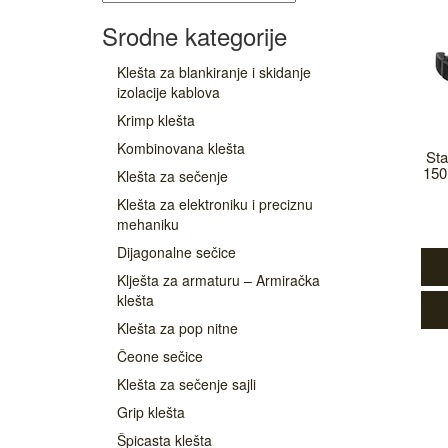
Srodne kategorije
Klešta za blankiranje i skidanje
izolacije kablova
Krimp klešta
Kombinovana klešta
Sta
15
Klešta za sečenje
Klešta za elektroniku i preciznu
mehaniku
Dijagonalne sečice
Klješta za armaturu – Armiračka
klešta
Klešta za pop nitne
Čeone sečice
Klešta za sečenje sajli
Grip klešta
Špicasta klešta