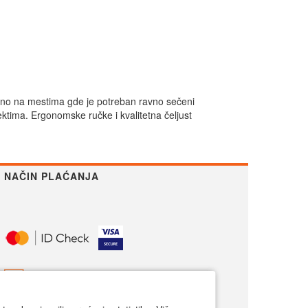
sebno na mestima gde je potreban ravno sečeni
ektima. Ergonomske ručke i kvalitetna čeljust
NAČIN PLAĆANJA