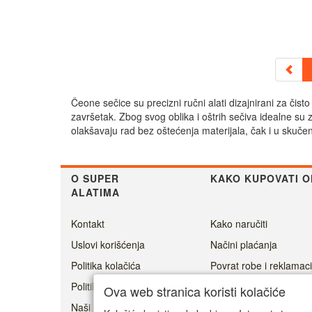
Čeone sečice su precizni ručni alati dizajnirani za či
završetak. Zbog svog oblika i oštrih sečiva idealne su 
olakšavaju rad bez oštećenja materijala, čak i u skuče
O SUPER
KAKO KUPOVATI O
ALATIMA
Kontakt
Kako naručiti
Uslovi korišćenja
Načini plaćanja
Politika kolačića
Povrat robe i reklamaci
Politika privatnosti
Cenovnik dostave
Ova web stranica koristi kolačiće
Naši prijatelji
Ovlašćeni servisi