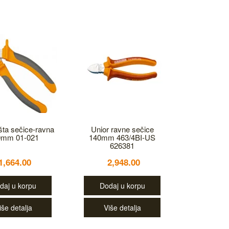
šta sečice-ravna
Unior ravne sečice
0mm 01-021
140mm 463/4BI-US
626381
1,664.00
2,948.00
daj u korpu
Dodaj u korpu
iše detalja
Više detalja