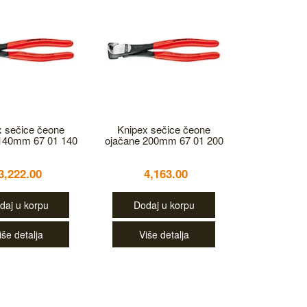
x sečice čeone
Knipex sečice čeone
140mm 67 01 140
ojačane 200mm 67 01 200
3,222.00
4,163.00
daj u korpu
Dodaj u korpu
iše detalja
Više detalja