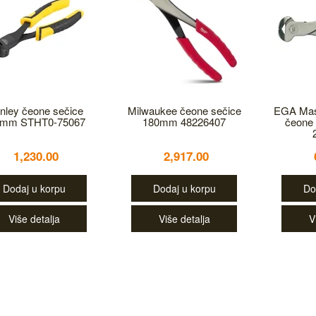
nley čeone sečice
Milwaukee čeone sečice
EGA Mast
0mm STHT0-75067
180mm 48226407
čeone
1,230.00
2,917.00
Dodaj u korpu
Dodaj u korpu
Do
Više detalja
Više detalja
V