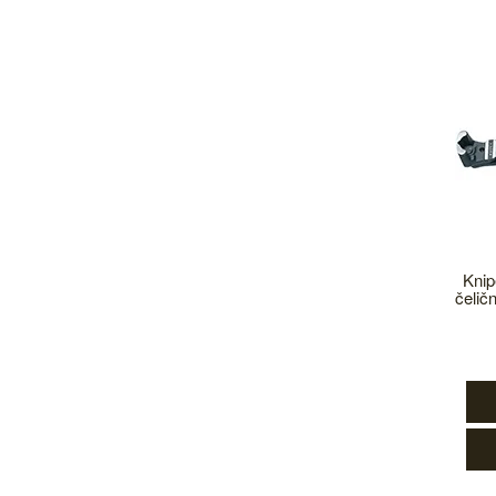
Knip
čelič