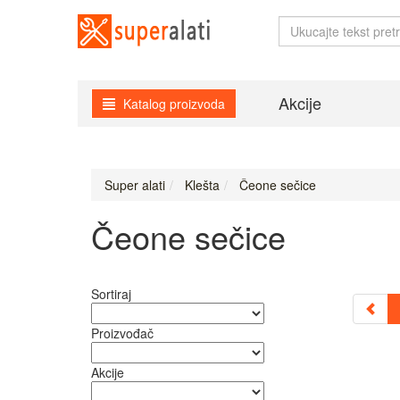
Akcije
Katalog proizvoda
Super alati
Klešta
Čeone sečice
Čeone sečice
Sortiraj
Proizvođač
Akcije