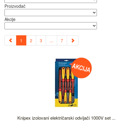
Proizvođač
Akcije
1
2
3
...
7
Knipex izolovani električarski odvijači 1000V set ...