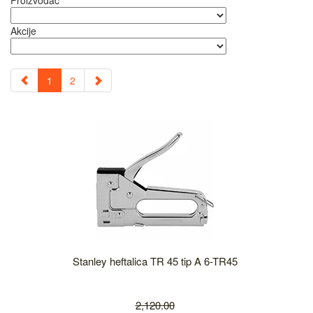
Proizvođač
Akcije
1
2
Stanley heftalica TR 45 tip A 6-TR45
2,120.00