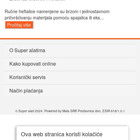
Ručne heftalice namenjene su brzom i jednostavnom
pričvršćivanju materijala pomoću spajalica ili eks...
Pročitaj više
O Super alatima
Kako kupovati online
Korisnički servis
Način plaćanja
© Super alati 2024. Powered by Mala SRB Prodavnica doo, ESIR 618/1.0.1
Ova web stranica koristi kolačiće