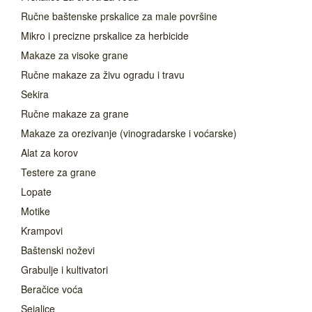
Ručne baštenske prskalice za male površine
Mikro i precizne prskalice za herbicide
Makaze za visoke grane
Ručne makaze za živu ogradu i travu
Sekira
Ručne makaze za grane
Makaze za orezivanje (vinogradarske i voćarske)
Alat za korov
Testere za grane
Lopate
Motike
Krampovi
Baštenski noževi
Grabulje i kultivatori
Beračice voća
Sejalice