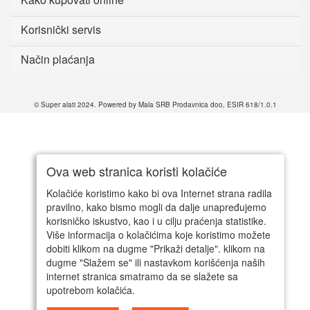
Korisnički servis
Način plaćanja
© Super alati 2024. Powered by Mala SRB Prodavnica doo, ESIR 618/1.0.1
Ova web stranica koristi kolačiće
Kolačiće koristimo kako bi ova Internet strana radila
pravilno, kako bismo mogli da dalje unapređujemo
korisničko iskustvo, kao i u cilju praćenja statistike.
Više informacija o kolačićima koje koristimo možete
dobiti klikom na dugme "Prikaži detalje". klikom na
dugme "Slažem se" ili nastavkom korišćenja naših
internet stranica smatramo da se slažete sa
upotrebom kolačića.