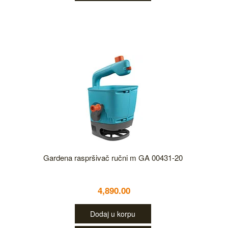
Gardena raspršivač ručni m GA 00431-20
4,890.00
Dodaj u korpu