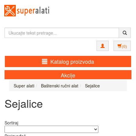
(0)
Katalog proizvoda
Akcije
Super alati
Baštenski ručni alat
Sejalice
Sejalice
Sortiraj