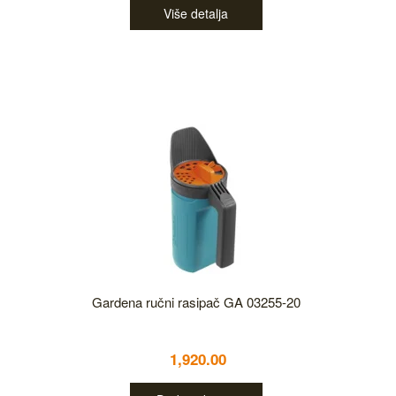
Više detalja
Gardena ručni rasipač GA 03255-20
1,920.00