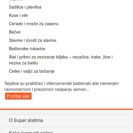
Sadilice i plevilice
Kose i vile
Cerade i mreže za zasenu
Bačve
Slavine i izvodi za slavine
Baštenske rukavice
Alat i pribor za vezivanje biljaka – vezačice, trake, žice i
veziva za baštu
Četke i valjci za farbanje
Sejalice su praktičan i višenamenski baštenski alat namenjen
ravnomernom i preciznom rasipanju semen...
Pročitaj više
O Super alatima
Kako kupovati online