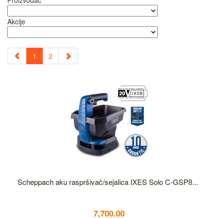
Proizvođač
Akcije
1
2
Scheppach aku raspršivač/sejalica IXES Solo C-GSP8...
7,700.00