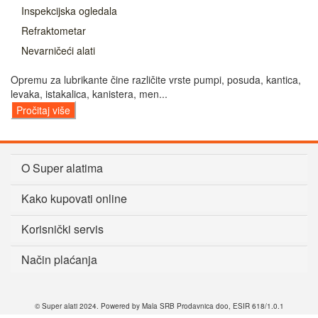
Inspekcijska ogledala
Refraktometar
Nevarničeći alati
Opremu za lubrikante čine različite vrste pumpi, posuda, kantica,
levaka, istakalica, kanistera, men...
Pročitaj više
O Super alatima
Kako kupovati online
Korisnički servis
Način plaćanja
© Super alati 2024. Powered by Mala SRB Prodavnica doo, ESIR 618/1.0.1