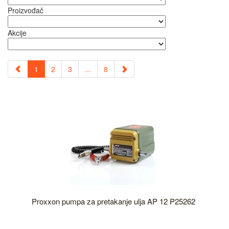
Proizvođač
Akcije
1
2
3
...
8
Proxxon pumpa za pretakanje ulja AP 12 P25262