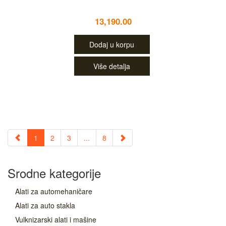
13,190.00
Dodaj u korpu
Više detalja
1
2
3
...
8
Srodne kategorije
Alati za automehaničare
Alati za auto stakla
Vulknizarski alati i mašine