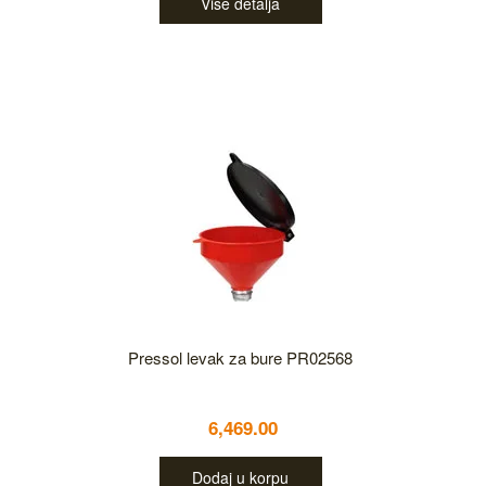
Više detalja
Pressol levak za bure PR02568
6,469.00
Dodaj u korpu