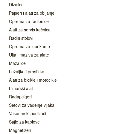
Dizalice
Pajseri i alati za obijanje
Oprema za radionice
Alati za servis kočnica
Radni stolovi
Oprema za lubrikante
Ulja i maziva za alate
Mazalice
Ležaljke i prostirke
Alati za bicikle i motocikle
Limarski alat
Radapcigeri
Setovi za vađenje vijaka
Vakuumski podizači
Sajle za kablove
Magnetizeri