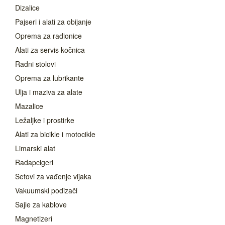
Dizalice
Pajseri i alati za obijanje
Oprema za radionice
Alati za servis kočnica
Radni stolovi
Oprema za lubrikante
Ulja i maziva za alate
Mazalice
Ležaljke i prostirke
Alati za bicikle i motocikle
Limarski alat
Radapcigeri
Setovi za vađenje vijaka
Vakuumski podizači
Sajle za kablove
Magnetizeri