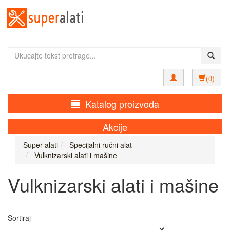
(0)
Katalog proizvoda
Akcije
Super alati
Specijalni ručni alat
Vulknizarski alati i mašine
Vulknizarski alati i mašine
Sortiraj