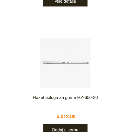
Više detalja
Hazet poluga za gume HZ-650-20
5,012.00
Dodaj u korpu