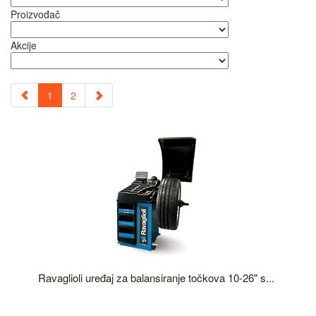
Proizvođač
Akcije
1
2
Ravaglioli uređaj za balansiranje točkova 10-26" s...