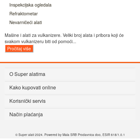
Inspekcijska ogledala
Refraktometar
Nevarničeći alati
Mašine i alati za vulkanizere. Veliki broj alata i pribora koji će
svakom vulkanizeru biti od pomoći...
Pročitaj više
O Super alatima
Kako kupovati online
Korisnički servis
Način plaćanja
© Super alati 2024. Powered by Mala SRB Prodavnica doo, ESIR 618/1.0.1