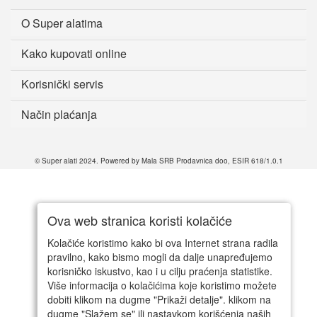
O Super alatima
Kako kupovati online
Korisnički servis
Način plaćanja
© Super alati 2024. Powered by Mala SRB Prodavnica doo, ESIR 618/1.0.1
Ova web stranica koristi kolačiće
Kolačiće koristimo kako bi ova Internet strana radila
pravilno, kako bismo mogli da dalje unapređujemo
korisničko iskustvo, kao i u cilju praćenja statistike.
Više informacija o kolačićima koje koristimo možete
dobiti klikom na dugme "Prikaži detalje". klikom na
dugme "Slažem se" ili nastavkom korišćenja naših