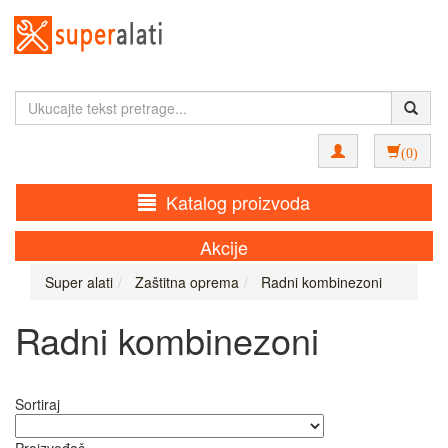
(0)
Katalog proizvoda
Akcije
Super alati
Zaštitna oprema
Radni kombinezoni
Radni kombinezoni
Sortiraj