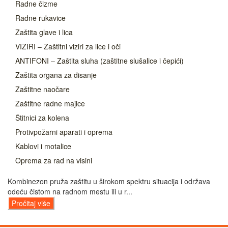
Radne čizme
Radne rukavice
Zaštita glave i lica
VIZIRI – Zaštitni viziri za lice i oči
ANTIFONI – Zaštita sluha (zaštitne slušalice i čepići)
Zaštita organa za disanje
Zaštitne naočare
Zaštitne radne majice
Štitnici za kolena
Protivpožarni aparati i oprema
Kablovi i motalice
Oprema za rad na visini
Kombinezon pruža zaštitu u širokom spektru situacija i održava
odeću čistom na radnom mestu ili u r...
Pročitaj više