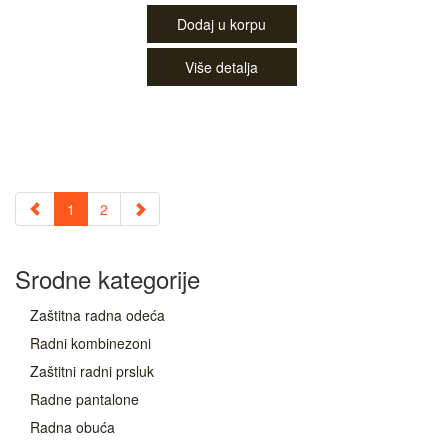
Dodaj u korpu
Više detalja
1
2
Srodne kategorije
Zaštitna radna odeća
Radni kombinezoni
Zaštitni radni prsluk
Radne pantalone
Radna obuća