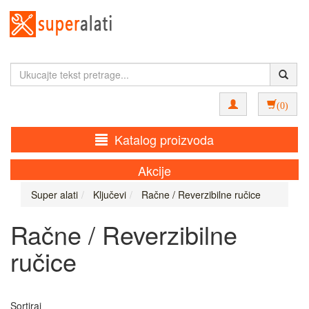
(0)
Katalog proizvoda
Akcije
Super alati
Ključevi
Račne / Reverzibilne ručice
Račne / Reverzibilne
ručice
Sortiraj