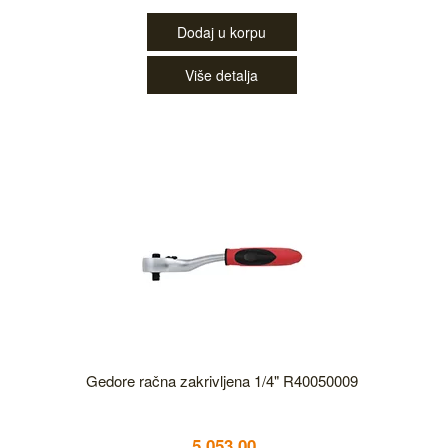
Dodaj u korpu
Više detalja
Gedore račna zakrivljena 1/4" R40050009
5,053.00