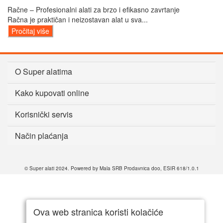
Račne – Profesionalni alati za brzo i efikasno zavrtanje
Račna je praktičan i neizostavan alat u sva...
Pročitaj više
O Super alatima
Kako kupovati online
Korisnički servis
Način plaćanja
© Super alati 2024. Powered by Mala SRB Prodavnica doo, ESIR 618/1.0.1
Ova web stranica koristi kolačiće