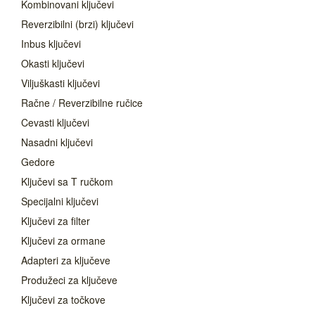
Kombinovani ključevi
Reverzibilni (brzi) ključevi
Inbus ključevi
Okasti ključevi
Viljuškasti ključevi
Račne / Reverzibilne ručice
Cevasti ključevi
Nasadni ključevi
Gedore
Ključevi sa T ručkom
Specijalni ključevi
Ključevi za filter
Ključevi za ormane
Adapteri za ključeve
Produžeci za ključeve
Ključevi za točkove