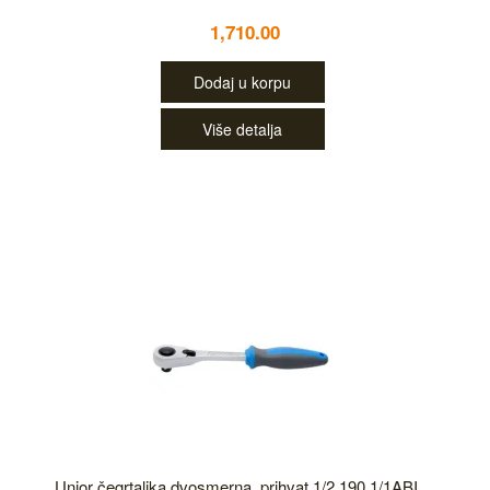
1,710.00
Dodaj u korpu
Više detalja
Unior čegrtaljka dvosmerna, prihvat 1/2 190.1/1ABI...