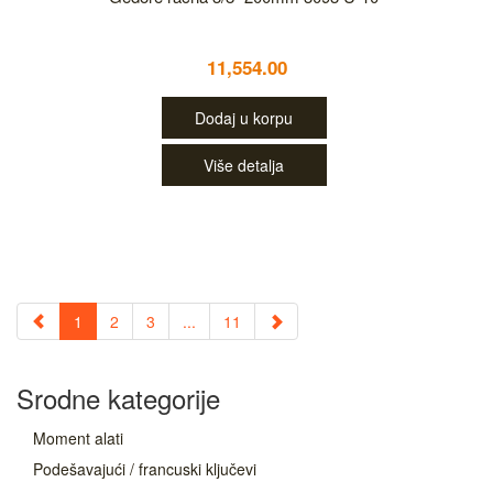
11,554.00
Dodaj u korpu
Više detalja
1
2
3
...
11
Srodne kategorije
Moment alati
Podešavajući / francuski ključevi