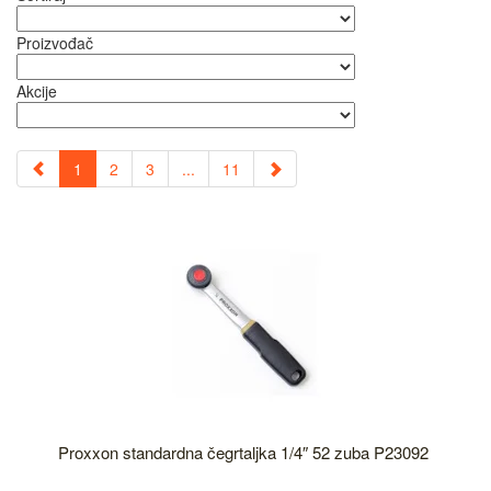
Proizvođač
Akcije
1
2
3
...
11
Proxxon standardna čegrtaljka 1/4″ 52 zuba P23092