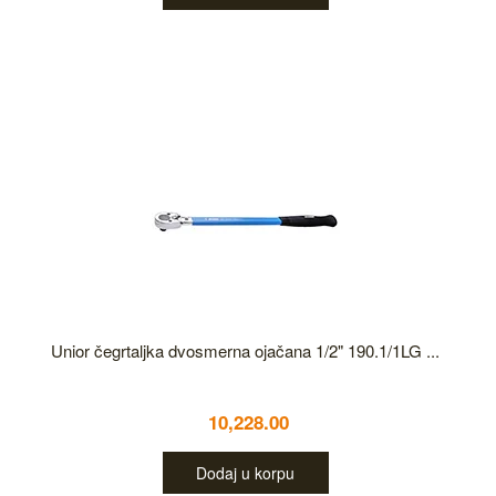
Unior čegrtaljka dvosmerna ojačana 1/2" 190.1/1LG ...
10,228.00
Dodaj u korpu