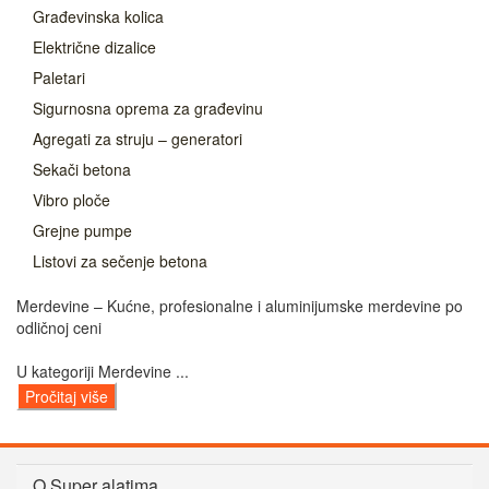
Građevinska kolica
Električne dizalice
Paletari
Sigurnosna oprema za građevinu
Agregati za struju – generatori
Sekači betona
Vibro ploče
Grejne pumpe
Listovi za sečenje betona
Merdevine – Kućne, profesionalne i aluminijumske merdevine po
odličnoj ceni
U kategoriji Merdevine ...
Pročitaj više
O Super alatima