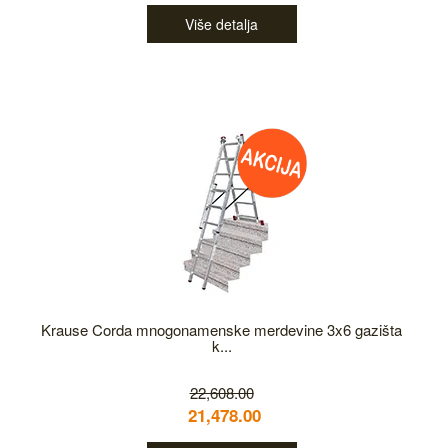
Više detalja
Krause Corda mnogonamenske merdevine 3x6 gazišta
k...
22,608.00
21,478.00