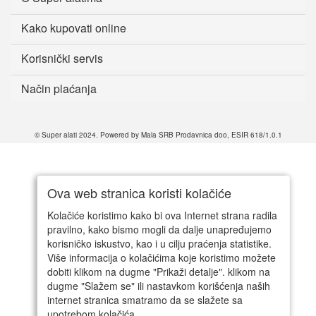
Kako kupovati online
Korisnički servis
Način plaćanja
© Super alati 2024. Powered by Mala SRB Prodavnica doo, ESIR 618/1.0.1
Ova web stranica koristi kolačiće
Kolačiće koristimo kako bi ova Internet strana radila
pravilno, kako bismo mogli da dalje unapređujemo
korisničko iskustvo, kao i u cilju praćenja statistike.
Više informacija o kolačićima koje koristimo možete
dobiti klikom na dugme "Prikaži detalje". klikom na
dugme "Slažem se" ili nastavkom korišćenja naših
internet stranica smatramo da se slažete sa
upotrebom kolačića.