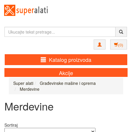
(0)
Katalog proizvoda
Akcije
Super alati
Građevinske mašine i oprema
Merdevine
Merdevine
Sortiraj