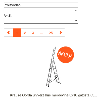
Proizvođač
Akcije
1
2
3
...
25
Krause Corda univerzalne merdevine 3x10 gazišta 03...