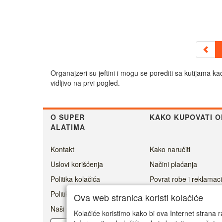
Organajzeri su jeftini i mogu se porediti sa kutijama k
vidljivo na prvi pogled.
O SUPER
KAKO KUPOVATI O
ALATIMA
Kontakt
Kako naručiti
Uslovi korišćenja
Načini plaćanja
Politika kolačića
Povrat robe i reklamaci
Politika privatnosti
Cenovnik dostave
Ova web stranica koristi kolačiće
Naši prijatelji
Ovlašćeni servisi
Kolačiće koristimo kako bi ova Internet strana r