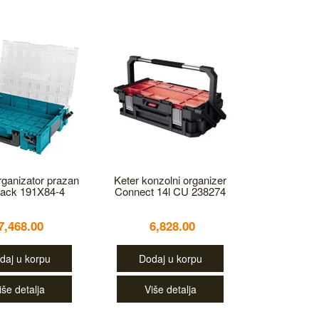
rganizator prazan
Keter konzolni organizer
ack 191X84-4
Connect 14l CU 238274
7,468.00
6,828.00
daj u korpu
Dodaj u korpu
iše detalja
Više detalja