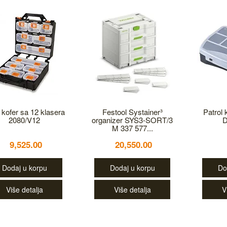
 kofer sa 12 klasera
Festool Systainer³
Patrol 
2080/V12
organizer SYS3-SORT/3
D
M 337 577...
9,525.00
20,550.00
Dodaj u korpu
Dodaj u korpu
Do
Više detalja
Više detalja
V