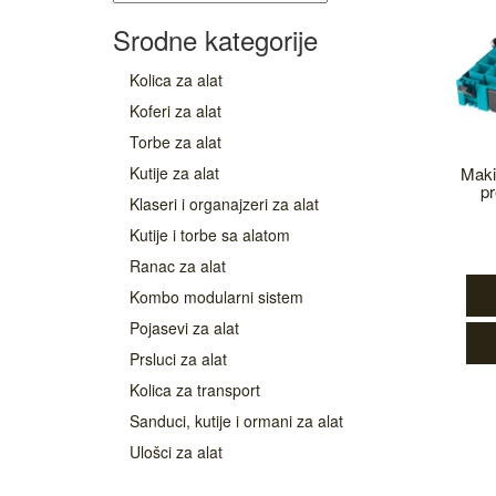
Srodne kategorije
Kolica za alat
Koferi za alat
Torbe za alat
Kutije za alat
Maki
p
Klaseri i organajzeri za alat
Kutije i torbe sa alatom
Ranac za alat
Kombo modularni sistem
Pojasevi za alat
Prsluci za alat
Kolica za transport
Sanduci, kutije i ormani za alat
Ulošci za alat