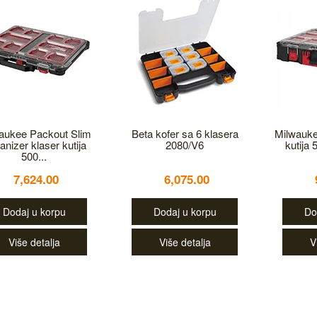
aukee Packout Slim
Beta kofer sa 6 klasera
Milwauke
anizer klaser kutija
2080/V6
kutija
500...
7,624.00
6,075.00
Dodaj u korpu
Dodaj u korpu
Do
Više detalja
Više detalja
V