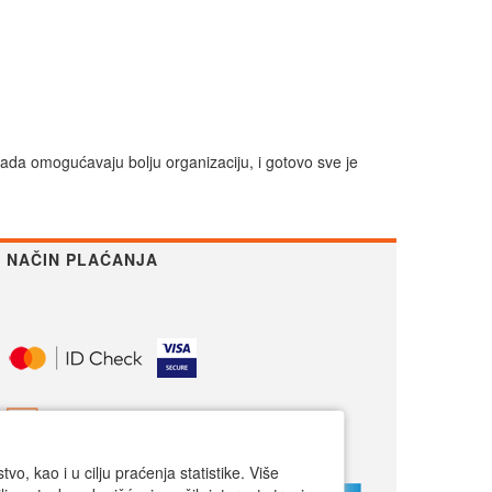
rada omogućavaju bolju organizaciju, i gotovo sve je
NAČIN PLAĆANJA
o, kao i u cilju praćenja statistike. Više