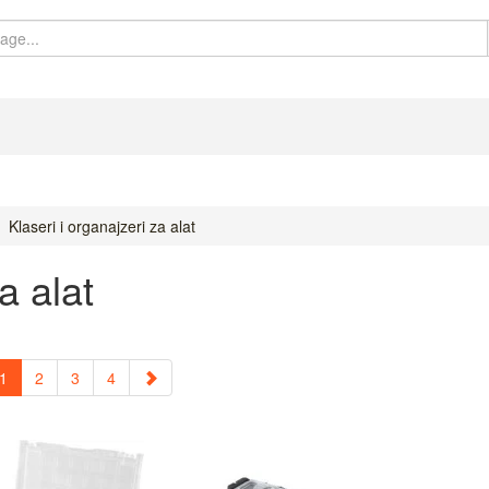
Klaseri i organajzeri za alat
a alat
1
2
3
4