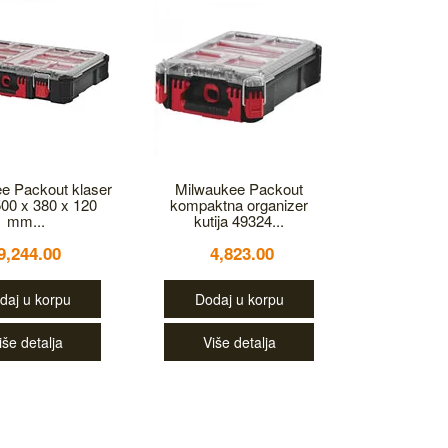
e Packout klaser
Milwaukee Packout
 500 x 380 x 120
kompaktna organizer
mm...
kutija 49324...
9,244.00
4,823.00
daj u korpu
Dodaj u korpu
iše detalja
Više detalja