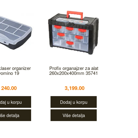
klaser organizer
Profix organajzer za alat
omino 19
260x200x400mm 35741
240.00
3,199.00
daj u korpu
Dodaj u korpu
iše detalja
Više detalja