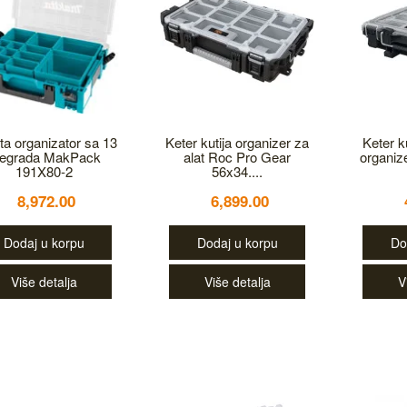
ta organizator sa 13
Keter kutija organizer za
Keter ku
regrada MakPack
alat Roc Pro Gear
organiz
191X80-2
56x34....
8,972.00
6,899.00
Dodaj u korpu
Dodaj u korpu
Do
Više detalja
Više detalja
V