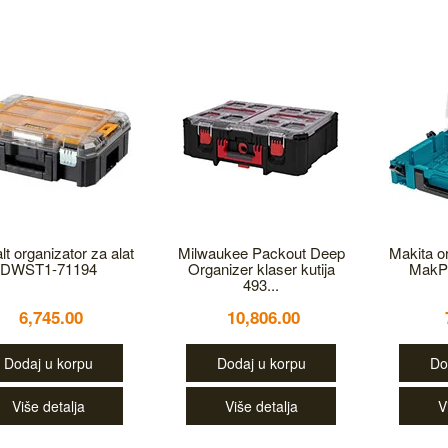
t organizator za alat
Milwaukee Packout Deep
Makita o
DWST1-71194
Organizer klaser kutija
MakP
493...
6,745.00
10,806.00
Dodaj u korpu
Dodaj u korpu
Do
Više detalja
Više detalja
V