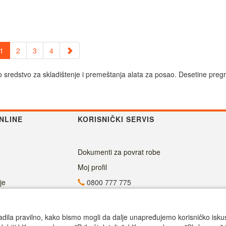
1
2
3
4
ao sredstvo za skladištenje i premeštanja alata za posao. Desetine preg
NLINE
KORISNIČKI SERVIS
Dokumenti za povrat robe
Moj profil
je
0800 777 775
info@superalati.rs
Radno vreme
adila pravilno, kako bismo mogli da dalje unapređujemo korisničko iskustv