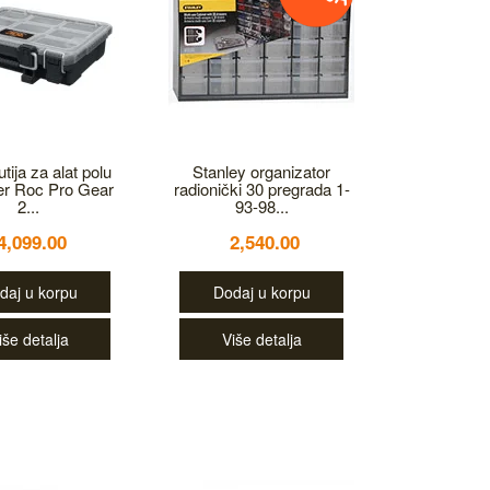
tija za alat polu
Stanley organizator
er Roc Pro Gear
radionički 30 pregrada 1-
2...
93-98...
4,099.00
2,540.00
daj u korpu
Dodaj u korpu
iše detalja
Više detalja