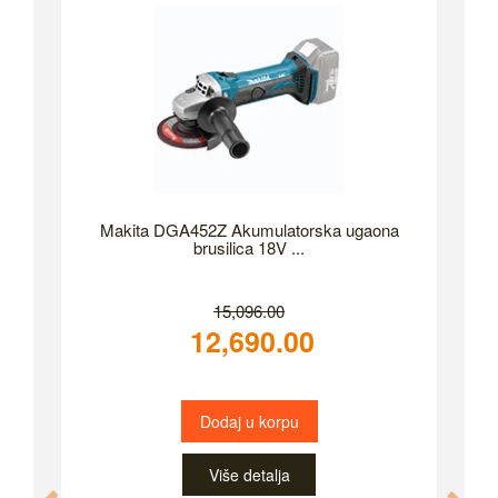
Makita DGA452Z Akumulatorska ugaona
brusilica 18V ...
15,096.00
12,690.00
Dodaj u korpu
Više detalja