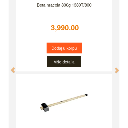
Beta macola 800g 1380T/800
3,990.00
Dodaj u korpu
Više detalja
Previous
Nex