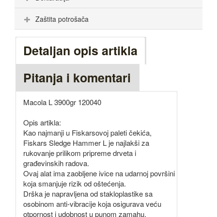
Zaštita potrošača
Detaljan opis artikla
Pitanja i komentari
Macola L 3900gr 120040
Opis artikla:
Kao najmanji u Fiskarsovoj paleti čekića,
Fiskars Sledge Hammer L je najlakši za
rukovanje prilikom pripreme drveta i
građevinskih radova.
Ovaj alat ima zaobljene ivice na udarnoj površini
koja smanjuje rizik od oštećenja.
Drška je napravljena od stakloplastike sa
osobinom anti-vibracije koja osigurava veću
otpornost i udobnost u punom zamahu.