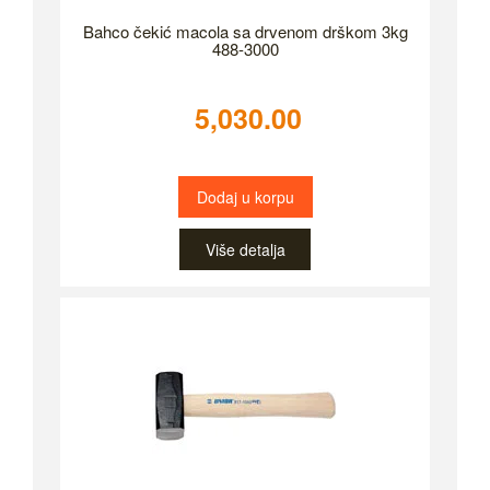
Bahco čekić macola sa drvenom drškom 3kg
488-3000
5,030.00
Dodaj u korpu
Više detalja