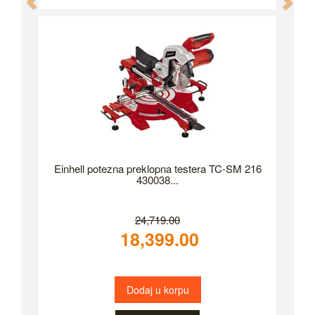
Previous
Nex
Einhell potezna preklopna testera TC-SM 216
430038...
24,719.00
18,399.00
Dodaj u korpu