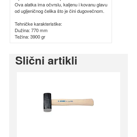
Ova alatka ima očvrslu, kaljenu i kovanu glavu
od ugljeničnog čelika što je čini dugovečnom.
Tehničke karakteristike:
Dužina: 770 mm
Težina: 3900 gr
Slični artikli