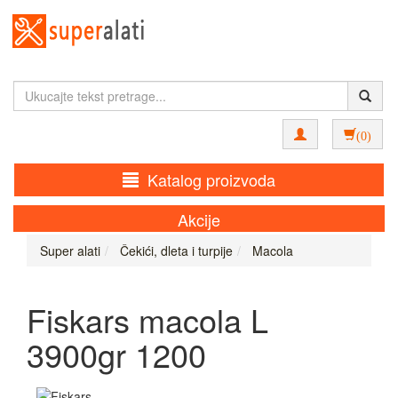
(0)
Katalog proizvoda
Akcije
Super alati
Čekići, dleta i turpije
Macola
Fiskars macola L
3900gr 1200