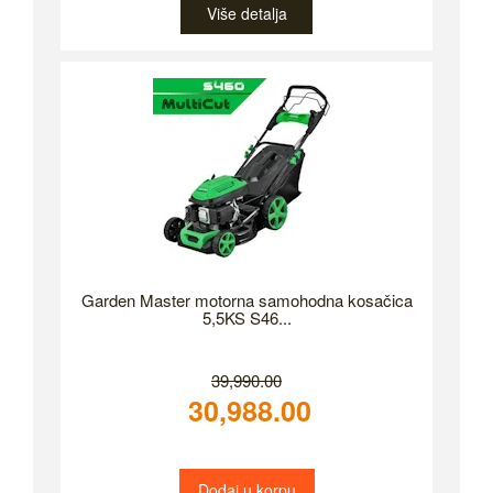
Više detalja
Garden Master motorna samohodna kosačica
5,5KS S46...
39,990.00
30,988.00
Dodaj u korpu