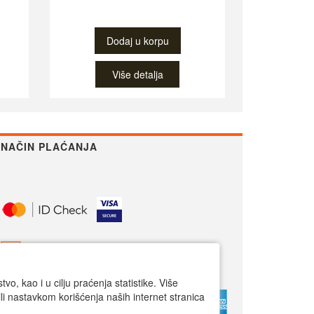
Dodaj u korpu
Više detalja
NAČIN PLAĆANJA
o, kao i u cilju praćenja statistike. Više
li nastavkom korišćenja naših internet stranica