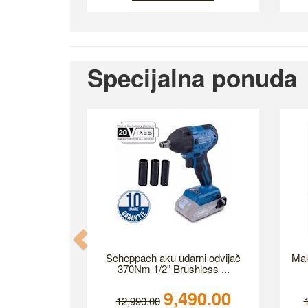
Specijalna ponuda
Previous
Scheppach aku udarni odvijač
Mak
370Nm 1/2” Brushless ...
9,490.00
12,990.00