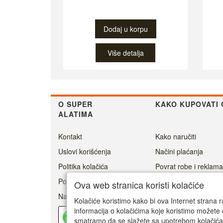
Dodaj u korpu
Više detalja
O SUPER
KAKO KUPOVATI 
ALATIMA
Kontakt
Kako naručiti
Uslovi korišćenja
Načini plaćanja
Politika kolačića
Povrat robe i reklama
Politika privatnosti
Cenovnik dostave
Ova web stranica koristi kolačiće
Naši prijatelji
Ovlašćeni servisi
Kolačiće koristimo kako bi ova Internet strana r
informacija o kolačićima koje koristimo možete 
Kako ostvariti garanci
Pouzdan
prodavac
smatramo da se slažete sa upotrebom kolačića
0/5