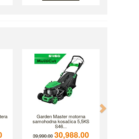
Next
tera
Garden Master motorna
samohodna kosačica 5,5KS
S46...
0
30,988.00
39,990.00