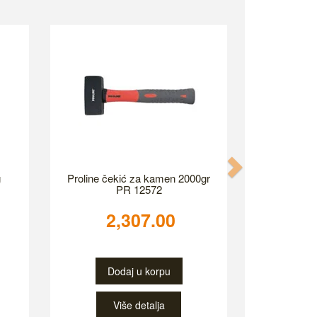
Next
g
Proline čekić za kamen 2000gr
PR 12572
2,307.00
Dodaj u korpu
Više detalja