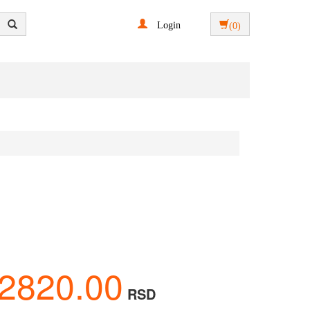
Login
(0)
2820.00
RSD