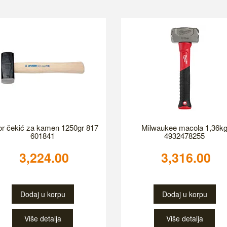
or čekić za kamen 1250gr 817
Milwaukee macola 1,36k
601841
4932478255
3,224.00
3,316.00
Dodaj u korpu
Dodaj u korpu
Više detalja
Više detalja