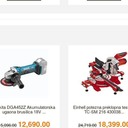
ita DGA452Z Akumulatorska
Einhell potezna preklopna tes
ugaona brusilica 18V ...
TC-SM 216 430038...
12,690.00
18,399.0
15,096.00
24,719.00