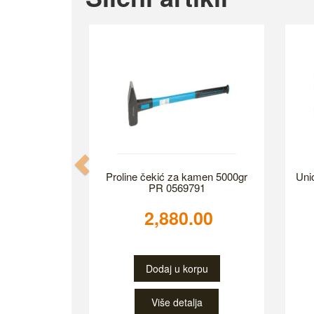
Previous
Proline čekić za kamen 5000gr
Uni
PR 0569791
2,880.00
Dodaj u korpu
Više detalja