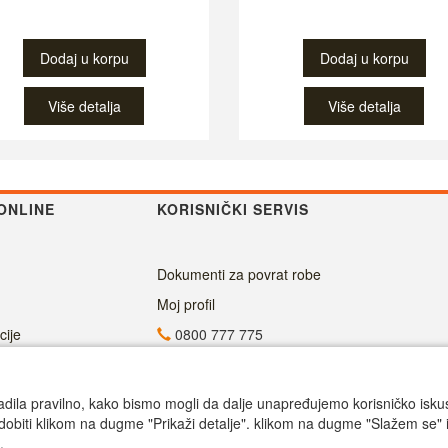
Dodaj u korpu
Dodaj u korpu
Više detalja
Više detalja
ONLINE
KORISNIČKI SERVIS
Dokumenti za povrat robe
Moj profil
cije
0800 777 775
info@superalati.rs
Radno vreme
adila pravilno, kako bismo mogli da dalje unapređujemo korisničko iskustv
dobiti klikom na dugme "Prikaži detalje". klikom na dugme "Slažem se" i
ju
Call centar pon-petak 9.00-17.00
.