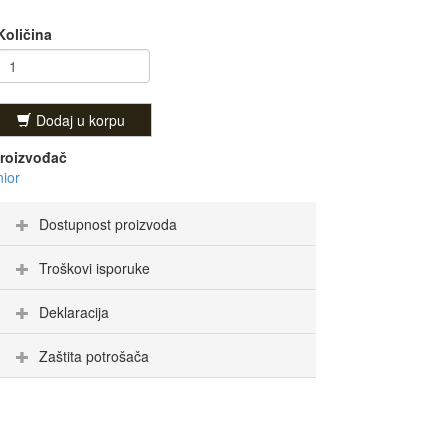
Količina
Dodaj u korpu
roizvođač
ior
Dostupnost proizvoda
Troškovi isporuke
Deklaracija
Zaštita potrošača