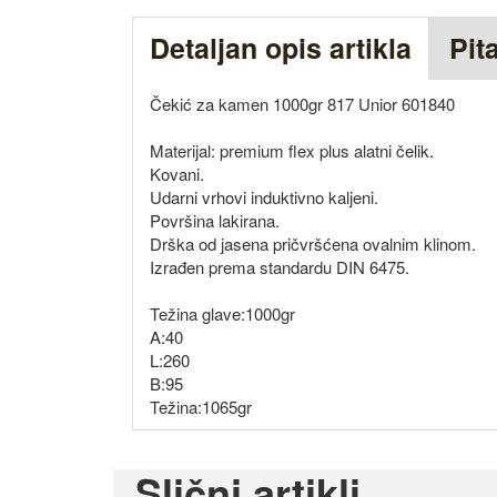
Detaljan opis artikla
Pit
Čekić za kamen 1000gr 817 Unior 601840
Materijal: premium flex plus alatni čelik.
Kovani.
Udarni vrhovi induktivno kaljeni.
Površina lakirana.
Drška od jasena pričvršćena ovalnim klinom.
Izrađen prema standardu DIN 6475.
Težina glave:1000gr
A:40
L:260
B:95
Težina:1065gr
Slični artikli