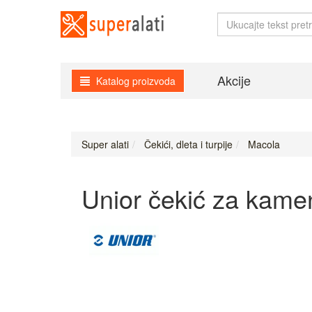
Akcije
Katalog proizvoda
Super alati
Čekići, dleta i turpije
Macola
Unior čekić za kam