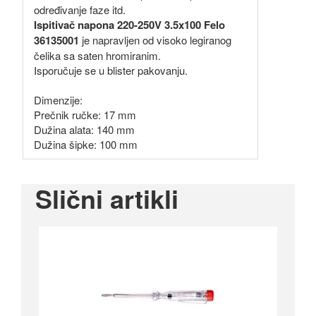
određivanje faze itd.
Ispitivač napona 220-250V 3.5x100 Felo
36135001
je napravljen od visoko legiranog
čelika sa saten hromiranim.
Isporučuje se u blister pakovanju.
Dimenzije:
Prečnik ručke: 17 mm
Dužina alata: 140 mm
Dužina šipke: 100 mm
Slični artikli