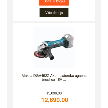
Dodaj u korpu
Više detalja
Makita DGA452Z Akumulatorska ugaona
brusilica 18V ...
15,096.00
12,690.00