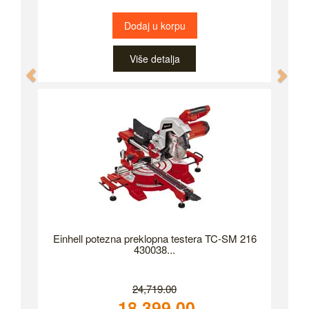
Dodaj u korpu
Više detalja
Previous
Nex
Einhell potezna preklopna testera TC-SM 216
430038...
24,719.00
18,399.00