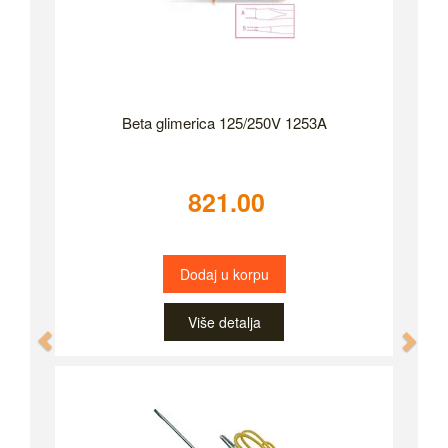
Beta glimerica 125/250V 1253A
821.00
Dodaj u korpu
Više detalja
Previous
Nex