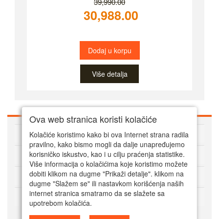
39,990.00
30,988.00
Dodaj u korpu
Više detalja
Ova web stranica koristi kolačiće
O Super alatima
Kolačiće koristimo kako bi ova Internet strana radila
pravilno, kako bismo mogli da dalje unapređujemo
Kako kupovati online
korisničko iskustvo, kao i u cilju praćenja statistike.
Više informacija o kolačićima koje koristimo možete
dobiti klikom na dugme "Prikaži detalje". klikom na
Korisnički servis
dugme "Slažem se" ili nastavkom korišćenja naših
internet stranica smatramo da se slažete sa
Način plaćanja
upotrebom kolačića.