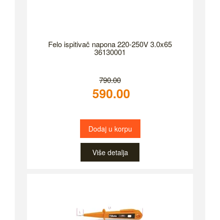
Felo ispitivač napona 220-250V 3.0x65
36130001
790.00
590.00
Dodaj u korpu
Više detalja