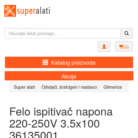
(0)
Katalog proizvoda
Akcije
Super alati
Odvijači, šrafcigeri i nastavci
Glimerice
Felo ispitivač napona
220-250V 3.5x100
36135001