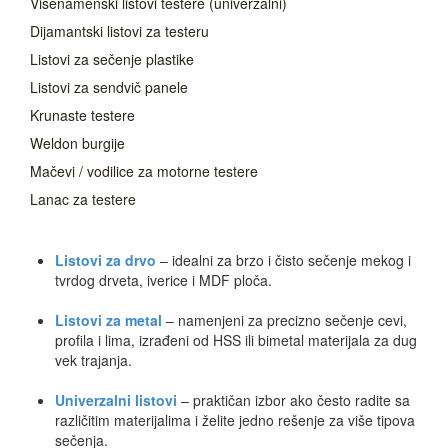
Višenamenski listovi testere (univerzalni)
Dijamantski listovi za testeru
Listovi za sečenje plastike
Listovi za sendvič panele
Krunaste testere
Weldon burgije
Mačevi / vodilice za motorne testere
Lanac za testere
Listovi za drvo
– idealni za brzo i čisto sečenje mekog i
tvrdog drveta, iverice i MDF ploča.
Listovi za metal
– namenjeni za precizno sečenje cevi,
profila i lima, izrađeni od HSS ili bimetal materijala za dug
vek trajanja.
Univerzalni listovi
– praktičan izbor ako često radite sa
različitim materijalima i želite jedno rešenje za više tipova
sečenja.