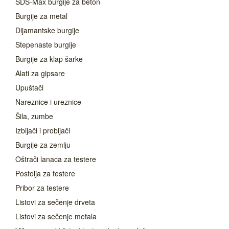
SDS-Max burgije za beton
Burgije za metal
Dijamantske burgije
Stepenaste burgije
Burgije za klap šarke
Alati za gipsare
Upuštači
Nareznice i ureznice
Šila, zumbe
Izbijači i probijači
Burgije za zemlju
Oštrači lanaca za testere
Postolja za testere
Pribor za testere
Listovi za sečenje drveta
Listovi za sečenje metala