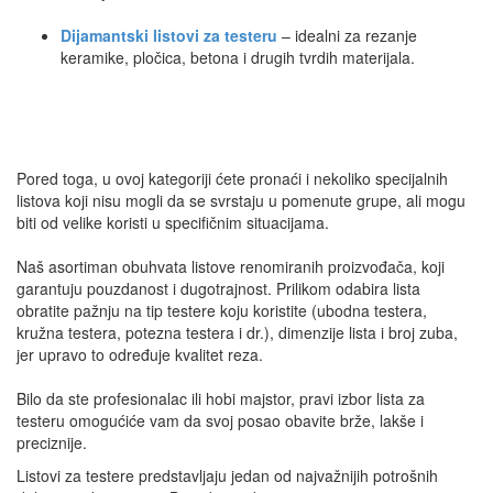
Dijamantski listovi za testeru
– idealni za rezanje
keramike, pločica, betona i drugih tvrdih materijala.
Pored toga, u ovoj kategoriji ćete pronaći i nekoliko specijalnih
listova koji nisu mogli da se svrstaju u pomenute grupe, ali mogu
biti od velike koristi u specifičnim situacijama.
Naš asortiman obuhvata listove renomiranih proizvođača, koji
garantuju pouzdanost i dugotrajnost. Prilikom odabira lista
obratite pažnju na tip testere koju koristite (ubodna testera,
kružna testera, potezna testera i dr.), dimenzije lista i broj zuba,
jer upravo to određuje kvalitet reza.
Bilo da ste profesionalac ili hobi majstor, pravi izbor lista za
testeru omogućiće vam da svoj posao obavite brže, lakše i
preciznije.
Listovi za testere predstavljaju jedan od najvažnijih potrošnih