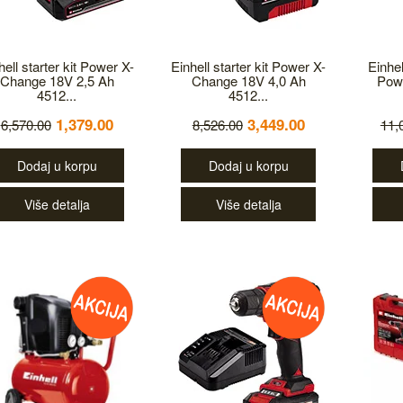
hell starter kit Power X-
Einhell starter kit Power X-
Einhel
Change 18V 2,5 Ah
Change 18V 4,0 Ah
Pow
4512...
4512...
1,379.00
3,449.00
6,570.00
8,526.00
11,
Dodaj u korpu
Dodaj u korpu
Više detalja
Više detalja