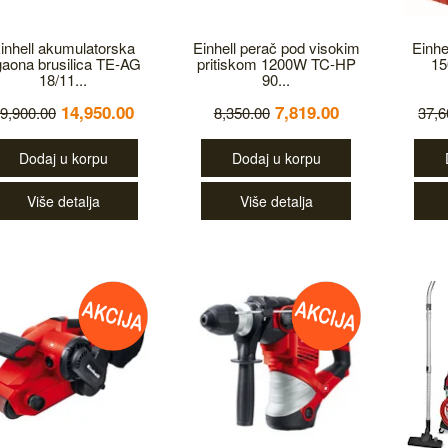
inhell akumulatorska
Einhell perač pod visokim
Einhe
aona brusilica TE-AG
pritiskom 1200W TC-HP
15
18/11...
90...
14,950.00
7,819.00
9,900.00
8,350.00
37,6
Dodaj u korpu
Dodaj u korpu
Više detalja
Više detalja