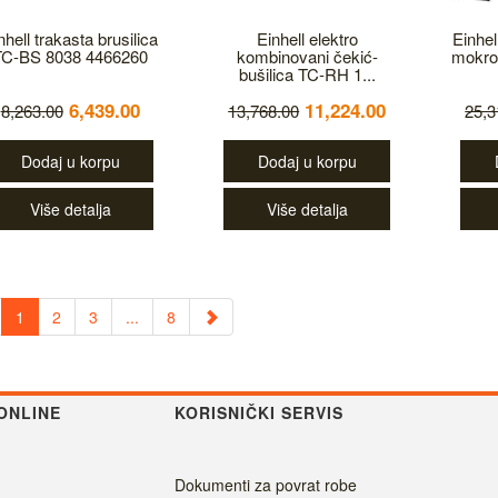
nhell trakasta brusilica
Einhell elektro
Einhel
TC-BS 8038 4466260
kombinovani čekić-
mokro
bušilica TC-RH 1...
6,439.00
11,224.00
8,263.00
13,768.00
25,3
Dodaj u korpu
Dodaj u korpu
Više detalja
Više detalja
1
2
3
...
8
ONLINE
KORISNIČKI SERVIS
Dokumenti za povrat robe