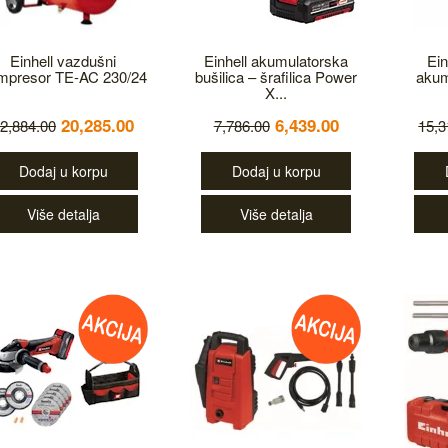
Einhell vazdušni
Einhell akumulatorska
Ein
mpresor TE-AC 230/24
bušilica – šrafilica Power
akum
X...
20,285.00
6,439.00
2,884.00
7,786.00
15,3
Dodaj u korpu
Dodaj u korpu
Više detalja
Više detalja