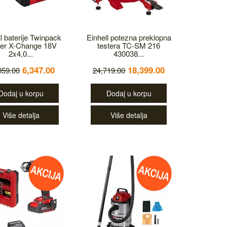
l baterije Twinpack
Einhell potezna preklopna
er X-Change 18V
testera TC-SM 216
2x4,0...
430038...
6,347.00
18,399.00
059.00
24,719.00
Dodaj u korpu
Dodaj u korpu
Više detalja
Više detalja