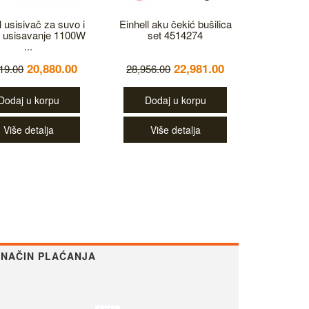
l usisivač za suvo i
Einhell aku čekić bušilica
 usisavanje 1100W
set 4514274
...
20,880.00
22,981.00
19.00
28,956.00
Dodaj u korpu
Dodaj u korpu
Više detalja
Više detalja
NAČIN PLAĆANJA