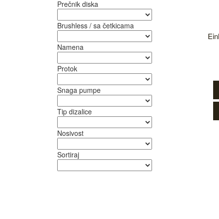
Prečnik diska
Brushless / sa četkicama
Ein
Namena
Protok
Snaga pumpe
Tip dizalice
Nosivost
Sortiraj