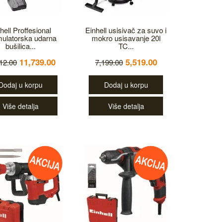
hell Proffesional
Einhell usisivač za suvo i
ulatorska udarna
mokro usisavanje 20l
bušilica...
TC...
11,739.00
5,519.00
12.00
7,199.00
Dodaj u korpu
Dodaj u korpu
Više detalja
Više detalja