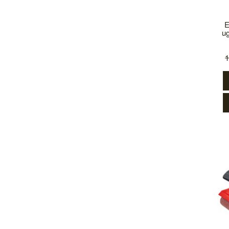
E
ug
1