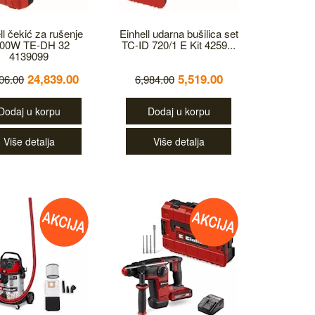
ll čekić za rušenje
Einhell udarna bušilica set
00W TE-DH 32
TC-ID 720/1 E Kit 4259...
4139099
24,839.00
5,519.00
06.00
6,984.00
Dodaj u korpu
Dodaj u korpu
Više detalja
Više detalja