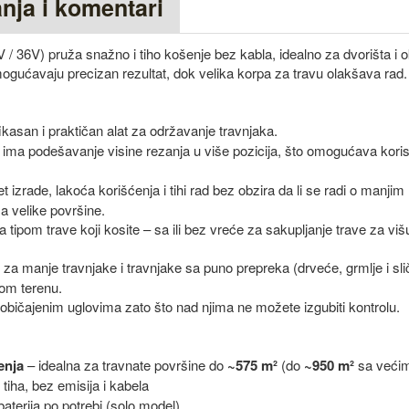
anja i komentari
36V) pruža snažno i tiho košenje bez kabla, idealno za dvorišta i o
gućavaju precizan rezultat, dok velika korpa za travu olakšava rad.
ikasan i praktičan alat za održavanje travnjaka.
ima podešavanje visine rezanja u više pozicija, što omogućava koris
et izrade, lakoća korišćenja i tihi rad bez obzira da li se radi o man
a velike površine.
 tipom trave koji kosite – sa ili bez vreće za sakupljanje trave za višu 
 za manje travnjake i travnjake sa puno prepreka (drveće, grmlje i sli
nom terenu.
običajenim uglovima zato što nad njima ne možete izgubiti kontrolu.
enja
– idealna za travnate površine do
~575 m²
(do
~950 m²
sa većim
tiha, bez emisija i kabela
aterija po potrebi (solo model)