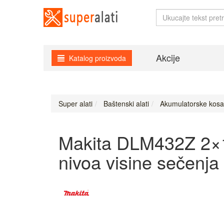
Akcije
Katalog proizvoda
Super alati
Baštenski alati
Akumulatorske kosa
Makita DLM432Z 2×18
nivoa visine sečenja