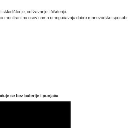
kladištenje, održavanje i čišćenje.
jevima montirani na osovinama omogućavaju dobre manevarske sposobn
čuje se bez baterije i punjača
.