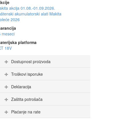
kcije
kita akcija 01.08.-01.09.2026.
štenski akumulatorski alati Makita
oleće 2026
arancija
6 meseci
aterijska platforma
XT 18V
Dostupnost proizvoda
Troškovi isporuke
Deklaracija
Zaštita potrošača
Plaćanje na rate