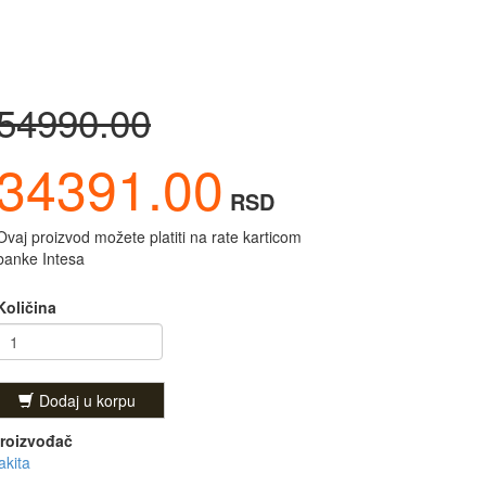
54990.00
34391.00
RSD
Ovaj proizvod možete platiti na rate karticom
banke Intesa
Količina
Dodaj u korpu
roizvođač
kita