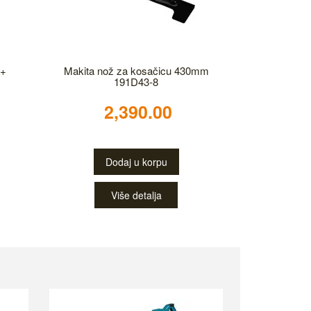
 +
Makita nož za kosačicu 430mm
191D43-8
2,390.00
Dodaj u korpu
Više detalja