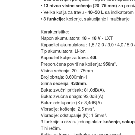
•
13 nivoa visine sečenja (20–75 mm)
za preci
• Velika kutija za travu
~40–50 L
sa indikatorom 
•
3 funkcije:
košenje, sakupljanje i malčiranje
Karakteristike:
Napon akumulatora:
18 + 18 V
- LXT.
Kapacitet akumulatora : 1,5 / 2,0 / 3,0 / 4,0 / 5,0 
Tip akumulatora: Li-ion.
Kapacitet kutije za travu:
40l
.
Preporučena površina košenja:
950m²
.
Visina sečenja: 20 - 75mm.
Broj obrtaja: 3.600min-1.
Širina sečenja:
430mm
.
Buka: zvučni pritisak: 81,0dB(A).
Buka: zvučna snaga: 92,0dB(A).
Buka: odstupanje (K): 3,4dB(A).
Vibracije: košenje: 2,5 m/s².
Vibracije: odstupanje (K): 1,5m/s².
3 funkcije u okviru jednog alata:
košenje, sakupl
Tihi režim.
Kutija za travu – indikator za napunjenost.