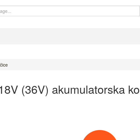
čice
V (36V) akumulatorska kos