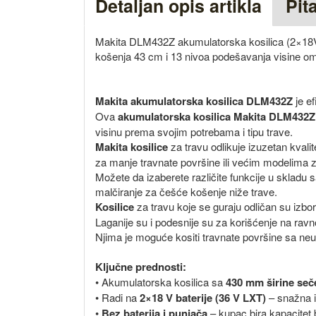
Detaljan opis artikla
Pit
Makita DLM432Z akumulatorska kosilica (2×18V / 
košenja 43 cm i 13 nivoa podešavanja visine omo
Makita akumulatorska kosilica DLM432Z
je ef
Ova
akumulatorska kosilica Makita DLM432Z
visinu prema svojim potrebama i tipu trave.
Makita kosilice
za travu odlikuje izuzetan kvalit
za manje travnate površine ili većim modelima z
Možete da izaberete različite funkcije u skladu sa
malčiranje za češće košenje niže trave.
Kosilice
za travu koje se guraju odličan su izbor
Laganije su i podesnije su za korišćenje na rav
Njima je moguće kositi travnate površine sa neu
Ključne prednosti:
• Akumulatorska kosilica sa
430 mm širine seč
• Radi na
2×18 V baterije (36 V LXT)
– snažna i 
•
Bez baterija i punjača
– kupac bira kapacitet b