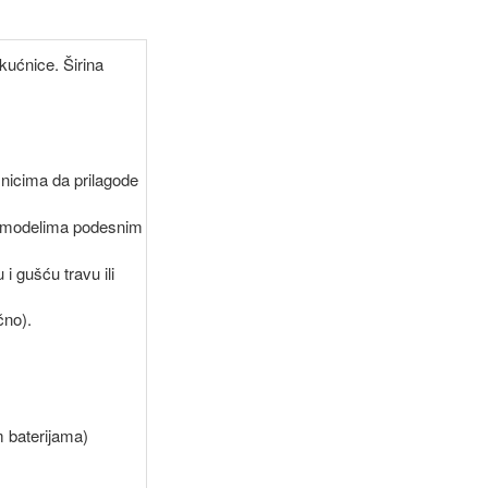
kućnice. Širina
nicima da prilagode
jim modelima podesnim
i gušću travu ili
čno).
 baterijama)