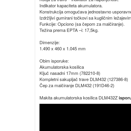
Indikator kapaciteta akumulatora.
Konstrukcija omogućava jednostavno usporavno s
Izdržljivi gumirani točkovi sa kugličnim leža
Funkcije: Opciono (sa čepom za malčiranje).
Težina prema EPTA –i: 17,5kg.
Dimenzije:
1.490 x 460 x 1.045 mm
Obim isporuke:
Akumulatorska kosilica
Ključ nasadni 17mm (782210-8)
Kompletni sakupljač trave DLM432 (127386-8)
Čep za malčiranje DLM432 (191D46-2)
Makita akumulatorska kosilica DLM432Z
isporu