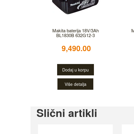
Makita baterija 18V/3Ah
M
BL1830B 632G12-3
9,490.00
Dodaj u korpu
Više detalja
Slični artikli