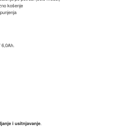
zno košenje
punjenja
/ 6,0Ah.
janje i usitnjavanje
.