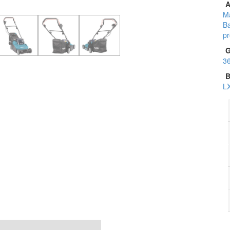
A
Ma
Ba
pr
G
3
B
L