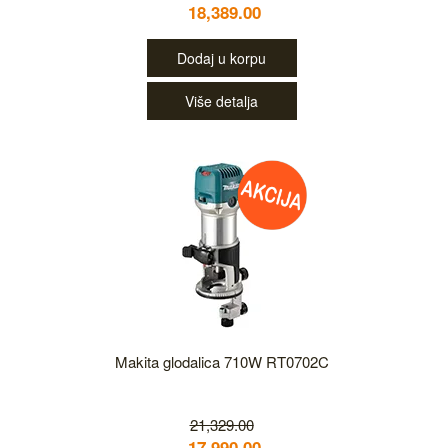
18,389.00
Dodaj u korpu
Više detalja
Makita glodalica 710W RT0702C
21,329.00
17,990.00