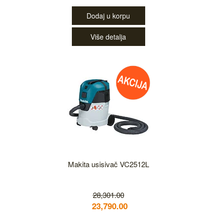
Dodaj u korpu
Više detalja
Makita usisivač VC2512L
28,301.00
23,790.00