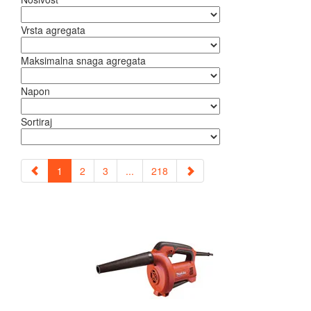
Vrsta agregata
Maksimalna snaga agregata
Napon
Sortiraj
1
2
3
...
218