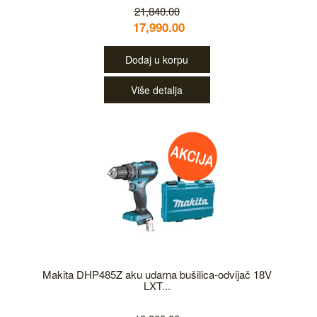
21,840.00
17,990.00
Dodaj u korpu
Više detalja
Makita DHP485Z aku udarna bušilica-odvijač 18V
LXT...