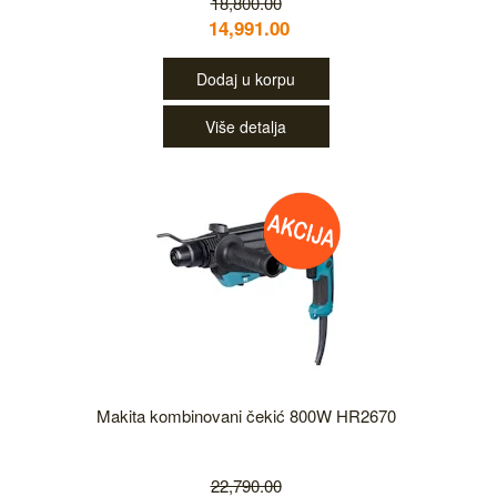
18,800.00
14,991.00
Dodaj u korpu
Više detalja
Makita kombinovani čekić 800W HR2670
22,790.00