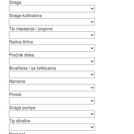
Snaga
Snaga kultivatora
Tip napajanja / pogona
Radna širina
Prečnik diska
Brushless / sa četkicama
Namena
Protok
Snaga pumpe
Tip dizalice
Nosivost