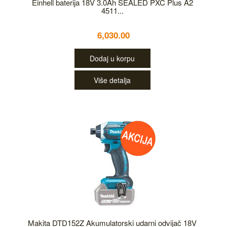
Einhell baterija 18V 3.0Ah SEALED PXC Plus A2
4511...
6,030.00
Dodaj u korpu
Više detalja
Makita DTD152Z Akumulatorski udarni odvijač 18V