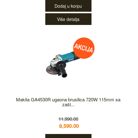
Dodaj u korpu
Više detalja
Makita GA4530R ugaona brusilica 720W 115mm sa
zašt...
11,990.00
8,590.00