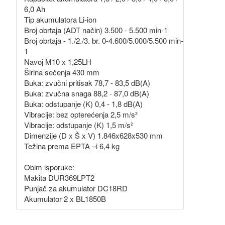
6,0 Ah
Tip akumulatora Li-ion
Broj obrtaja (ADT način) 3.500 - 5.500 min-1
Broj obrtaja - 1./2./3. br. 0-4.600/5.000/5.500 min-
1
Navoj M10 x 1,25LH
Širina sečenja 430 mm
Buka: zvučni pritisak 78,7 - 83,5 dB(A)
Buka: zvučna snaga 88,2 - 87,0 dB(A)
Buka: odstupanje (K) 0,4 - 1,8 dB(A)
Vibracije: bez opterećenja 2,5 m/s²
Vibracije: odstupanje (K) 1,5 m/s²
Dimenzije (D x Š x V) 1.846x628x530 mm
Težina prema EPTA –i 6,4 kg
Obim isporuke:
Makita DUR369LPT2
Punjač za akumulator DC18RD
Akumulator 2 x BL1850B