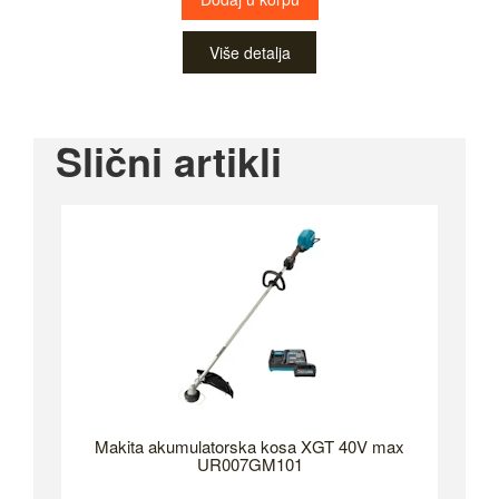
Više detalja
Slični artikli
Makita akumulatorska kosa XGT 40V max
UR007GM101