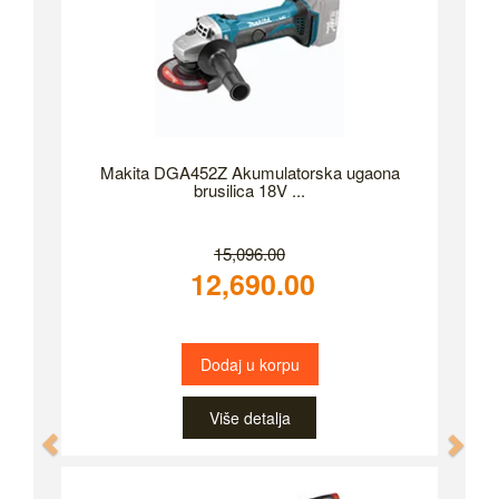
Makita DGA452Z Akumulatorska ugaona
brusilica 18V ...
15,096.00
12,690.00
Dodaj u korpu
Više detalja
Previous
Nex