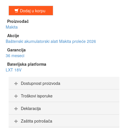
Dodaj u korpu
Proizvođač
Makita
Akcije
Baštenski akumulatorski alati Makita proleće 2026
Garancija
36 meseci
Baterijska platforma
LXT 18V
Dostupnost proizvoda
Troškovi isporuke
Deklaracija
Zaštita potrošača