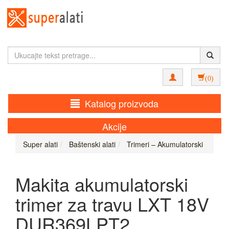
(0)
Katalog proizvoda
Akcije
Super alati
Baštenski alati
Trimeri – Akumulatorski
Makita akumulatorski
trimer za travu LXT 18V
DUR369LPT2