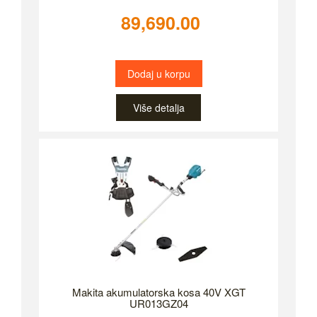
89,690.00
Dodaj u korpu
Više detalja
Makita akumulatorska kosa 40V XGT
UR013GZ04