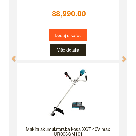
88,990.00
Dodaj u korpu
Više detalja
Previous
Nex
Makita akumulatorska kosa XGT 40V max
UR006GM101