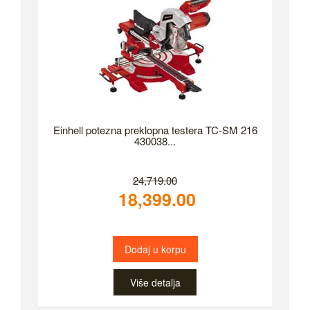
Einhell potezna preklopna testera TC-SM 216
430038...
24,719.00
18,399.00
Dodaj u korpu
Više detalja