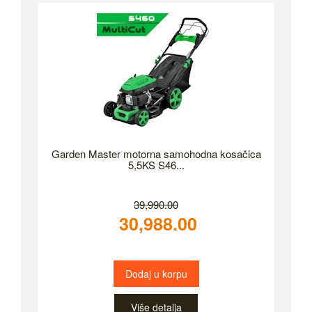
Garden Master motorna samohodna kosačica
5,5KS S46...
39,990.00
30,988.00
Dodaj u korpu
Više detalja