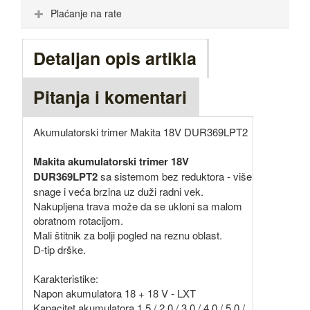
Plaćanje na rate
Detaljan opis artikla
Pitanja i komentari
Akumulatorski trimer Makita 18V DUR369LPT2
Makita akumulatorski trimer 18V
DUR369LPT2
sa sistemom bez reduktora - više
snage i veća brzina uz duži radni vek.
Nakupljena trava može da se ukloni sa malom
obratnom rotacijom.
Mali štitnik za bolji pogled na reznu oblast.
D-tip drške.
Karakteristike:
Napon akumulatora 18 + 18 V - LXT
Kapacitet akumulatora 1,5 / 2,0 / 3,0 / 4,0 / 5,0 /