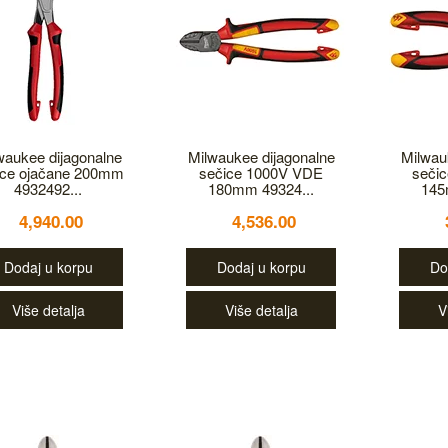
waukee dijagonalne
Milwaukee dijagonalne
Milwau
ice ojačane 200mm
sečice 1000V VDE
seči
4932492...
180mm 49324...
145
4,940.00
4,536.00
Dodaj u korpu
Dodaj u korpu
Do
Više detalja
Više detalja
V