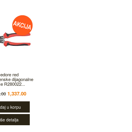
edore red
nske dijagonalne
ce R280022...
1,337.00
.00
daj u korpu
iše detalja