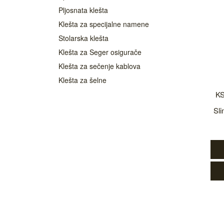
Pljosnata klešta
Klešta za specijalne namene
Stolarska klešta
Klešta za Seger osigurače
Klešta za sečenje kablova
Klešta za šelne
KS
Sl