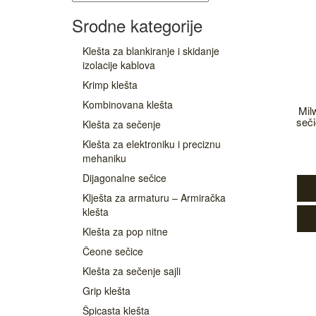
Srodne kategorije
Klešta za blankiranje i skidanje
izolacije kablova
Krimp klešta
Kombinovana klešta
Mil
seč
Klešta za sečenje
Klešta za elektroniku i preciznu
mehaniku
Dijagonalne sečice
Klješta za armaturu – Armiračka
klešta
Klešta za pop nitne
Čeone sečice
Klešta za sečenje sajli
Grip klešta
Špicasta klešta