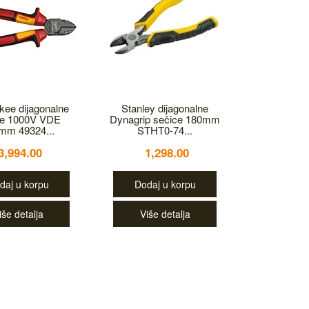
kee dijagonalne
Stanley dijagonalne
ce 1000V VDE
Dynagrip sečice 180mm
mm 49324...
STHT0-74...
3,994.00
1,298.00
daj u korpu
Dodaj u korpu
iše detalja
Više detalja