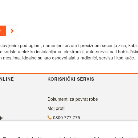
1
ostavljenim pod uglom, namenjeni brzom i preciznom sečenju žica, kablo
se koriste u elektro instalacijama, elektronici, auto‑servisima i hobi
m mestima. Idealne su kao osnovni alat u radionici, servisu i kod kuće.
NLINE
KORISNIČKI SERVIS
Dokumenti za povrat robe
Moj profil
je
0800 777 775
info@superalati.rs
Radno vreme