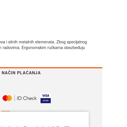
va i sitnih metalnih elemenata. Zbog specijalnog
stičkim radovima. Ergonomskim ručkama obezbeđuju
NAČIN PLAĆANJA