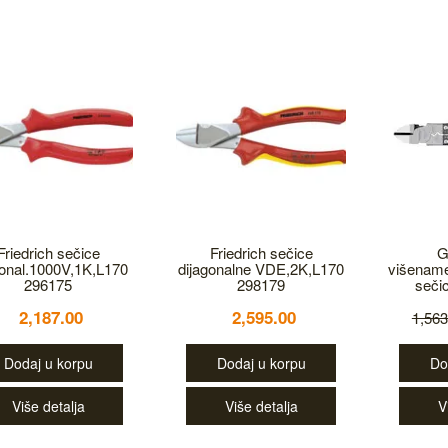
Friedrich sečice
Friedrich sečice
G
gonal.1000V,1K,L170
dijagonalne VDE,2K,L170
višename
296175
298179
seči
2,187.00
2,595.00
1,563
Dodaj u korpu
Dodaj u korpu
Do
Više detalja
Više detalja
V