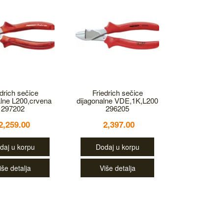
edrich sečice
Friedrich sečice
alne L200,crvena
dijagonalne VDE,1K,L200
297202
296205
2,259.00
2,397.00
daj u korpu
Dodaj u korpu
iše detalja
Više detalja