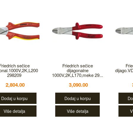
Friedrich sečice
Friedrich sečice
Fri
gonal.1000V,2K,L200
dijagonalne
dijago.
298209
1000V,2K,L170,meke 29...
2,804.00
3,090.00
Dodaj u korpu
Dodaj u korpu
Do
Više detalja
Više detalja
V