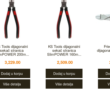
 Tools dijagonalni
KS Tools dijagonalni
Fri
sekač stranica
sekač stranica
dijagon
imPOWER 200m...
SlimPOWER 160m...
3,229.00
2,509.00
Dodaj u korpu
Dodaj u korpu
Do
Više detalja
Više detalja
V