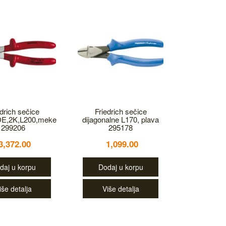
edrich sečice
Friedrich sečice
VDE,2K,L200,meke
dijagonalne L170, plava
299206
295178
3,372.00
1,099.00
daj u korpu
Dodaj u korpu
iše detalja
Više detalja