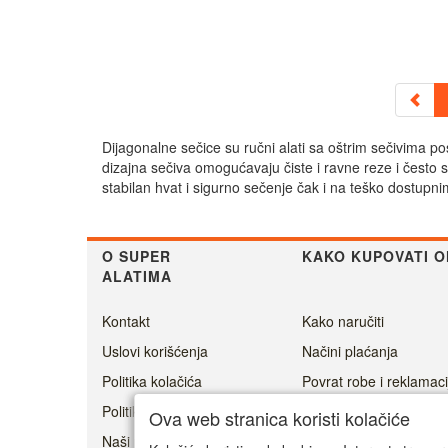
Dijagonalne sečice su ručni alati sa oštrim sečivima p
dizajna sečiva omogućavaju čiste i ravne reze i često 
stabilan hvat i sigurno sečenje čak i na teško dostupni
O SUPER
KAKO KUPOVATI O
ALATIMA
Kontakt
Kako naručiti
Uslovi korišćenja
Načini plaćanja
Politika kolačića
Povrat robe i reklamaci
Politika privatnosti
Cenovnik dostave
Ova web stranica koristi kolačiće
Naši prijatelji
Ovlašćeni servisi