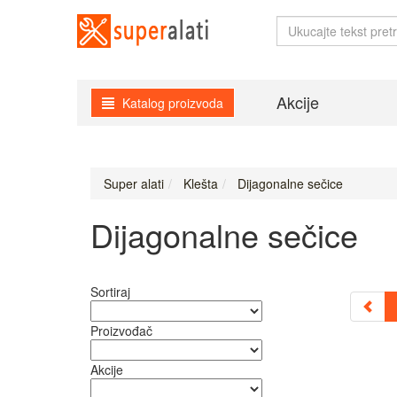
Akcije
Katalog proizvoda
Super alati
Klešta
Dijagonalne sečice
Dijagonalne sečice
Sortiraj
Proizvođač
Akcije