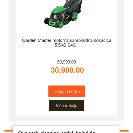
Garden Master motorna samohodna kosačica
5,5KS S46...
39,990.00
30,988.00
Dodaj u korpu
Više detalja
Ova web stranica koristi kolačiće