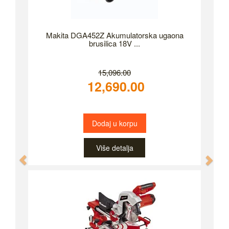
Makita DGA452Z Akumulatorska ugaona
brusilica 18V ...
15,096.00
12,690.00
Dodaj u korpu
Više detalja
Previous
Nex