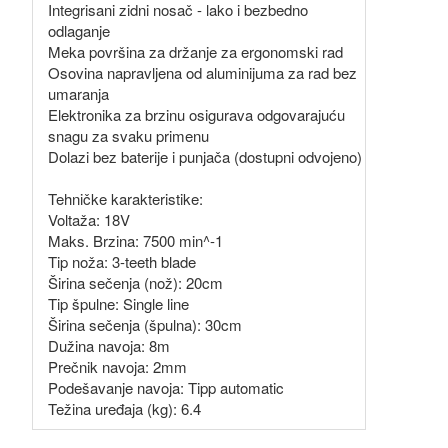
Integrisani zidni nosač - lako i bezbedno
odlaganje
Meka površina za držanje za ergonomski rad
Osovina napravljena od aluminijuma za rad bez
umaranja
Elektronika za brzinu osigurava odgovarajuću
snagu za svaku primenu
Dolazi bez baterije i punjača (dostupni odvojeno)
Tehničke karakteristike:
Voltaža: 18V
Maks. Brzina: 7500 min^-1
Tip noža: 3-teeth blade
Širina sečenja (nož): 20cm
Tip špulne: Single line
Širina sečenja (špulna): 30cm
Dužina navoja: 8m
Prečnik navoja: 2mm
Podešavanje navoja: Tipp automatic
Težina uređaja (kg): 6.4