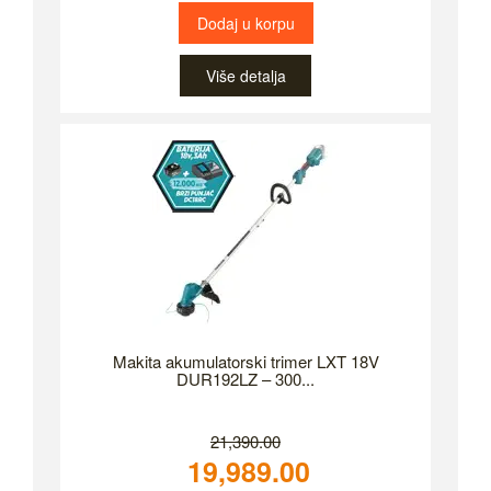
Dodaj u korpu
Više detalja
Makita akumulatorski trimer LXT 18V
DUR192LZ – 300...
21,390.00
19,989.00