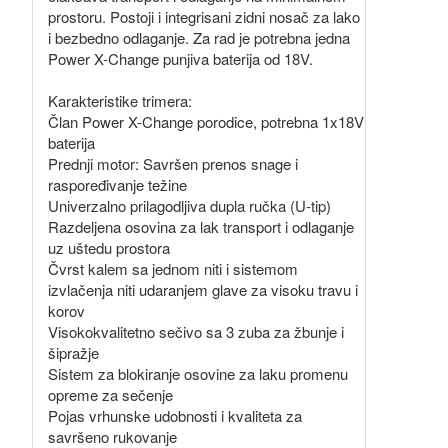
prostoru. Postoji i integrisani zidni nosač za lako
i bezbedno odlaganje. Za rad je potrebna jedna
Power X-Change punjiva baterija od 18V.
Karakteristike trimera:
Član Power X-Change porodice, potrebna 1x18V
baterija
Prednji motor: Savršen prenos snage i
raspoređivanje težine
Univerzalno prilagodljiva dupla ručka (U-tip)
Razdeljena osovina za lak transport i odlaganje
uz uštedu prostora
Čvrst kalem sa jednom niti i sistemom
izvlačenja niti udaranjem glave za visoku travu i
korov
Visokokvalitetno sečivo sa 3 zuba za žbunje i
šipražje
Sistem za blokiranje osovine za laku promenu
opreme za sečenje
Pojas vrhunske udobnosti i kvaliteta za
savršeno rukovanje