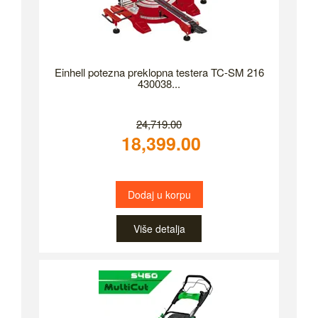
Einhell potezna preklopna testera TC-SM 216
430038...
24,719.00
18,399.00
Dodaj u korpu
Više detalja