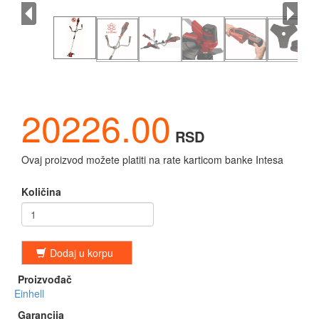
20226.00
RSD
Ovaj proizvod možete platiti na rate karticom banke Intesa
Količina
Dodaj u korpu
Proizvođač
Einhell
Garancija