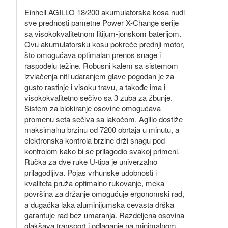
Einhell AGILLO 18/200 akumulatorska kosa nudi
sve prednosti pametne Power X-Change serije
sa visokokvalitetnom litijum-jonskom baterijom.
Ovu akumulatorsku kosu pokreće prednji motor,
što omogućava optimalan prenos snage i
raspodelu težine. Robusni kalem sa sistemom
izvlačenja niti udaranjem glave pogodan je za
gusto rastinje i visoku travu, a takođe ima i
visokokvalitetno sečivo sa 3 zuba za žbunje.
Sistem za blokiranje osovine omogućava
promenu seta sečiva sa lakoćom. Agillo dostiže
maksimalnu brzinu od 7200 obrtaja u minutu, a
elektronska kontrola brzine drži snagu pod
kontrolom kako bi se prilagodio svakoj primeni.
Ručka za dve ruke U-tipa je univerzalno
prilagodljiva. Pojas vrhunske udobnosti i
kvaliteta pruža optimalno rukovanje, meka
površina za držanje omogućuje ergonomski rad,
a dugačka laka aluminijumska cevasta drška
garantuje rad bez umaranja. Razdeljena osovina
olakšava transport i odlaganje na minimalnom