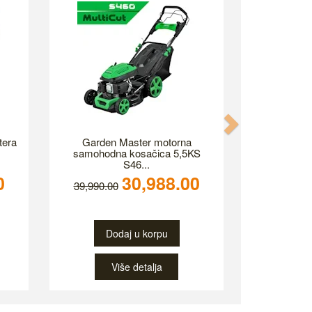
Next
tera
Garden Master motorna
samohodna kosačica 5,5KS
S46...
0
30,988.00
39,990.00
Dodaj u korpu
Više detalja