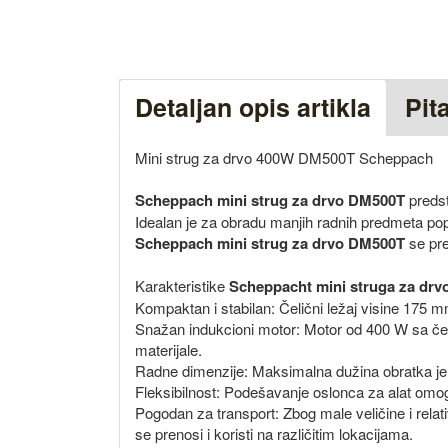
Detaljan opis artikla
Pit
Mini strug za drvo 400W DM500T Scheppach
Scheppach mini strug za drvo DM500T
predsta
Idealan je za obradu manjih radnih predmeta po
Scheppach mini strug za drvo DM500T
se pren
Karakteristike
Scheppacht mini struga za dr
Kompaktan i stabilan: Čelični ležaj visine 175 mm
Snažan indukcioni motor: Motor od 400 W sa četiri
materijale.
Radne dimenzije: Maksimalna dužina obratka j
Fleksibilnost: Podešavanje oslonca za alat omog
Pogodan za transport: Zbog male veličine i relati
se prenosi i koristi na različitim lokacijama.