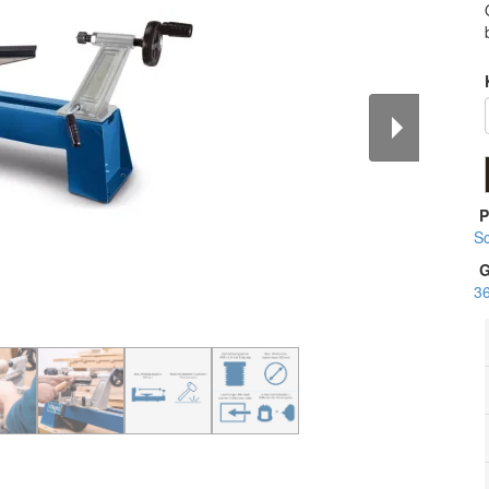
P
S
G
3