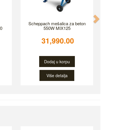
Next
Scheppach mešalica za beton
0
550W MIX125
31,990.00
Dodaj u korpu
Više detalja