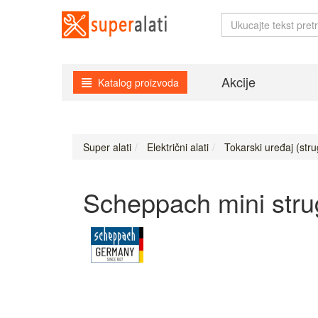
Akcije
Katalog proizvoda
Super alati
Električni alati
Tokarski uređaj (stru
Scheppach mini str