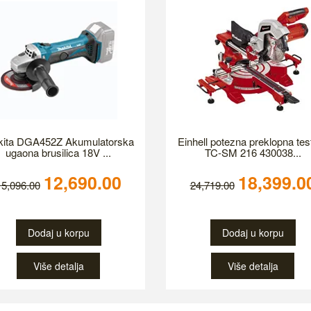
ita DGA452Z Akumulatorska
Einhell potezna preklopna tes
ugaona brusilica 18V ...
TC-SM 216 430038...
12,690.00
18,399.0
15,096.00
24,719.00
Dodaj u korpu
Dodaj u korpu
Više detalja
Više detalja