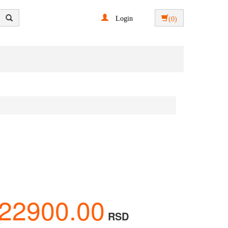
Login
(0)
22900.00
RSD