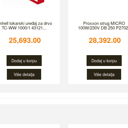
nhell tokarski uređaj za drvo
Proxxon strug MICRO
TC-WW 1000/1 43121...
100W/230V DB 250 P2702
25,693.00
28,392.00
Dodaj u korpu
Dodaj u korpu
Više detalja
Više detalja