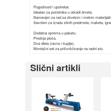
Pogodnosti i upotreba:
Idealan za početnike u obradi drveta.
Namenjen za rad sa drvetom i mekim materijali
Savršen za izradu sitnih predmeta, maketa, igra
Dodatna oprema u paketu:
Prednja ploča.
Dva dleta (ravno i šuplje).
Montažni set za pričvršćivanje na radni sto.
Slični artikli