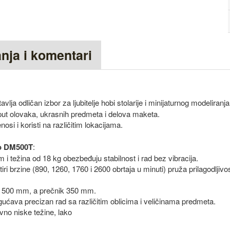
anja i komentari
vlja odličan izbor za ljubitelje hobi stolarije i minijaturnog modeliranja
put olovaka, ukrasnih predmeta i delova maketa.
osi i koristi na različitim lokacijama.
vo DM500T
:
 i težina od 18 kg obezbeđuju stabilnost i rad bez vibracija.
 brzine (890, 1260, 1760 i 2600 obrtaja u minuti) pruža prilagodljivost
e 500 mm, a prečnik 350 mm.
ućava precizan rad sa različitim oblicima i veličinama predmeta.
vno niske težine, lako