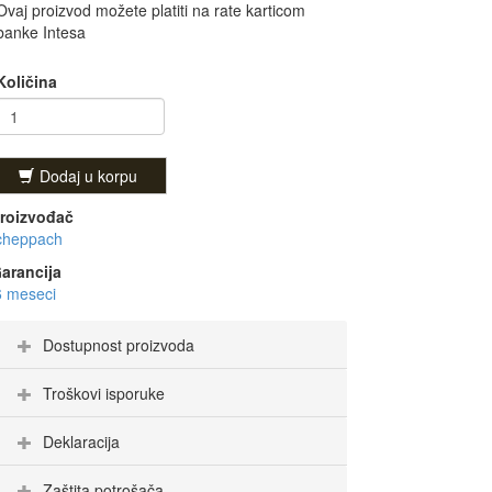
Ovaj proizvod možete platiti na rate karticom
banke Intesa
Količina
Dodaj u korpu
roizvođač
cheppach
arancija
6 meseci
Dostupnost proizvoda
Troškovi isporuke
Deklaracija
Zaštita potrošača