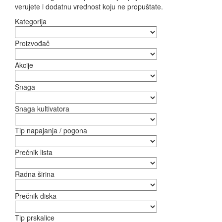
verujete i dodatnu vrednost koju ne propuštate.
Kategorija
Proizvođač
Akcije
Snaga
Snaga kultivatora
Tip napajanja / pogona
Prečnik lista
Radna širina
Prečnik diska
Tip prskalice