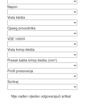
Napon
Vrsta klešta
Opseg provodnika
VDE 1000V
Vrsta krimp klešta
Presek kabla krimp klešta (mm²)
Profil presovanja
Sortiraj
Nije nađen nijedan odgovarajući artikal