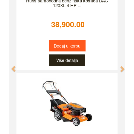
Ruris samohodna benzinska kosilica DAC
120XL 4 HP ...
38,900.00
Dodaj u korpu
Više detalja
Previous
Nex