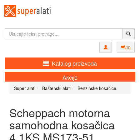
(0)
Katalog proizvoda
Akcije
Super alati
Baštenski alati
Benzinske kosačice
Scheppach motorna
samohodna kosačica
4.1KS MS173-51