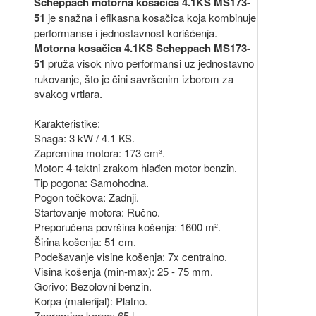
Scheppach motorna kosačica 4.1KS MS173-
51
je snažna i efikasna kosačica koja kombinuje
performanse i jednostavnost korišćenja.
Motorna kosačica 4.1KS Scheppach MS173-
51
pruža visok nivo performansi uz jednostavno
rukovanje, što je čini savršenim izborom za
svakog vrtlara.
Karakteristike:
Snaga: 3 kW / 4.1 KS.
Zapremina motora: 173 cm³.
Motor: 4-taktni zrakom hlađen motor benzin.
Tip pogona: Samohodna.
Pogon točkova: Zadnji.
Startovanje motora: Ručno.
Preporučena površina košenja: 1600 m².
Širina košenja: 51 cm.
Podešavanje visine košenja: 7x centralno.
Visina košenja (min-max): 25 - 75 mm.
Gorivo: Bezolovni benzin.
Korpa (materijal): Platno.
Zapremina korpe: 65 l.