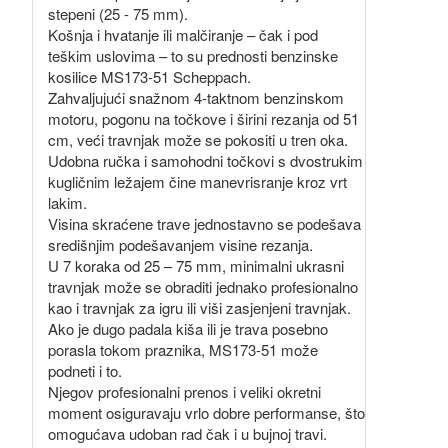
stepeni (25 - 75 mm).
Košnja i hvatanje ili malčiranje – čak i pod
teškim uslovima – to su prednosti benzinske
kosilice MS173-51 Scheppach.
Zahvaljujući snažnom 4-taktnom benzinskom
motoru, pogonu na točkove i širini rezanja od 51
cm, veći travnjak može se pokositi u tren oka.
Udobna ručka i samohodni točkovi s dvostrukim
kugličnim ležajem čine manevrisranje kroz vrt
lakim.
Visina skraćene trave jednostavno se podešava
središnjim podešavanjem visine rezanja.
U 7 koraka od 25 – 75 mm, minimalni ukrasni
travnjak može se obraditi jednako profesionalno
kao i travnjak za igru ili viši zasjenjeni travnjak.
Ako je dugo padala kiša ili je trava posebno
porasla tokom praznika, MS173-51 može
podneti i to.
Njegov profesionalni prenos i veliki okretni
moment osiguravaju vrlo dobre performanse, što
omogućava udoban rad čak i u bujnoj travi.