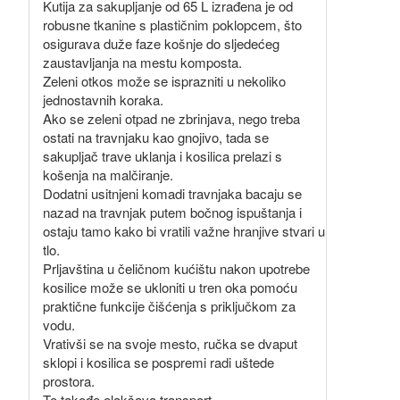
Kutija za sakupljanje od 65 L izrađena je od
robusne tkanine s plastičnim poklopcem, što
osigurava duže faze košnje do sljedećeg
zaustavljanja na mestu komposta.
Zeleni otkos može se isprazniti u nekoliko
jednostavnih koraka.
Ako se zeleni otpad ne zbrinjava, nego treba
ostati na travnjaku kao gnojivo, tada se
sakupljač trave uklanja i kosilica prelazi s
košenja na malčiranje.
Dodatni usitnjeni komadi travnjaka bacaju se
nazad na travnjak putem bočnog ispuštanja i
ostaju tamo kako bi vratili važne hranjive stvari u
tlo.
Prljavština u čeličnom kućištu nakon upotrebe
kosilice može se ukloniti u tren oka pomoću
praktične funkcije čišćenja s priključkom za
vodu.
Vrativši se na svoje mesto, ručka se dvaput
sklopi i kosilica se pospremi radi uštede
prostora.
To takođe olakšava transport.