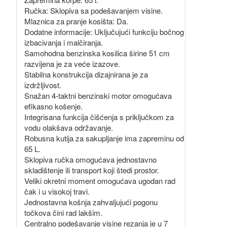
Ručka: Sklopiva sa podešavanjem visine.
Mlaznica za pranje kosišta: Da.
Dodatne informacije: Uključujući funkciju bočnog
izbacivanja i malčiranja.
Samohodna benzinska kosilica širine 51 cm
razvijena je za veće izazove.
Stabilna konstrukcija dizajnirana je za
izdržljivost.
Snažan 4-taktni benzinski motor omogućava
efikasno košenje.
Integrisana funkcija čišćenja s priključkom za
vodu olakšava održavanje.
Robusna kutija za sakupljanje ima zapreminu od
65 L.
Sklopiva ručka omogućava jednostavno
skladištenje ili transport koji štedi prostor.
Veliki okretni moment omogućava ugodan rad
čak i u visokoj travi.
Jednostavna košnja zahvaljujući pogonu
točkova čini rad lakšim.
Centralno podešavanje visine rezanja je u 7