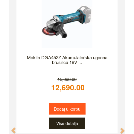
Makita DGA452Z Akumulatorska ugaona
brusilica 18V ...
15,096.00
12,690.00
Dodaj u korpu
Više detalja
Previous
Nex