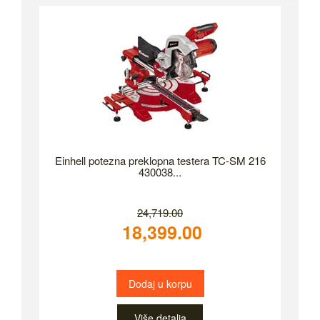
Einhell potezna preklopna testera TC-SM 216
430038...
24,719.00
18,399.00
Dodaj u korpu
Više detalja